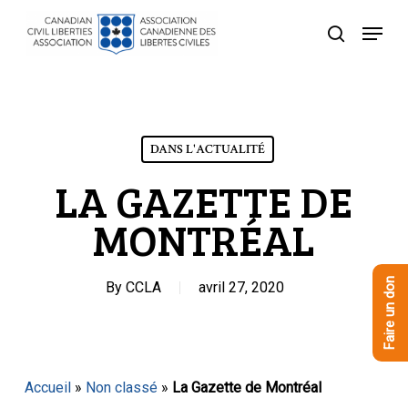
Skip
Menu
to
recherche
Close
main
Menu
content
DANS L'ACTUALITÉ
LA GAZETTE DE
MONTRÉAL
Faire un don
By
CCLA
avril 27, 2020
Accueil
»
Non classé
»
La Gazette de Montréal