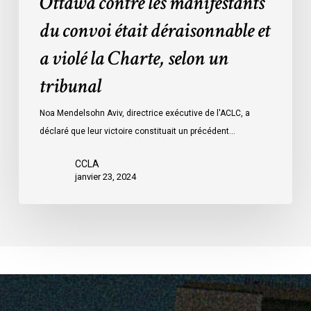
Ottawa contre les manifestants
Loi
données
sur
du convoi était déraisonnable et
les
a violé la Charte, selon un
mesures
d’urgence
tribunal
par
Ottawa
Noa Mendelsohn Aviv, directrice exécutive de l'ACLC, a
contre
déclaré que leur victoire constituait un précédent…
les
manifestants
CCLA
janvier 23, 2024
du
convoi
était
déraisonnable
et
a
violé
la