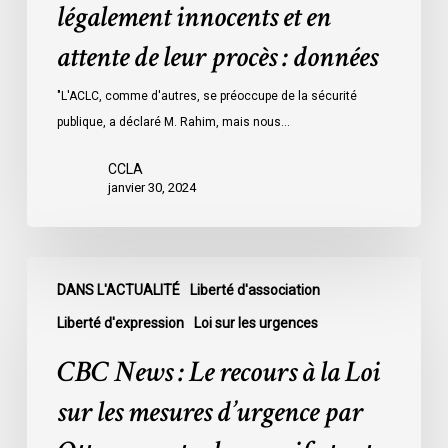
détenus
légalement innocents et en
dans
attente de leur procès : données
les
prisons
"L'ACLC, comme d'autres, se préoccupe de la sécurité
de
publique, a déclaré M. Rahim, mais nous…
l’Ontario
l’an
CCLA
dernier
janvier 30, 2024
étaient
légalement
innocents
CBC
et
DANS L'ACTUALITÉ
Liberté d'association
News
en
:
Liberté d'expression
Loi sur les urgences
attente
Le
CBC News : Le recours à la Loi
de
recours
leur
à
sur les mesures d’urgence par
procès
la
: