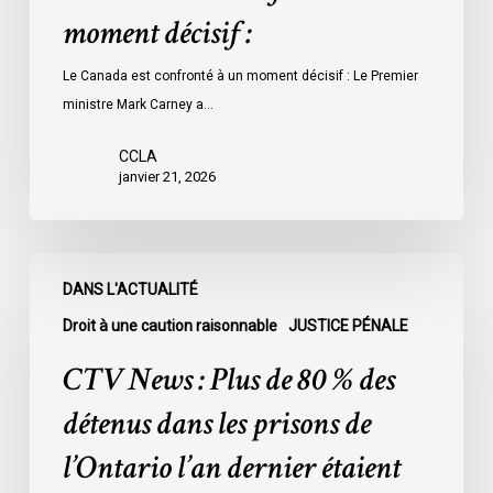
moment décisif :
Le Canada est confronté à un moment décisif : Le Premier
ministre Mark Carney a…
CCLA
janvier 21, 2026
CTV
DANS L'ACTUALITÉ
News
:
Droit à une caution raisonnable
JUSTICE PÉNALE
Plus
CTV News : Plus de 80 % des
de
80
détenus dans les prisons de
%
l’Ontario l’an dernier étaient
des