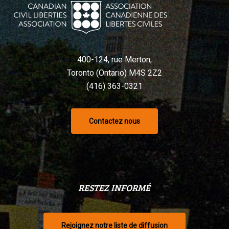
Charte,
selon
un
tribunal
400-124, rue Merton,
Toronto (Ontario) M4S 2Z2
(416) 363-0321
Contactez nous
RESTEZ INFORMÉ
Rejoignez notre liste de diffusion