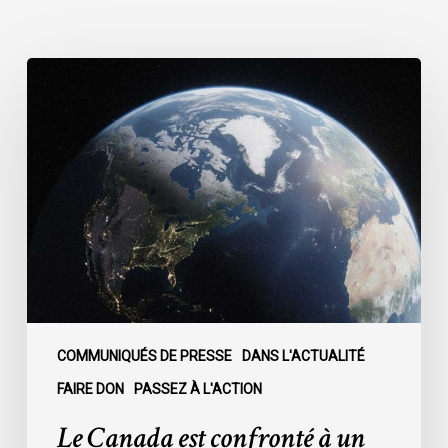
Le
Canada
est
confronté
à
un
moment
décisif
:
COMMUNIQUÉS DE PRESSE
DANS L'ACTUALITÉ
FAIRE DON
PASSEZ À L'ACTION
Le Canada est confronté à un