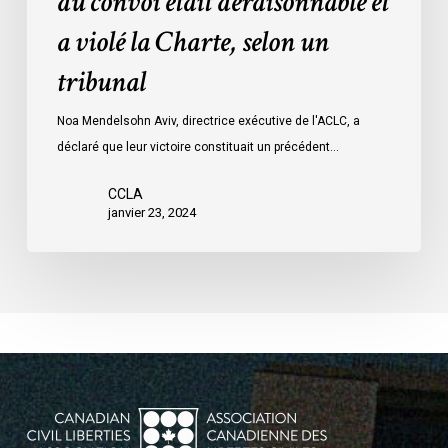
du convoi était déraisonnable et
les
a violé la Charte, selon un
mesures
d’urgence
tribunal
par
Ottawa
Noa Mendelsohn Aviv, directrice exécutive de l'ACLC, a
contre
déclaré que leur victoire constituait un précédent…
les
manifestants
CCLA
janvier 23, 2024
du
convoi
était
déraisonnable
et
a
violé
la
Charte,