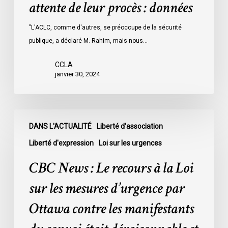
attente de leur procès : données
les
prisons
"L'ACLC, comme d'autres, se préoccupe de la sécurité
de
publique, a déclaré M. Rahim, mais nous…
l’Ontario
l’an
CCLA
dernier
janvier 30, 2024
étaient
légalement
innocents
CBC
et
DANS L'ACTUALITÉ
Liberté d'association
News
en
:
Liberté d'expression
Loi sur les urgences
attente
Le
CBC News : Le recours à la Loi
de
recours
leur
à
sur les mesures d’urgence par
procès
la
Ottawa contre les manifestants
:
Loi
données
sur