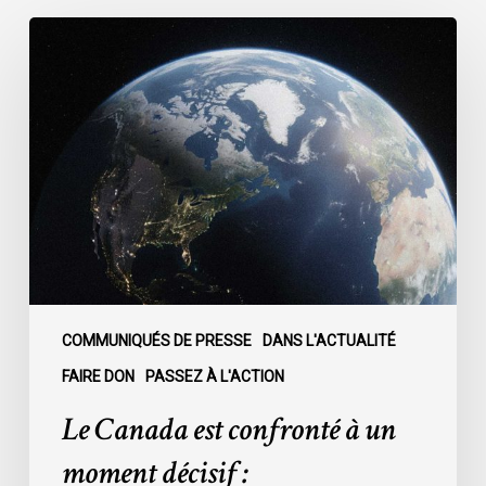
Le
Canada
est
confronté
à
un
moment
décisif
:
COMMUNIQUÉS DE PRESSE
DANS L'ACTUALITÉ
FAIRE DON
PASSEZ À L'ACTION
Le Canada est confronté à un
moment décisif :