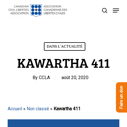
Skip
Menu
to
recherche
Close
main
Menu
content
DANS L'ACTUALITÉ
KAWARTHA 411
By
CCLA
août 20, 2020
Faire un don
Accueil
»
Non classé
»
Kawartha 411