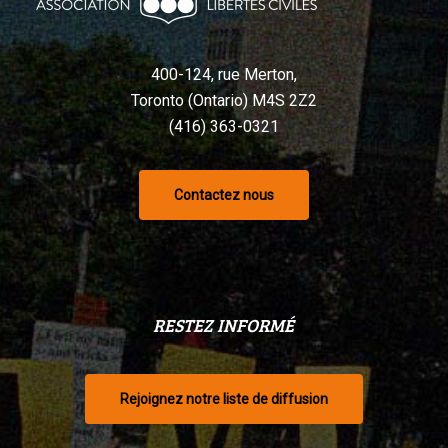
selon
un
tribunal
400-124, rue Merton,
Toronto (Ontario) M4S 2Z2
(416) 363-0321
Contactez nous
RESTEZ INFORMÉ
Rejoignez notre liste de diffusion