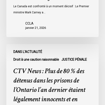
Le Canada est confronté à un moment décisif : Le Premier
ministre Mark Carney a…
CCLA
janvier 21, 2026
CTV
DANS L'ACTUALITÉ
News
:
Droit à une caution raisonnable
JUSTICE PÉNALE
Plus
CTV News : Plus de 80 % des
de
80
détenus dans les prisons de
%
l’Ontario l’an dernier étaient
des
détenus
légalement innocents et en
dans