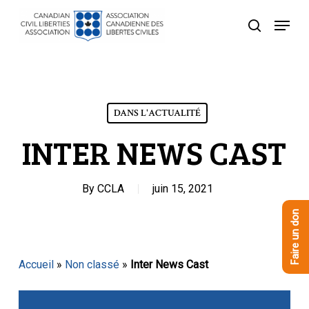
Skip
Menu
to
recherche
Close
main
Menu
content
DANS L'ACTUALITÉ
INTER NEWS CAST
By
CCLA
juin 15, 2021
Faire un don
Accueil
»
Non classé
»
Inter News Cast