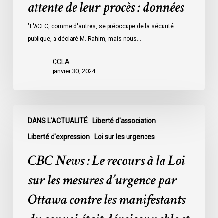
attente de leur procès : données
les
prisons
"L'ACLC, comme d'autres, se préoccupe de la sécurité
de
publique, a déclaré M. Rahim, mais nous…
l’Ontario
l’an
CCLA
dernier
janvier 30, 2024
étaient
légalement
innocents
CBC
et
DANS L'ACTUALITÉ
Liberté d'association
News
en
:
Liberté d'expression
Loi sur les urgences
attente
Le
CBC News : Le recours à la Loi
de
recours
leur
à
sur les mesures d’urgence par
procès
la
Ottawa contre les manifestants
:
Loi
données
sur