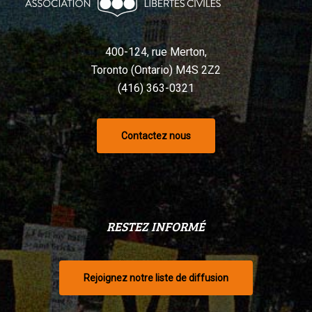
selon
un
tribunal
400-124, rue Merton,
Toronto (Ontario) M4S 2Z2
(416) 363-0321
Contactez nous
RESTEZ INFORMÉ
Rejoignez notre liste de diffusion