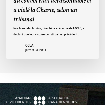
du convoi était déraisonnable et
les
a violé la Charte, selon un
mesures
d’urgence
tribunal
par
Ottawa
Noa Mendelsohn Aviv, directrice exécutive de l'ACLC, a
contre
déclaré que leur victoire constituait un précédent…
les
manifestants
CCLA
janvier 23, 2024
du
convoi
était
déraisonnable
et
a
violé
la
Charte,