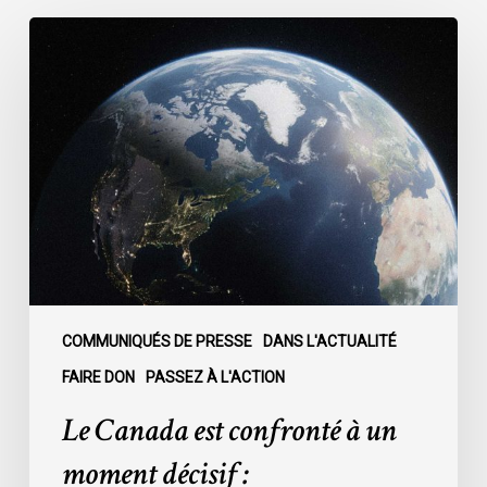
Le
Canada
est
confronté
à
un
moment
décisif
:
COMMUNIQUÉS DE PRESSE
DANS L'ACTUALITÉ
FAIRE DON
PASSEZ À L'ACTION
Le Canada est confronté à un
moment décisif :