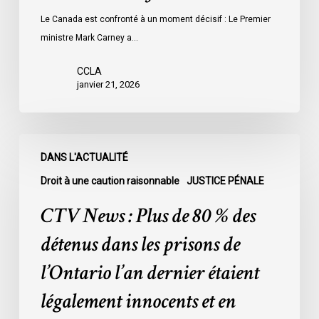
Le Canada est confronté à un moment décisif : Le Premier
ministre Mark Carney a…
CCLA
janvier 21, 2026
CTV
DANS L'ACTUALITÉ
News
:
Droit à une caution raisonnable
JUSTICE PÉNALE
Plus
CTV News : Plus de 80 % des
de
80
détenus dans les prisons de
%
l’Ontario l’an dernier étaient
des
détenus
légalement innocents et en
dans