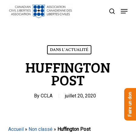
Skip
Menu
to
recherche
Close
main
Menu
content
DANS L'ACTUALITÉ
HUFFINGTON
POST
Faire un don
By
CCLA
juillet 20, 2020
Accueil
»
Non classé
»
Huffington Post