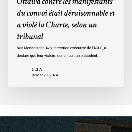
Ottawa contre les manifestants
Loi
données
sur
du convoi était déraisonnable et
les
a violé la Charte, selon un
mesures
d’urgence
tribunal
par
Ottawa
Noa Mendelsohn Aviv, directrice exécutive de l'ACLC, a
contre
déclaré que leur victoire constituait un précédent…
les
manifestants
CCLA
janvier 23, 2024
du
convoi
était
déraisonnable
et
a
violé
la