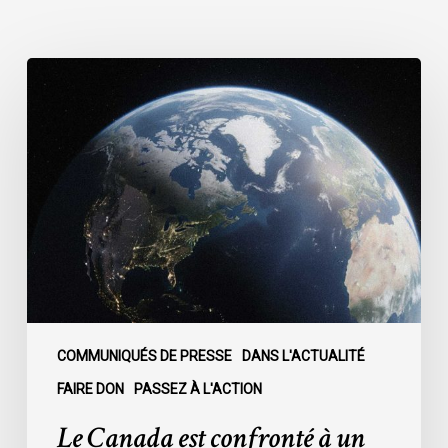
Le
Canada
est
confronté
à
un
moment
décisif
:
COMMUNIQUÉS DE PRESSE
DANS L'ACTUALITÉ
FAIRE DON
PASSEZ À L'ACTION
Le Canada est confronté à un