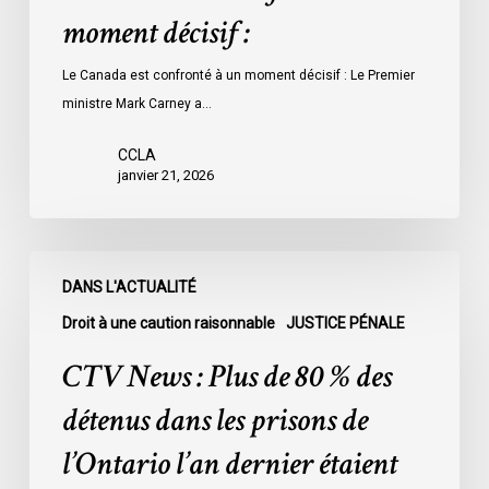
moment décisif :
Le Canada est confronté à un moment décisif : Le Premier
ministre Mark Carney a…
CCLA
janvier 21, 2026
CTV
DANS L'ACTUALITÉ
News
:
Droit à une caution raisonnable
JUSTICE PÉNALE
Plus
CTV News : Plus de 80 % des
de
80
détenus dans les prisons de
%
l’Ontario l’an dernier étaient
des