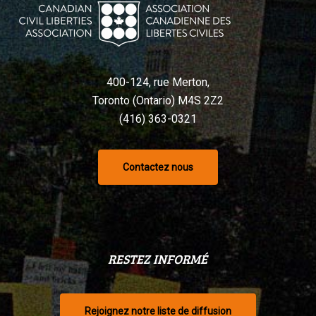
Charte,
selon
un
tribunal
400-124, rue Merton,
Toronto (Ontario) M4S 2Z2
(416) 363-0321
Contactez nous
RESTEZ INFORMÉ
Rejoignez notre liste de diffusion