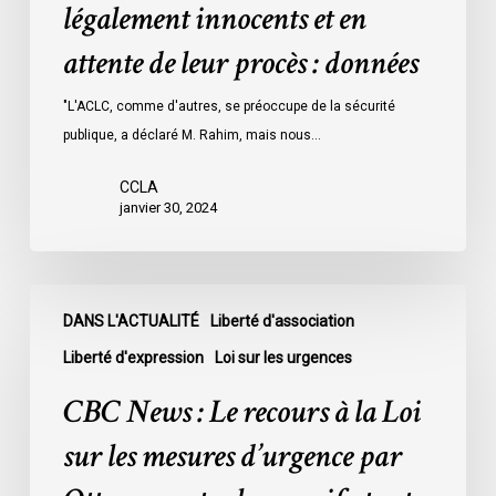
détenus
légalement innocents et en
dans
attente de leur procès : données
les
prisons
"L'ACLC, comme d'autres, se préoccupe de la sécurité
de
publique, a déclaré M. Rahim, mais nous…
l’Ontario
l’an
CCLA
dernier
janvier 30, 2024
étaient
légalement
innocents
CBC
et
DANS L'ACTUALITÉ
Liberté d'association
News
en
:
Liberté d'expression
Loi sur les urgences
attente
Le
CBC News : Le recours à la Loi
de
recours
leur
à
sur les mesures d’urgence par
procès
la
: