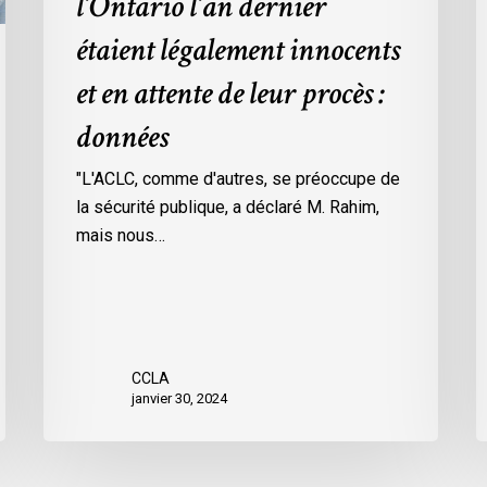
l’Ontario l’an dernier
dans
l
étaient légalement innocents
les
m
prisons
d
et en attente de leur procès :
de
p
données
l’Ontario
O
l’an
c
"L'ACLC, comme d'autres, se préoccupe de
dernier
l
la sécurité publique, a déclaré M. Rahim,
étaient
m
mais nous…
légalement
d
innocents
c
et
é
en
d
attente
e
CCLA
de
a
janvier 30, 2024
leur
v
procès
l
:
C