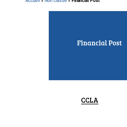
Accueil
»
Non classé
»
Financial Post
Appuyez sur Entrée pour lancer la recherche ou sur
Financial Post
CCLA