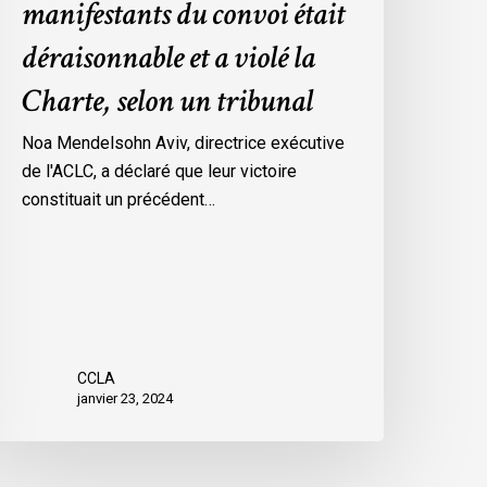
manifestants du convoi était
es
déraisonnable et a violé la
esures
’urgence
Charte, selon un tribunal
ar
ttawa
Noa Mendelsohn Aviv, directrice exécutive
ontre
de l'ACLC, a déclaré que leur victoire
es
constituait un précédent…
anifestants
u
onvoi
tait
éraisonnable
t
CCLA
janvier 23, 2024
iolé
a
harte,