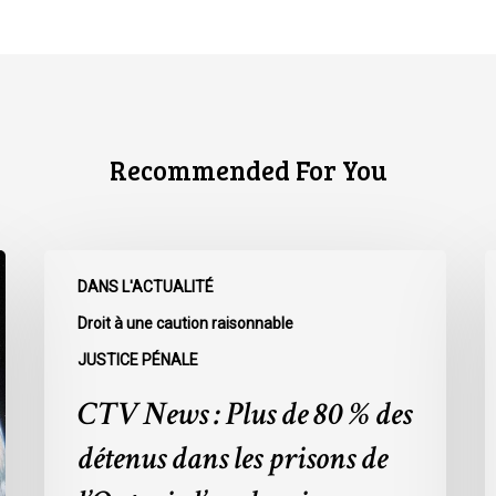
Recommended For You
CTV
C
DANS L'ACTUALITÉ
News
N
:
:
Droit à une caution raisonnable
Plus
L
JUSTICE PÉNALE
de
r
CTV News : Plus de 80 % des
80
à
%
l
détenus dans les prisons de
des
L
détenus
s