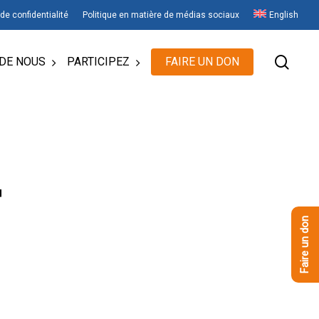
 de confidentialité
Politique en matière de médias sociaux
English
rech
DE NOUS
PARTICIPEZ
FAIRE UN DON
T
Faire un don