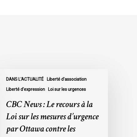
BC
DANS L'ACTUALITÉ
Liberté d'association
ews
Liberté d'expression
Loi sur les urgences
e
CBC News : Le recours à la
ecours
Loi sur les mesures d’urgence
a
par Ottawa contre les
oi
ur