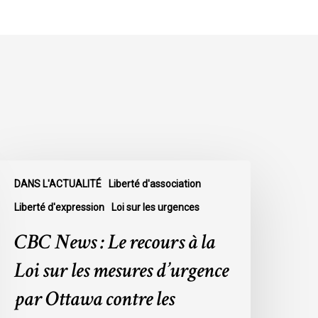
BC
DANS L'ACTUALITÉ
Liberté d'association
ews
Liberté d'expression
Loi sur les urgences
e
CBC News : Le recours à la
ecours
Loi sur les mesures d’urgence
a
par Ottawa contre les
oi
ur