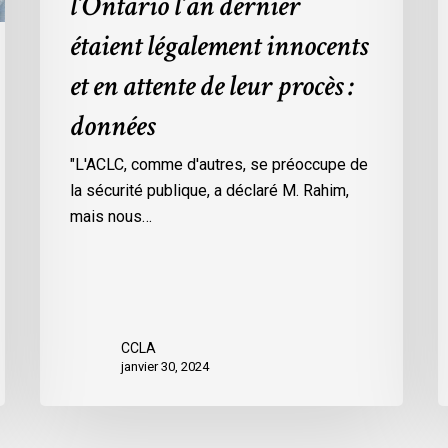
l’Ontario l’an dernier
dans
l
étaient légalement innocents
les
m
prisons
d
et en attente de leur procès :
de
p
données
l’Ontario
O
l’an
c
"L'ACLC, comme d'autres, se préoccupe de
dernier
l
la sécurité publique, a déclaré M. Rahim,
étaient
m
mais nous…
légalement
d
innocents
c
et
é
en
d
attente
e
CCLA
de
a
janvier 30, 2024
leur
v
procès
l
:
C