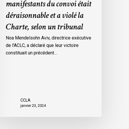
manifestants du convoi était
es
déraisonnable et a violé la
esures
’urgence
Charte, selon un tribunal
ar
ttawa
Noa Mendelsohn Aviv, directrice exécutive
ontre
de l'ACLC, a déclaré que leur victoire
es
constituait un précédent…
anifestants
u
onvoi
tait
éraisonnable
t
CCLA
janvier 23, 2024
iolé
a
harte,