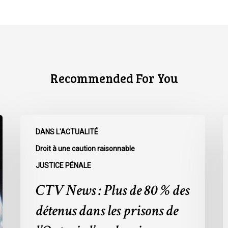
Recommended For You
CTV
C
DANS L'ACTUALITÉ
News
N
:
:
Droit à une caution raisonnable
Plus
L
JUSTICE PÉNALE
de
r
CTV News : Plus de 80 % des
80
à
%
l
détenus dans les prisons de
des
L
détenus
s