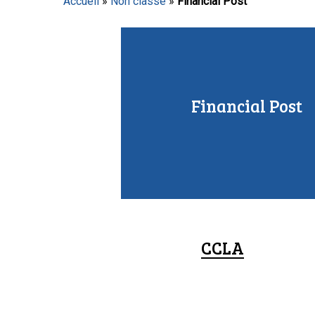
Accueil
»
Non classé
»
Financial Post
Appuyez sur Entrée pour lancer la recherche ou sur
Financial Post
CCLA