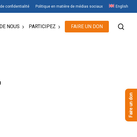
 de confidentialité
Politique en matière de médias sociaux
English
rech
DE NOUS
PARTICIPEZ
FAIRE UN DON
T
Faire un don