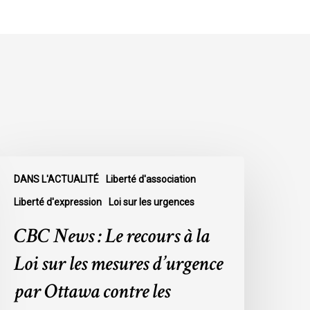
BC
DANS L'ACTUALITÉ
Liberté d'association
ews
Liberté d'expression
Loi sur les urgences
e
CBC News : Le recours à la
ecours
Loi sur les mesures d’urgence
a
par Ottawa contre les
oi
ur