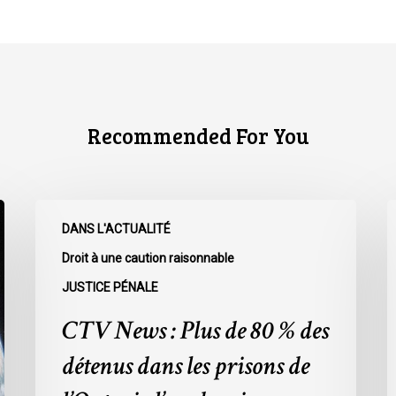
Recommended For You
CTV
C
DANS L'ACTUALITÉ
News
N
:
:
Droit à une caution raisonnable
Plus
L
JUSTICE PÉNALE
de
r
CTV News : Plus de 80 % des
80
à
%
l
détenus dans les prisons de
des
L
détenus
s