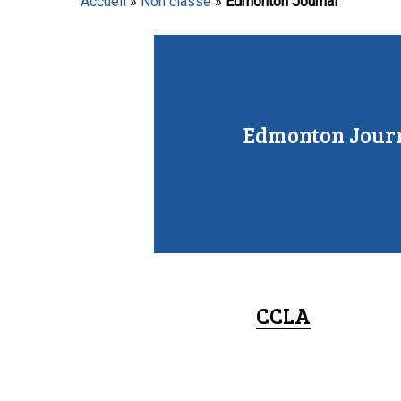
Accueil
»
Non classé
»
Edmonton Journal
Appuyez sur Entrée pour lancer la recherche ou sur
Edmonton Jour
CCLA