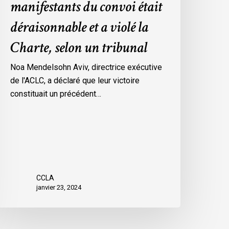
manifestants du convoi était
es
déraisonnable et a violé la
esures
’urgence
Charte, selon un tribunal
ar
ttawa
Noa Mendelsohn Aviv, directrice exécutive
ontre
de l'ACLC, a déclaré que leur victoire
es
constituait un précédent…
anifestants
u
onvoi
tait
éraisonnable
t
CCLA
janvier 23, 2024
iolé
a
harte,