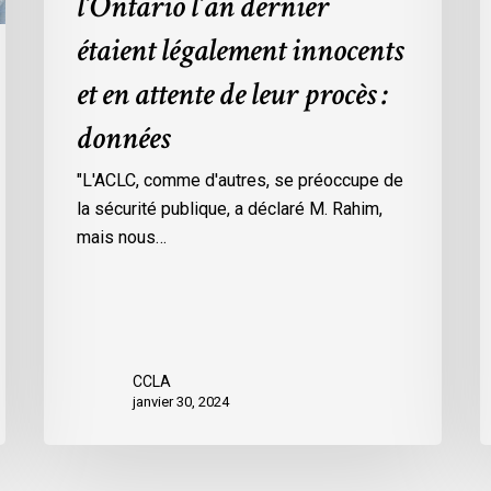
l’Ontario l’an dernier
dans
l
étaient légalement innocents
les
m
prisons
d
et en attente de leur procès :
de
p
données
l’Ontario
O
l’an
c
"L'ACLC, comme d'autres, se préoccupe de
dernier
l
la sécurité publique, a déclaré M. Rahim,
étaient
m
mais nous…
légalement
d
innocents
c
et
é
en
d
attente
e
CCLA
de
a
janvier 30, 2024
leur
v
procès
l
:
C