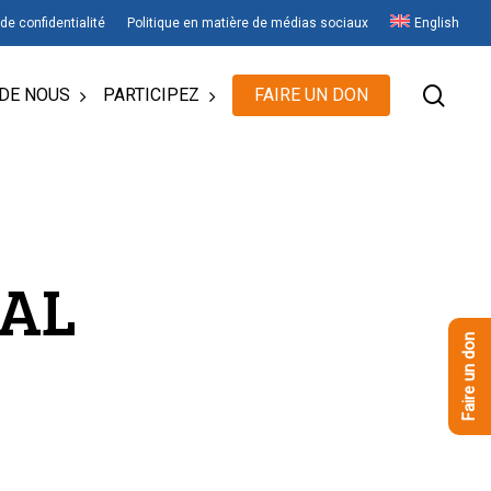
 de confidentialité
Politique en matière de médias sociaux
English
rech
DE NOUS
PARTICIPEZ
FAIRE UN DON
AL
Faire un don