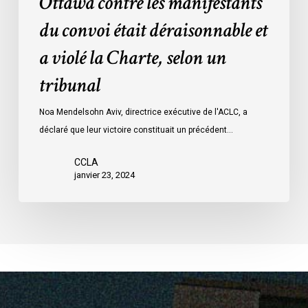
Ottawa contre les manifestants
Loi
données
sur
du convoi était déraisonnable et
les
a violé la Charte, selon un
mesures
d’urgence
tribunal
par
Ottawa
Noa Mendelsohn Aviv, directrice exécutive de l'ACLC, a
contre
déclaré que leur victoire constituait un précédent…
les
manifestants
CCLA
janvier 23, 2024
du
convoi
était
déraisonnable
et
a
violé
la