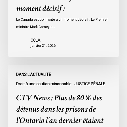
moment décisif :
Le Canada est confronté à un moment décisif : Le Premier
ministre Mark Carney a…
CCLA
janvier 21, 2026
CTV
DANS L'ACTUALITÉ
News
:
Droit à une caution raisonnable
JUSTICE PÉNALE
Plus
CTV News : Plus de 80 % des
de
80
détenus dans les prisons de
%
l’Ontario l’an dernier étaient
des