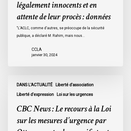
détenus
légalement innocents et en
dans
attente de leur procès : données
les
prisons
"L'ACLC, comme d'autres, se préoccupe de la sécurité
de
publique, a déclaré M. Rahim, mais nous…
l’Ontario
l’an
CCLA
dernier
janvier 30, 2024
étaient
légalement
innocents
CBC
et
DANS L'ACTUALITÉ
Liberté d'association
News
en
:
Liberté d'expression
Loi sur les urgences
attente
Le
CBC News : Le recours à la Loi
de
recours
leur
à
sur les mesures d’urgence par
procès
la
: