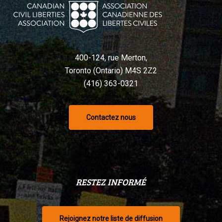
Charte,
selon
un
tribunal
400-124, rue Merton,
Toronto (Ontario) M4S 2Z2
(416) 363-0321
Contactez nous
RESTEZ INFORMÉ
Rejoignez notre liste de diffusion