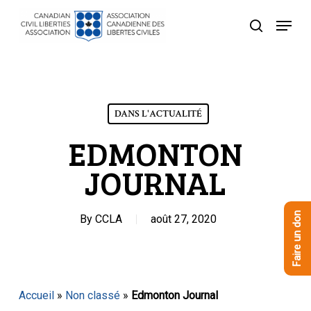
Skip
Menu
to
recherche
Close
main
Menu
content
DANS L'ACTUALITÉ
EDMONTON
JOURNAL
Faire un don
By
CCLA
août 27, 2020
Accueil
»
Non classé
»
Edmonton Journal