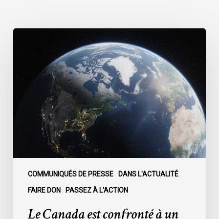
Le
Canada
est
confronté
à
un
moment
décisif
:
COMMUNIQUÉS DE PRESSE
DANS L'ACTUALITÉ
FAIRE DON
PASSEZ À L'ACTION
Le Canada est confronté à un