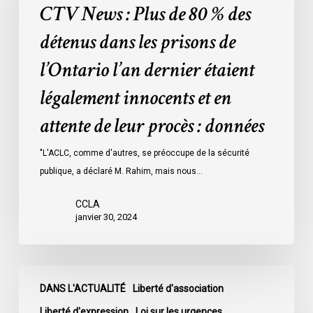
CTV News : Plus de 80 % des
de
80
détenus dans les prisons de
%
l’Ontario l’an dernier étaient
des
détenus
légalement innocents et en
dans
attente de leur procès : données
les
prisons
"L'ACLC, comme d'autres, se préoccupe de la sécurité
de
publique, a déclaré M. Rahim, mais nous…
l’Ontario
l’an
CCLA
dernier
janvier 30, 2024
étaient
légalement
innocents
CBC
et
DANS L'ACTUALITÉ
Liberté d'association
News
en
:
Liberté d'expression
Loi sur les urgences