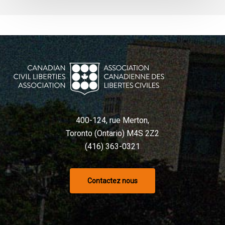
déraisonnable
et
a
violé
la
Charte,
selon
un
tribunal
400-124, rue Merton,
Toronto (Ontario) M4S 2Z2
(416) 363-0321
Contactez nous