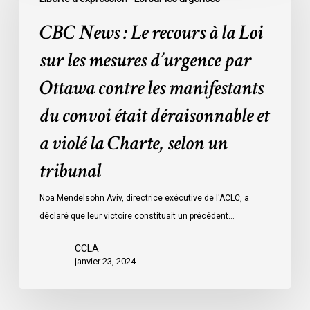
attente
Le
CBC News : Le recours à la Loi
de
recours
leur
à
sur les mesures d’urgence par
procès
la
Ottawa contre les manifestants
:
Loi
données
sur
du convoi était déraisonnable et
les
a violé la Charte, selon un
mesures
d’urgence
tribunal
par
Ottawa
Noa Mendelsohn Aviv, directrice exécutive de l'ACLC, a
contre
déclaré que leur victoire constituait un précédent…
les
manifestants
CCLA
janvier 23, 2024
du
convoi
était