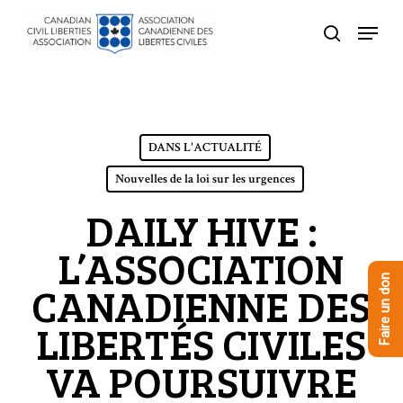
Skip
Menu
to
recherche
Close
main
Menu
content
DANS L'ACTUALITÉ
Nouvelles de la loi sur les urgences
DAILY HIVE :
L’ASSOCIATION
Faire un don
CANADIENNE DES
LIBERTÉS CIVILES
VA POURSUIVRE