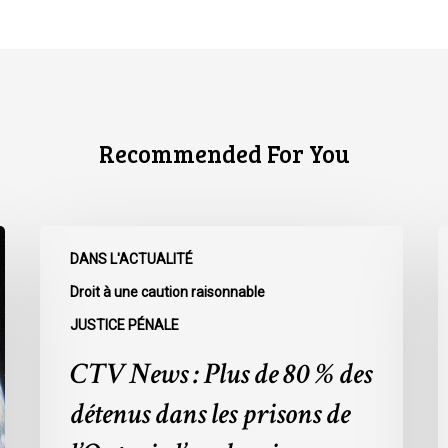
Recommended For You
CTV
C
DANS L'ACTUALITÉ
News
N
:
:
Droit à une caution raisonnable
Plus
L
JUSTICE PÉNALE
de
r
CTV News : Plus de 80 % des
80
à
%
l
détenus dans les prisons de
des
L
détenus
s