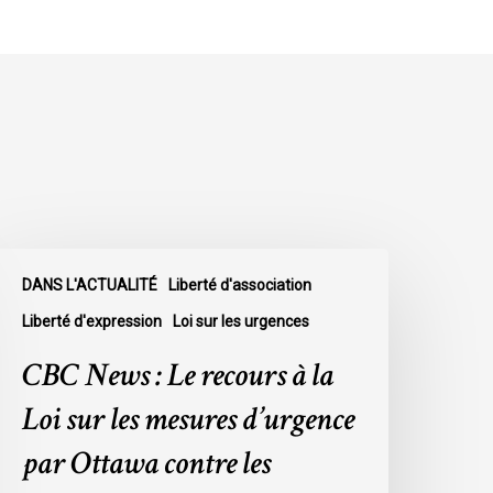
BC
DANS L'ACTUALITÉ
Liberté d'association
ews
Liberté d'expression
Loi sur les urgences
e
CBC News : Le recours à la
ecours
Loi sur les mesures d’urgence
a
par Ottawa contre les
oi
ur