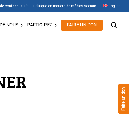
 de confidentialité
Politique en matière de médias sociaux
English
rech
DE NOUS
PARTICIPEZ
FAIRE UN DON
NER
Faire un don