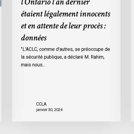
l’Ontario l’an dernier
dans
l
étaient légalement innocents
les
m
prisons
d
et en attente de leur procès :
de
p
données
l’Ontario
O
l’an
c
"L'ACLC, comme d'autres, se préoccupe de
dernier
l
la sécurité publique, a déclaré M. Rahim,
étaient
m
mais nous…
légalement
d
innocents
c
et
é
en
d
attente
e
CCLA
de
a
janvier 30, 2024
leur
v
procès
l
:
C