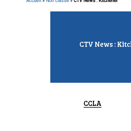
Accueil
»
Non classé
»
CTV News : Kitchener
Appuyez sur Entrée pour lancer la recherche ou sur
CTV News : Kit
CCLA