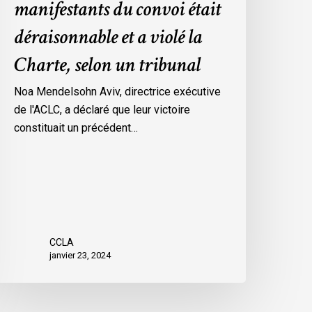
manifestants du convoi était
es
déraisonnable et a violé la
esures
’urgence
Charte, selon un tribunal
ar
ttawa
Noa Mendelsohn Aviv, directrice exécutive
ontre
de l'ACLC, a déclaré que leur victoire
es
constituait un précédent…
anifestants
u
onvoi
tait
éraisonnable
t
CCLA
janvier 23, 2024
iolé
a
harte,