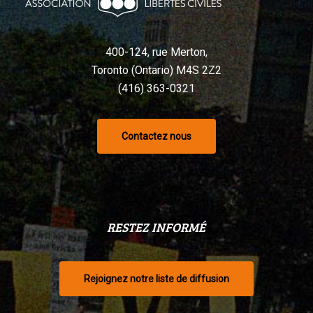
selon
un
tribunal
400-124, rue Merton,
Toronto (Ontario) M4S 2Z2
(416) 363-0321
Contactez nous
RESTEZ INFORMÉ
Rejoignez notre liste de diffusion