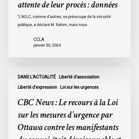
attente de leur procès : données
les
prisons
"L'ACLC, comme d'autres, se préoccupe de la sécurité
de
publique, a déclaré M. Rahim, mais nous…
l’Ontario
l’an
CCLA
dernier
janvier 30, 2024
étaient
légalement
innocents
CBC
et
DANS L'ACTUALITÉ
Liberté d'association
News
en
:
Liberté d'expression
Loi sur les urgences
attente
Le
CBC News : Le recours à la Loi
de
recours
leur
à
sur les mesures d’urgence par
procès
la
Ottawa contre les manifestants
:
Loi
données
sur