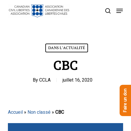
Skip
Menu
to
recherche
Close
main
Menu
content
DANS L'ACTUALITÉ
CBC
By
CCLA
juillet 16, 2020
Faire un don
Accueil
»
Non classé
»
CBC