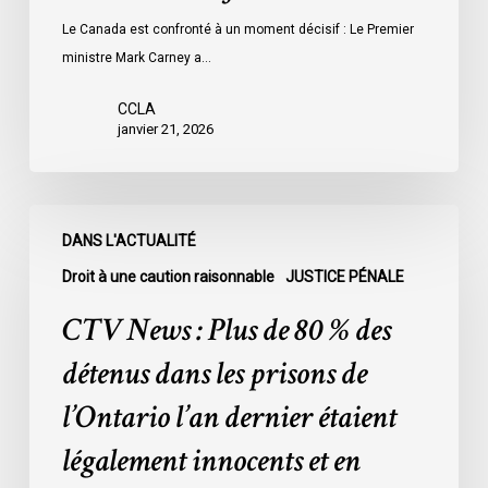
Le Canada est confronté à un moment décisif : Le Premier
ministre Mark Carney a…
CCLA
janvier 21, 2026
CTV
DANS L'ACTUALITÉ
News
:
Droit à une caution raisonnable
JUSTICE PÉNALE
Plus
CTV News : Plus de 80 % des
de
80
détenus dans les prisons de
%
l’Ontario l’an dernier étaient
des
détenus
légalement innocents et en
dans