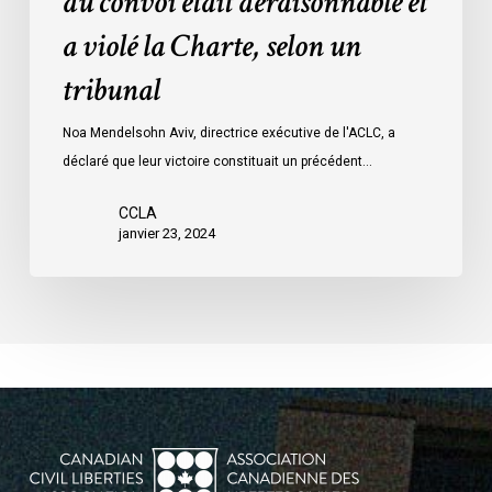
du convoi était déraisonnable et
les
a violé la Charte, selon un
mesures
d’urgence
tribunal
par
Ottawa
Noa Mendelsohn Aviv, directrice exécutive de l'ACLC, a
contre
déclaré que leur victoire constituait un précédent…
les
manifestants
CCLA
janvier 23, 2024
du
convoi
était
déraisonnable
et
a
violé
la
Charte,