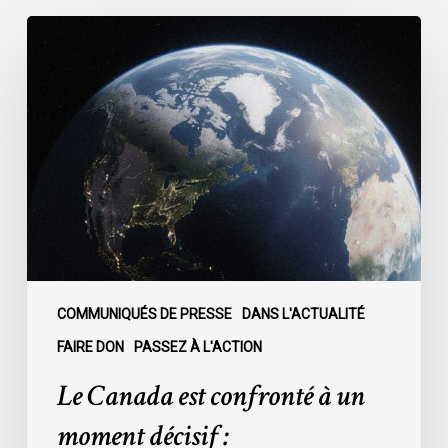
Le
Canada
est
confronté
à
un
moment
décisif
:
COMMUNIQUÉS DE PRESSE
DANS L'ACTUALITÉ
FAIRE DON
PASSEZ À L'ACTION
Le Canada est confronté à un
moment décisif :