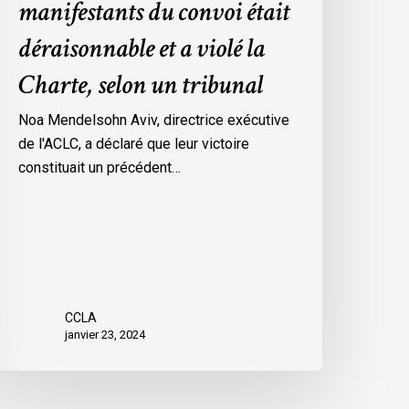
manifestants du convoi était
es
déraisonnable et a violé la
esures
’urgence
Charte, selon un tribunal
ar
ttawa
Noa Mendelsohn Aviv, directrice exécutive
ontre
de l'ACLC, a déclaré que leur victoire
es
constituait un précédent…
anifestants
u
onvoi
tait
éraisonnable
t
CCLA
janvier 23, 2024
iolé
a
harte,