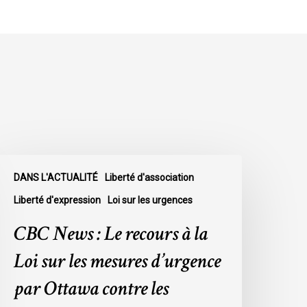
BC
DANS L'ACTUALITÉ
Liberté d'association
ews
Liberté d'expression
Loi sur les urgences
e
CBC News : Le recours à la
ecours
Loi sur les mesures d’urgence
a
par Ottawa contre les
oi
ur