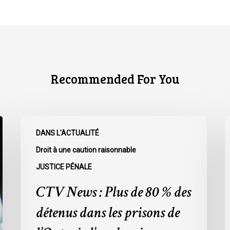
Recommended For You
CTV
C
DANS L'ACTUALITÉ
News
N
:
:
Droit à une caution raisonnable
Plus
L
JUSTICE PÉNALE
de
r
CTV News : Plus de 80 % des
80
à
%
l
détenus dans les prisons de
des
L
détenus
s