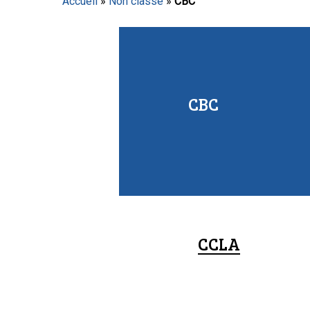
Accueil
»
Non classé
»
CBC
Appuyez sur Entrée pour lancer la recherche ou sur
CBC
CCLA