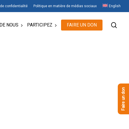
 de confidentialité
Politique en matière de médias sociaux
English
rech
DE NOUS
PARTICIPEZ
FAIRE UN DON
Faire un don