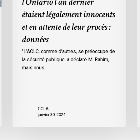
l’Ontario l’an dernier
dans
l
étaient légalement innocents
les
m
prisons
d
et en attente de leur procès :
de
p
données
l’Ontario
O
l’an
c
"L'ACLC, comme d'autres, se préoccupe de
dernier
l
la sécurité publique, a déclaré M. Rahim,
étaient
m
mais nous…
légalement
d
innocents
c
et
é
en
d
attente
e
CCLA
de
a
janvier 30, 2024
leur
v
procès
l
:
C