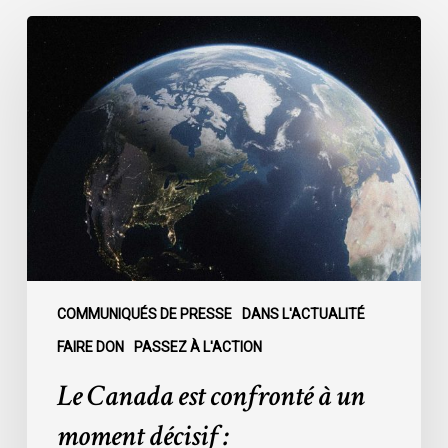
Le
Canada
est
confronté
à
un
moment
décisif
:
COMMUNIQUÉS DE PRESSE
DANS L'ACTUALITÉ
FAIRE DON
PASSEZ À L'ACTION
Le Canada est confronté à un
moment décisif :