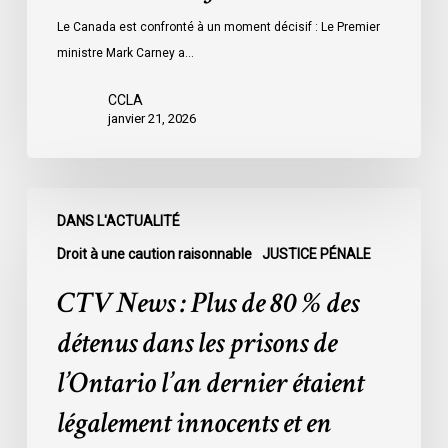
Le Canada est confronté à un moment décisif : Le Premier
ministre Mark Carney a…
CCLA
janvier 21, 2026
CTV
DANS L'ACTUALITÉ
News
:
Droit à une caution raisonnable
JUSTICE PÉNALE
Plus
CTV News : Plus de 80 % des
de
80
détenus dans les prisons de
%
l’Ontario l’an dernier étaient
des
détenus
légalement innocents et en
dans