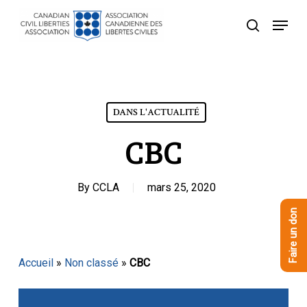
Skip
Menu
to
recherche
Close
main
Menu
content
DANS L'ACTUALITÉ
CBC
By
CCLA
mars 25, 2020
Faire un don
Accueil
»
Non classé
»
CBC