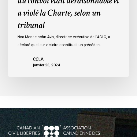
du convoi était déraisonnable et
les
a violé la Charte, selon un
mesures
d’urgence
tribunal
par
Ottawa
Noa Mendelsohn Aviv, directrice exécutive de l'ACLC, a
contre
déclaré que leur victoire constituait un précédent…
les
manifestants
CCLA
janvier 23, 2024
du
convoi
était
déraisonnable
et
a
violé
la
Charte,