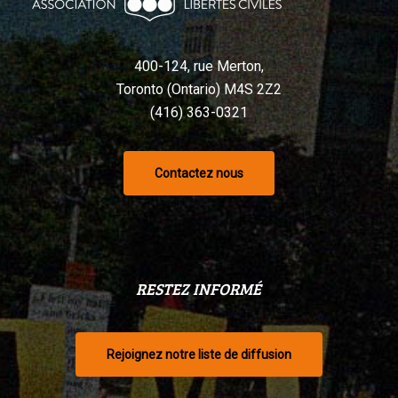
selon
un
tribunal
400-124, rue Merton,
Toronto (Ontario) M4S 2Z2
(416) 363-0321
Contactez nous
RESTEZ INFORMÉ
Rejoignez notre liste de diffusion