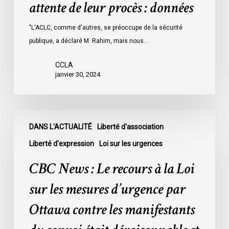
attente de leur procès : données
les
prisons
"L'ACLC, comme d'autres, se préoccupe de la sécurité
de
publique, a déclaré M. Rahim, mais nous…
l’Ontario
l’an
CCLA
dernier
janvier 30, 2024
étaient
légalement
innocents
CBC
et
DANS L'ACTUALITÉ
Liberté d'association
News
en
:
Liberté d'expression
Loi sur les urgences
attente
Le
CBC News : Le recours à la Loi
de
recours
leur
à
sur les mesures d’urgence par
procès
la
Ottawa contre les manifestants
:
Loi
données
sur