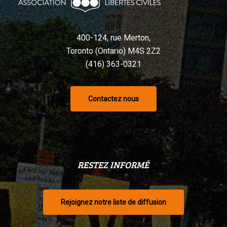
selon
un
tribunal
400-124, rue Merton,
Toronto (Ontario) M4S 2Z2
(416) 363-0321
Contactez nous
RESTEZ INFORMÉ
Rejoignez notre liste de diffusion