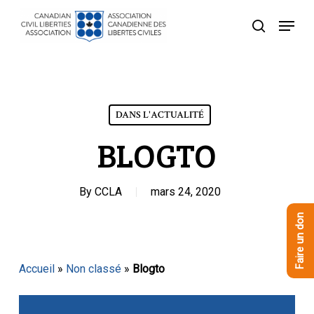
Skip
Menu
to
recherche
Close
main
Menu
content
DANS L'ACTUALITÉ
BLOGTO
By
CCLA
mars 24, 2020
Faire un don
Accueil
»
Non classé
»
Blogto