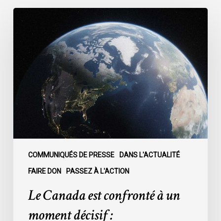
Le
Canada
est
confronté
à
un
moment
décisif
:
COMMUNIQUÉS DE PRESSE
DANS L'ACTUALITÉ
FAIRE DON
PASSEZ À L'ACTION
Le Canada est confronté à un
moment décisif :