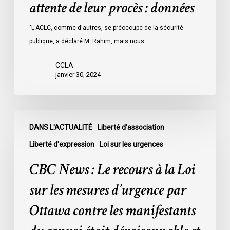
attente de leur procès : données
les
prisons
"L'ACLC, comme d'autres, se préoccupe de la sécurité
de
publique, a déclaré M. Rahim, mais nous…
l’Ontario
l’an
CCLA
dernier
janvier 30, 2024
étaient
légalement
innocents
CBC
et
DANS L'ACTUALITÉ
Liberté d'association
News
en
:
Liberté d'expression
Loi sur les urgences
attente
Le
CBC News : Le recours à la Loi
de
recours
leur
à
sur les mesures d’urgence par
procès
la
Ottawa contre les manifestants
:
Loi
données
sur