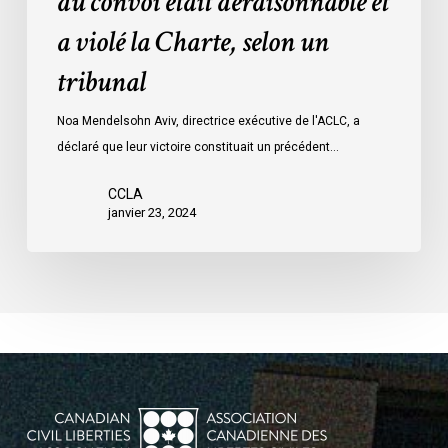
du convoi était déraisonnable et
les
a violé la Charte, selon un
mesures
d’urgence
tribunal
par
Ottawa
Noa Mendelsohn Aviv, directrice exécutive de l'ACLC, a
contre
déclaré que leur victoire constituait un précédent…
les
manifestants
CCLA
janvier 23, 2024
du
convoi
était
déraisonnable
et
a
violé
la
Charte,