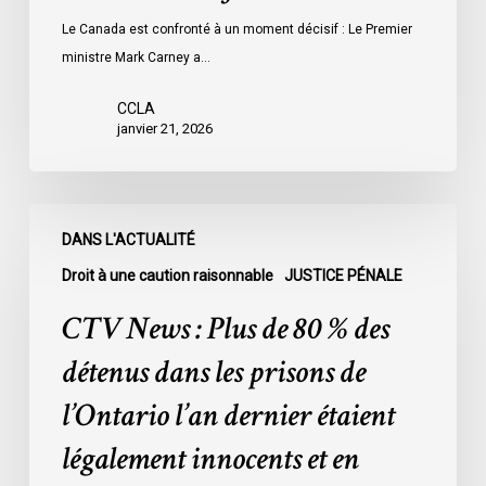
Le Canada est confronté à un moment décisif : Le Premier
ministre Mark Carney a…
CCLA
janvier 21, 2026
CTV
DANS L'ACTUALITÉ
News
:
Droit à une caution raisonnable
JUSTICE PÉNALE
Plus
CTV News : Plus de 80 % des
de
80
détenus dans les prisons de
%
l’Ontario l’an dernier étaient
des
détenus
légalement innocents et en
dans