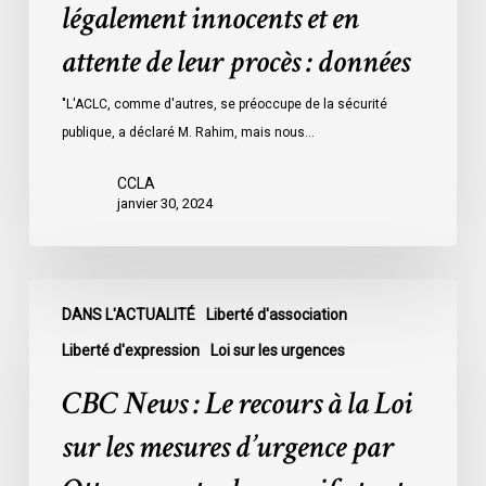
détenus
légalement innocents et en
dans
attente de leur procès : données
les
prisons
"L'ACLC, comme d'autres, se préoccupe de la sécurité
de
publique, a déclaré M. Rahim, mais nous…
l’Ontario
l’an
CCLA
dernier
janvier 30, 2024
étaient
légalement
innocents
CBC
et
DANS L'ACTUALITÉ
Liberté d'association
News
en
:
Liberté d'expression
Loi sur les urgences
attente
Le
CBC News : Le recours à la Loi
de
recours
leur
à
sur les mesures d’urgence par
procès
la
: