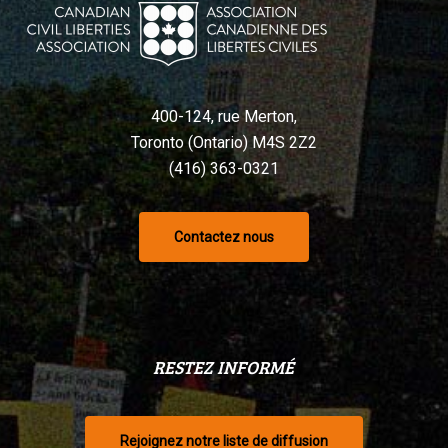
Charte,
selon
un
tribunal
400-124, rue Merton,
Toronto (Ontario) M4S 2Z2
(416) 363-0321
Contactez nous
RESTEZ INFORMÉ
Rejoignez notre liste de diffusion