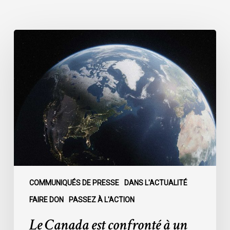
Le
Canada
est
confronté
à
un
moment
décisif
:
COMMUNIQUÉS DE PRESSE
DANS L'ACTUALITÉ
FAIRE DON
PASSEZ À L'ACTION
Le Canada est confronté à un