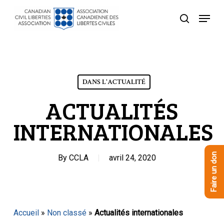
Skip
Menu
to
recherche
Close
main
Menu
content
DANS L'ACTUALITÉ
ACTUALITÉS
INTERNATIONALES
Faire un don
By
CCLA
avril 24, 2020
Accueil
»
Non classé
»
Actualités internationales