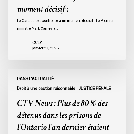
moment décisif :
Le Canada est confronté à un moment décisif : Le Premier
ministre Mark Carney a…
CCLA
janvier 21, 2026
CTV
DANS L'ACTUALITÉ
News
:
Droit à une caution raisonnable
JUSTICE PÉNALE
Plus
CTV News : Plus de 80 % des
de
80
détenus dans les prisons de
%
l’Ontario l’an dernier étaient
des