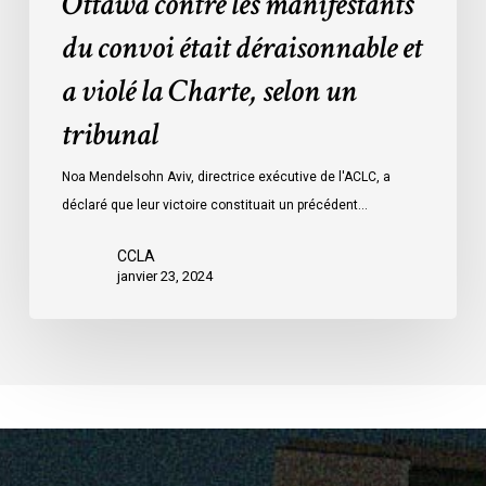
Ottawa contre les manifestants
Loi
données
sur
du convoi était déraisonnable et
les
a violé la Charte, selon un
mesures
d’urgence
tribunal
par
Ottawa
Noa Mendelsohn Aviv, directrice exécutive de l'ACLC, a
contre
déclaré que leur victoire constituait un précédent…
les
manifestants
CCLA
janvier 23, 2024
du
convoi
était
déraisonnable
et
a
violé
la