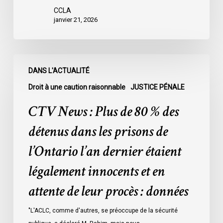
CCLA
janvier 21, 2026
CTV
DANS L'ACTUALITÉ
News
:
Droit à une caution raisonnable
JUSTICE PÉNALE
Plus
CTV News : Plus de 80 % des
de
80
détenus dans les prisons de
%
l’Ontario l’an dernier étaient
des
détenus
légalement innocents et en
dans
attente de leur procès : données
les
prisons
"L'ACLC, comme d'autres, se préoccupe de la sécurité
de