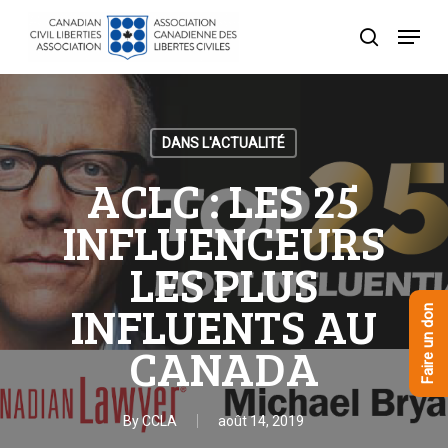
Skip
Menu
to
recherche
Close
main
Menu
content
DANS L'ACTUALITÉ
ACLC : LES 25
INFLUENCEURS
LES PLUS
INFLUENTS AU
Faire un don
CANADA
By
CCLA
août 14, 2019