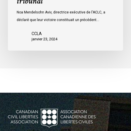
tribunal
par
Ottawa
Noa Mendelsohn Aviv, directrice exécutive de l'ACLC, a
contre
déclaré que leur victoire constituait un précédent…
les
manifestants
CCLA
janvier 23, 2024
du
convoi
était
déraisonnable
et
a
violé
la
Charte,
selon
un
tribunal