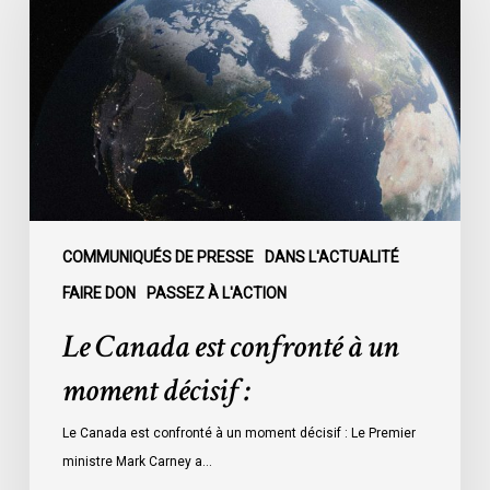
est
confronté
à
un
moment
décisif
:
COMMUNIQUÉS DE PRESSE
DANS L'ACTUALITÉ
FAIRE DON
PASSEZ À L'ACTION
Le Canada est confronté à un
moment décisif :
Le Canada est confronté à un moment décisif : Le Premier
ministre Mark Carney a…