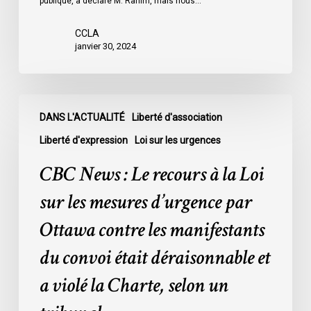
publique, a déclaré M. Rahim, mais nous…
l’Ontario
l’an
CCLA
dernier
janvier 30, 2024
étaient
légalement
innocents
CBC
et
DANS L'ACTUALITÉ
Liberté d'association
News
en
:
Liberté d'expression
Loi sur les urgences
attente
Le
CBC News : Le recours à la Loi
de
recours
leur
à
sur les mesures d’urgence par
procès
la
Ottawa contre les manifestants
:
Loi
données
sur
du convoi était déraisonnable et
les
a violé la Charte, selon un
mesures
d’urgence