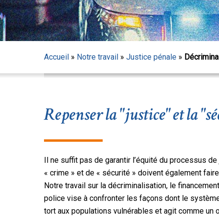
Accueil
»
Notre travail
»
Justice pénale
»
Décrimina
Repenser la "justice" et la "sé
Appuyez sur Entrée pour lancer la recherche ou sur
Il ne suffit pas de garantir l’équité du processus d
« crime » et de « sécurité » doivent également faire 
Notre travail sur la décriminalisation, le financeme
police vise à confronter les façons dont le systèm
tort aux populations vulnérables et agit comme un o