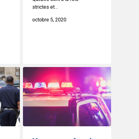
strictes et…
octobre 5, 2020
Nous
avons
besoin
de
meilleures
stratégies
de
désescalade
et