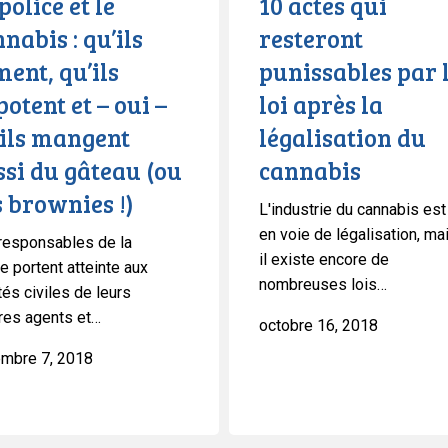
police et le
10 actes qui
la
nabis : qu’ils
resteront
légalisation
ent, qu’ils
punissables par 
du
cannabis
otent et – oui –
loi après la
’ils mangent
légalisation du
si du gâteau (ou
cannabis
 brownies !)
L'industrie du cannabis est
en voie de légalisation, ma
responsables de la
il existe encore de
e portent atteinte aux
nombreuses lois…
tés civiles de leurs
res agents et…
octobre 16, 2018
mbre 7, 2018