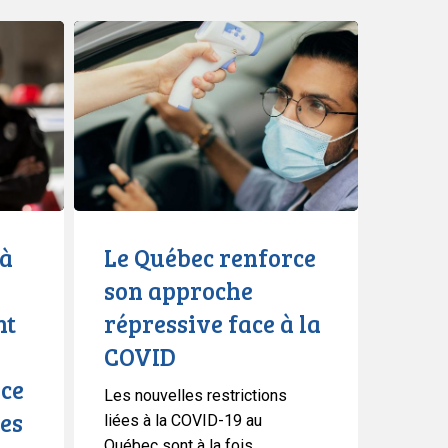
Le
Québec
renforce
son
approche
répressive
face
à
la
 à
Le Québec renforce
COVID
son approche
nt
répressive face à la
COVID
ice
Les nouvelles restrictions
hes
liées à la COVID-19 au
Québec sont à la fois