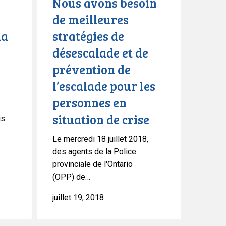
Nous avons besoin
de
de meilleures
prévention
la
stratégies de
de
l’escalade
désescalade et de
pour
prévention de
les
l’escalade pour les
personnes
en
personnes en
situation
situation de crise
is
de
crise
Le mercredi 18 juillet 2018,
des agents de la Police
provinciale de l'Ontario
(OPP) de…
juillet 19, 2018