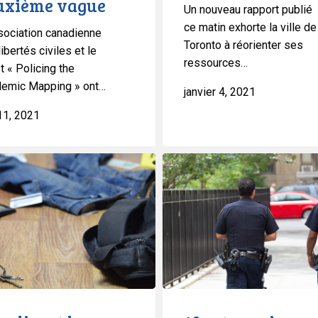
uxième vague
Un nouveau rapport publié
ce matin exhorte la ville de
sociation canadienne
Toronto à réorienter ses
ibertés civiles et le
e
ressources…
t « Policing the
emic Mapping » ont…
janvier 4, 2021
11, 2021
10
actes
qui
resteront
punissables
par
la
loi
après