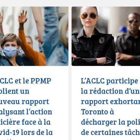
L’ACLC
participe
à
la
rédaction
d’un
rapport
exhortant
t
Toronto
ACLC et le PPMP
L’ACLC participe
à
blient un
la rédaction d’un
décharger
uveau rapport
rapport exhorta
la
police
lysant l’action
Toronto à
de
icière face à la
décharger la pol
certaines
id-19 lors de la
de certaines tâc
tâches