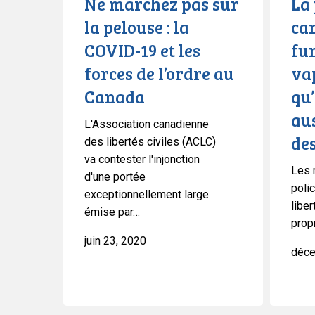
Ne marchez pas sur
La 
19
vapotent
la pelouse : la
can
et
et
COVID-19 et les
fum
les
–
forces
oui
forces de l’ordre au
vap
de
–
Canada
qu
l’ordre
qu’ils
aus
au
mangent
L'Association canadienne
Canada
aussi
des
des libertés civiles (ACLC)
du
va contester l'injonction
Les 
gâteau
d'une portée
polic
(ou
exceptionnellement large
liber
des
émise par…
prop
brownies
juin 23, 2020
!)
déce