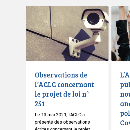
Observations
L’ACLC
de
et
l’ACLC
le
concernant
PPMP
le
publient
projet
un
de
nouveau
loi
rapport
n°
analysan
Observations de
L’
251
l’action
l’ACLC concernant
pu
policière
le projet de loi n°
no
face
à
251
ana
la
pol
Le 13 mai 2021, l’ACLC a
Covid-
Cov
présenté des observations
19
écrites concernant le projet