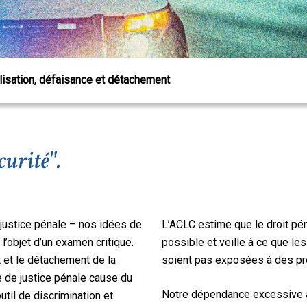
lisation, défaisance et détachement
curité".
 Échap pour fermer
e justice pénale – nos idées de
L’ACLC estime que le droit pén
l’objet d’un examen critique.
possible et veille à ce que l
nt et le détachement de la
soient pas exposées à des pré
e de justice pénale cause du
Notre dépendance excessive à 
util de discrimination et