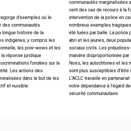
communautés marginalisées et 
cent des cas de recours à la f
 regorge d’exemples où le
intervention de la police en c
iner des communautés
nombreux exemples tragiques d
 longue histoire de la
été tuées par balle. La polic
es indigènes, y compris les
abri et les jeunes, deux popul
tionnelle, les pow-wows et les
sociaux civils. Les préjudices 
t la réponse juridique
manière disproportionnée par
discriminations fondées sur la
Noirs, les autochtones et les
ntité. Les actions des
sont plus susceptibles d’être i
inalisées dans le but de les
L’ACLC travaille en partenari
if et nuisible.
notre dépendance à l’égard de l
sécurité communautaire.