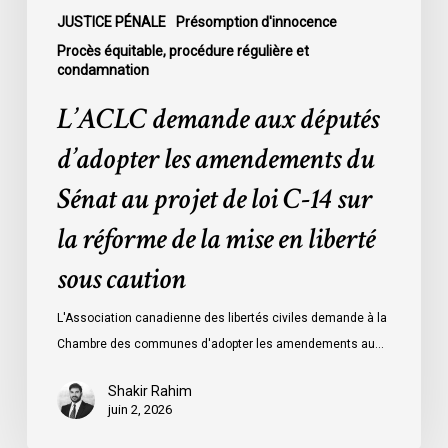
loi
JUSTICE PÉNALE
Présomption d'innocence
C-
Procès équitable, procédure régulière et
14
condamnation
sur
L’ACLC demande aux députés
la
réforme
d’adopter les amendements du
de
Sénat au projet de loi C-14 sur
la
mise
la réforme de la mise en liberté
en
sous caution
liberté
sous
L'Association canadienne des libertés civiles demande à la
caution
Chambre des communes d'adopter les amendements au…
Shakir Rahim
juin 2, 2026