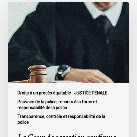
La
Cour
de
cassation
confirme
l’obligation
stricte
de
divulguer
les
informations
relatives
Droits à un procès équitable
JUSTICE PÉNALE
aux
Pouvoirs de la police, recours à la force et
responsabilité de la police
fautes
professionnelles
Transparence, contrôle et responsabilité de la
police
de
la