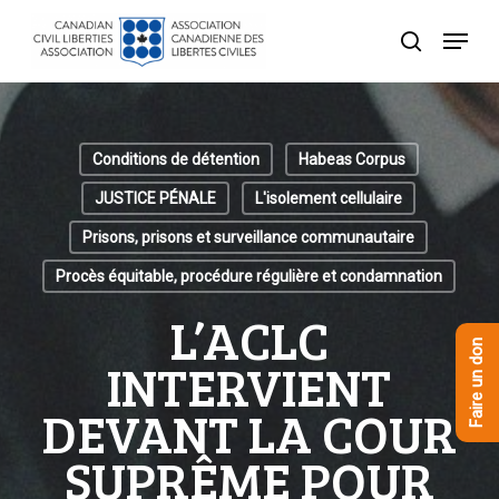
Skip
Menu
to
recherche
Close
main
Menu
content
Conditions de détention
Habeas Corpus
JUSTICE PÉNALE
L'isolement cellulaire
Prisons, prisons et surveillance communautaire
Procès équitable, procédure régulière et condamnation
L’ACLC
Faire un don
INTERVIENT
DEVANT LA COUR
SUPRÊME POUR