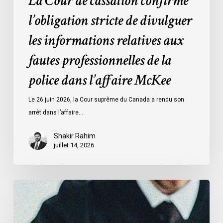
La Cour de cassation confirme
police
l’obligation stricte de divulguer
dans
l’affaire
les informations relatives aux
McKee
fautes professionnelles de la
police dans l’affaire McKee
Le 26 juin 2026, la Cour suprême du Canada a rendu son
arrêt dans l’affaire…
Shakir Rahim
juillet 14, 2026
L’ACLC
témoigne
devant