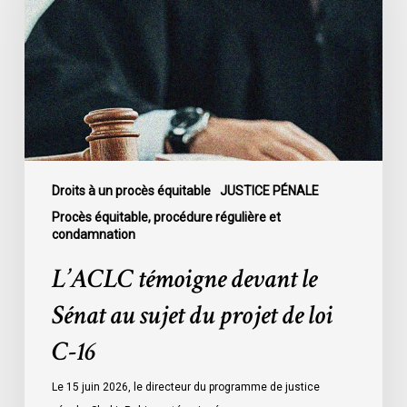
le
Sénat
au
sujet
du
projet
de
loi
C-
Droits à un procès équitable
JUSTICE PÉNALE
16
Procès équitable, procédure régulière et
condamnation
L’ACLC témoigne devant le
Sénat au sujet du projet de loi
C-16
Le 15 juin 2026, le directeur du programme de justice