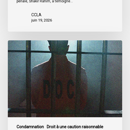
pénale, Shakir Rahim, a témoigné…
CCLA
juin 19, 2026
L’ACLC
demande
aux
députés
d’adopter
les
amendements
du
Sénat
au
projet
de
Condamnation
Droit à une caution raisonnable