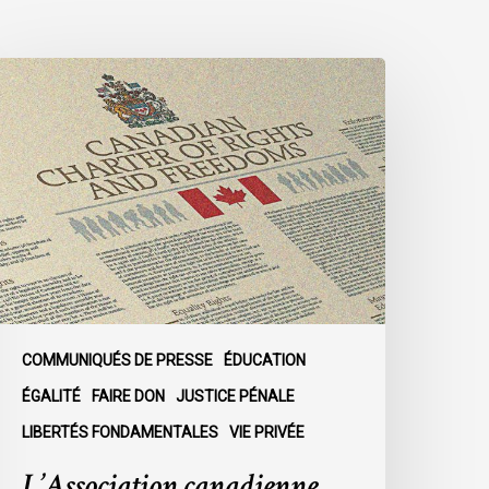
’Association
anadienne
es
ibertés
iviles
ance
n
onds
n
’honneur
e
COMMUNIQUÉS DE PRESSE
ÉDUCATION
layton
ÉGALITÉ
FAIRE DON
JUSTICE PÉNALE
uby
LIBERTÉS FONDAMENTALES
VIE PRIVÉE
t
e
L’Association canadienne