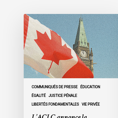
L’ACLC
annonce
la
nomination
d’une
nouvelle
directrice
exécutive
COMMUNIQUÉS DE PRESSE
ÉDUCATION
ÉGALITÉ
JUSTICE PÉNALE
LIBERTÉS FONDAMENTALES
VIE PRIVÉE
L’ACLC annonce la