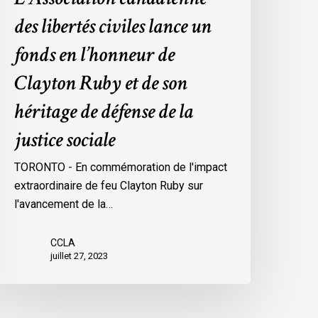
on
des libertés civiles lance un
éritage
e
fonds en l’honneur de
éfense
Clayton Ruby et de son
e
a
héritage de défense de la
ustice
justice sociale
ociale
TORONTO - En commémoration de l'impact
extraordinaire de feu Clayton Ruby sur
l'avancement de la…
CCLA
juillet 27, 2023