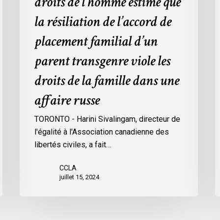
droits de l’homme estime que
familial
s
d’un
h
la résiliation de l’accord de
parent
d
placement familial d’un
transgenre
d
viole
d
parent transgenre viole les
les
l
droits de la famille dans une
droits
j
de
s
affaire russe
la
famille
TORONTO - Harini Sivalingam, directeur de
dans
l'égalité à l'Association canadienne des
une
libertés civiles, a fait…
affaire
CCLA
russe
juillet 15, 2024