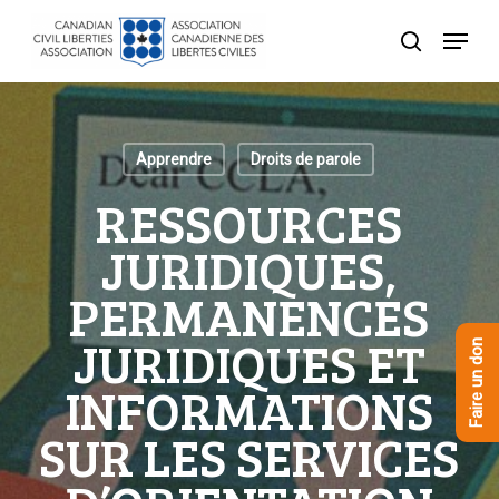
Skip
Menu
to
recherche
Close
main
Menu
content
Apprendre
Droits de parole
RESSOURCES
JURIDIQUES,
PERMANENCES
JURIDIQUES ET
Faire un don
INFORMATIONS
SUR LES SERVICES