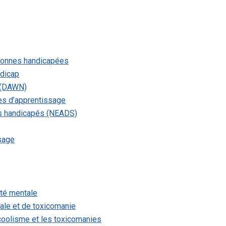
rsonnes handicapées
ndicap
 (DAWN)
es d’apprentissage
ts handicapés (NEADS)
ssage
nté mentale
ale et de toxicomanie
lcoolisme et les toxicomanies