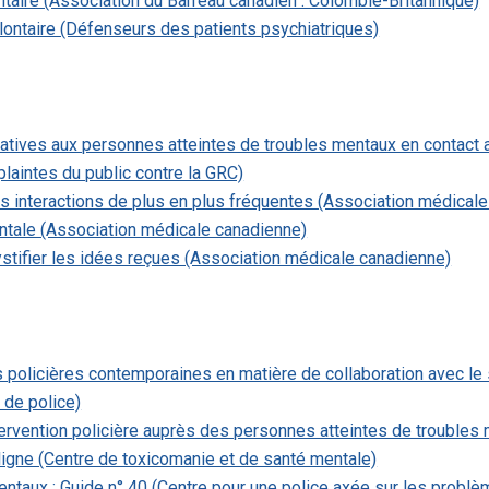
ontaire (Association du Barreau canadien : Colombie-Britannique)
olontaire (Défenseurs des patients psychiatriques)
latives aux personnes atteintes de troubles mentaux en contact 
aintes du public contre la GRC)
des interactions de plus en plus fréquentes (Association médical
entale (Association médicale canadienne)
stifier les idées reçues (Association médicale canadienne)
es policières contemporaines en matière de collaboration avec l
 de police)
ervention policière auprès des personnes atteintes de troubles m
 ligne (Centre de toxicomanie et de santé mentale)
ntaux : Guide n° 40 (Centre pour une police axée sur les problè