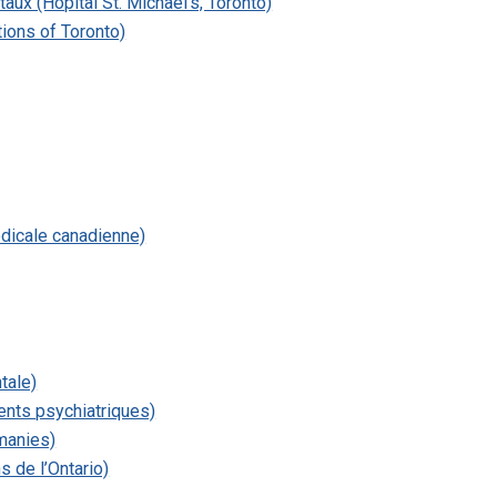
ux (Hôpital St. Michael’s, Toronto)
ions of Toronto)
édicale canadienne)
tale)
ents psychiatriques)
omanies)
 de l’Ontario)