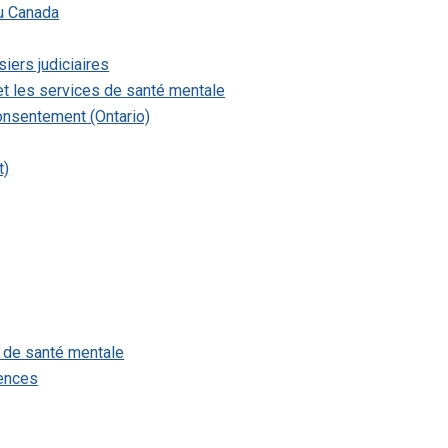
u Canada
siers judiciaires
 et les services de santé mentale
onsentement (Ontario)
t)
e de santé mentale
iences