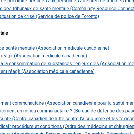
e proximité destinés aux personnes atteintes de troubles menta
 des tribunaux de santé mentale (Community Resource Connect
ituation de crise (Service de police de Toronto)
tale
 de santé mentale (Association médicale canadienne)
t réagir (Association médicale canadienne)
s à la consommation de substances : enjeux clés (Association m
nt réagir (Association médicale canadienne)
nement communautaire (Association canadienne pour la santé men
aitement en milieu communautaire ? (Bureau de défense des pati
rainte (Centre canadien de lutte contre l’alcoolisme et les toxic
cal : procédure et conditions (Ordre des médecins et chirurgiens