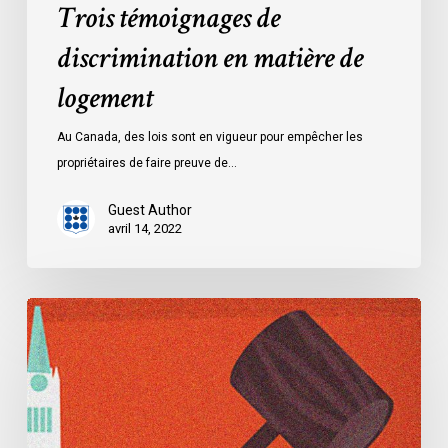
Trois témoignages de
discrimination en matière de
logement
Au Canada, des lois sont en vigueur pour empêcher les
propriétaires de faire preuve de…
Guest Author
avril 14, 2022
Dossier
:
La
loi
controversée
de