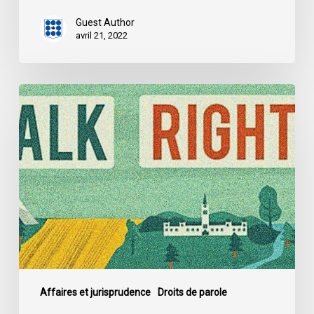
Guest Author
avril 21, 2022
Trois
témoignages
de
discrimination
en
matière
de
logement
Affaires et jurisprudence
Droits de parole