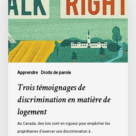
de
discrimination
en
matière
de
logement
Apprendre
Droits de parole
Trois témoignages de
discrimination en matière de
logement
Au Canada, des lois sont en vigueur pour empêcher les
propriétaires d'exercer une discrimination à…