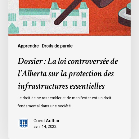
l’Alberta
sur
la
protection
des
infrastructures
Apprendre
Droits de parole
essentielles
Dossier : La loi controversée de
l’Alberta sur la protection des
infrastructures essentielles
Le droit de se rassembler et de manifester est un droit
fondamental dans une société…
Guest Author
avril 14, 2022