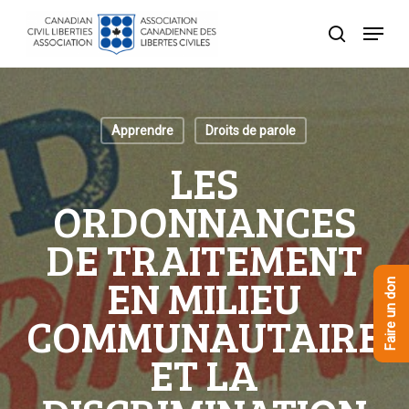
Skip
Menu
to
recherche
Close
main
Menu
content
Apprendre
Droits de parole
LES
ORDONNANCES
DE TRAITEMENT
EN MILIEU
Faire un don
COMMUNAUTAIRE
ET LA