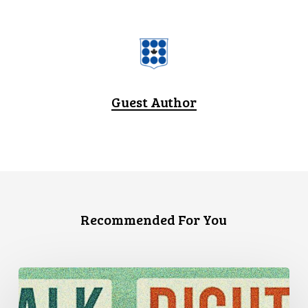
Guest Author
Recommended For You
Trois
témoignages