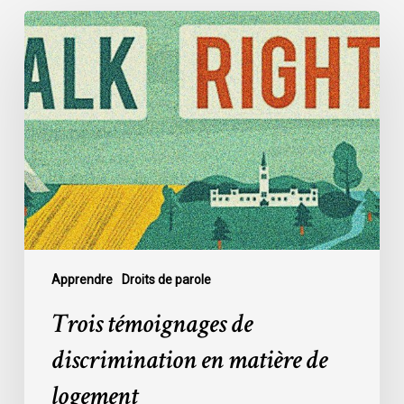
Trois
témoignages
de
discrimination
en
matière
de
logement
Apprendre
Droits de parole
Trois témoignages de
discrimination en matière de
logement