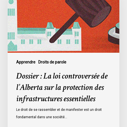
loi
controversée
de
l’Alberta
sur
la
protection
des
infrastructures
Apprendre
Droits de parole
essentielles
Dossier : La loi controversée de
l’Alberta sur la protection des
infrastructures essentielles
Le droit de se rassembler et de manifester est un droit
fondamental dans une société…