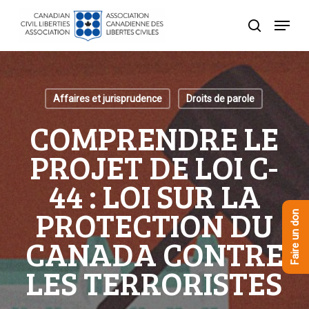
Skip
Menu
to
recherche
Close
main
Menu
content
Affaires et jurisprudence
Droits de parole
COMPRENDRE LE
PROJET DE LOI C-
44 : LOI SUR LA
PROTECTION DU
Faire un don
CANADA CONTRE
LES TERRORISTES