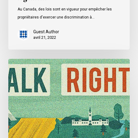
Au Canada, des lois sont en vigueur pour empêcher les
propriétaires d'exercer une discrimination à…
Guest Author
avril 21, 2022
Trois
témoignages
de
discrimination
en
matière
de
logement