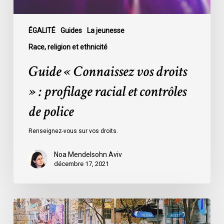
et
contrôles
de
ÉGALITÉ
Guides
La jeunesse
police
Race, religion et ethnicité
Guide « Connaissez vos droits
» : profilage racial et contrôles
de police
Renseignez-vous sur vos droits.
Noa Mendelsohn Aviv
décembre 17, 2021
Guide
«