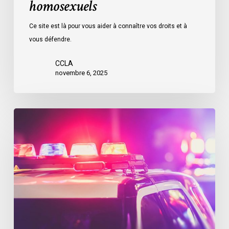
homosexuels
Ce site est là pour vous aider à connaître vos droits et à
vous défendre.
CCLA
novembre 6, 2025
Guide
«
Connaissez
vos
droits
»
:
profilage
racial