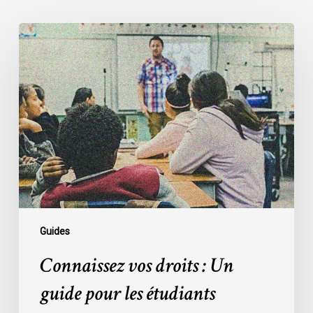
Connaissez
vos
droits
:
Un
guide
pour
les
étudiants
homosexuels
Guides
Connaissez vos droits : Un
guide pour les étudiants