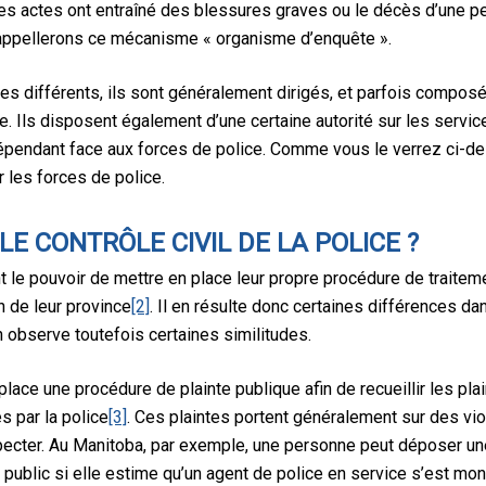
les actes ont entraîné des blessures graves ou le décès d’une pe
us appellerons ce mécanisme « organisme d’enquête ».
s différents, ils sont généralement dirigés, et parfois compos
e. Ils disposent également d’une certaine autorité sur les servic
ndépendant face aux forces de police. Comme vous le verrez ci-
r les forces de police.
 CONTRÔLE CIVIL DE LA POLICE ?
le pouvoir de mettre en place leur propre procédure de traiteme
n de leur province
[2]
. Il en résulte donc certaines différences d
 observe toutefois certaines similitudes.
lace une procédure de plainte publique afin de recueillir les pla
 par la police
[3]
. Ces plaintes portent généralement sur des vi
specter. Au Manitoba, par exemple, une personne peut déposer u
 public si elle estime qu’un agent de police en service s’est mon