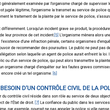
st généralement examinée par l’organisme chargé de superviser l
 est jugée légitime, l’organisme la transmet au service de police q
ent le traitement de la plainte par le service de police, s’assur
différemment. Lorsqu’un incident grave se produit, la procédure
de leur province de cet incident.
[5]
L’organisme mènera alors une 
t à l’existence d’une infraction pénale, certains organismes d’enq
 pouvoir de recommander des poursuites. Le public ne peut pas 
égation selon laquelle un agent de police aurait enfreint la loi. Il 
ic ou d’un service de police, qui peut alors transmettre la plain
 un organisme chargé d’enquêter sur les fautes graves commises 
s encore créé un tel organisme.
[6]
ESOIN D’UN CONTRÔLE CIVIL DE LA POL
du contrôle civil réside dans son rôle au service de deux objecti
ct de l’État de droit.
[7]
La confiance du public dans les services 
rime, par exemple, pourrait ne pas appeler la police si elle pense