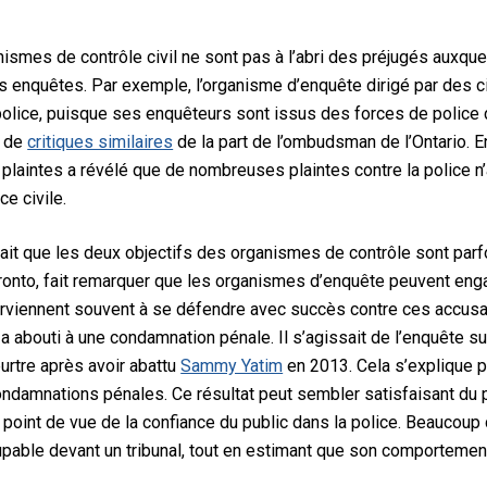
ismes de contrôle civil ne sont pas à l’abri des préjugés auxqu
s enquêtes. Par exemple, l’organisme d’enquête dirigé par des civ
olice, puisque ses enquêteurs sont issus des forces de police d
t de
critiques similaires
de la part de l’ombudsman de l’Ontario. 
plaintes a révélé que de nombreuses plaintes contre la police n’a
e civile.
 fait que les deux objectifs des organismes de contrôle sont parf
Toronto, fait remarquer que les organismes d’enquête peuvent en
arviennent souvent à se défendre avec succès contre ces accusa
 a abouti à une condamnation pénale. Il s’agissait de l’enquête s
rtre après avoir abattu
Sammy Yatim
en 2013. Cela s’explique pa
condamnations pénales. Ce résultat peut sembler satisfaisant du p
u point de vue de la confiance du public dans la police. Beaucoup
upable devant un tribunal, tout en estimant que son comportemen