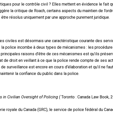
tiques pour le contrôle civil ? Elles mettent en évidence le fai
gère la critique de Roach, certains aspects du maintien de l’ordr
s être résolus uniquement par une approche purement juridique.
ces civiles est désormais une caractéristique courante des serv
de la police incombe à deux types de mécanismes : les procédures
principales raisons d’être de ces mécanismes est qu’ils préserv
tat de droit en veillant à ce que la police rende compte de ses act
 de surveillance est encore en cours d’élaboration et qu’il ne fa
intenir la confiance du public dans la police.
s in Civilian Oversight of Policing (
Toronto : Canada Law Book, 20
ie royale du Canada (GRC), le service de police fédéral du Canad