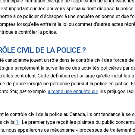
 la principale institution chargée de l’application de la loi. Mais 
i, il est important que les pouvoirs spéciaux dont dispose la police
ttre à ce policier d’échapper à une enquête en bonne et due form
mptes lorsqu’elle enfreint la loi ou commet d’autres actes répréh
ntribue à contrôler la police.
ÔLE CIVIL DE LA POLICE ?
é canadienne jouent un rôle dans le contrôle civil des forces de 
e désigne simplement la surveillance des activités policières par
lles contrôlent. Cette définition est si large qu’elle inclut les 
e de police lorsqu’une personne poursuit la police en justice. El
onto Star, par
exemple,
a mené une enquête sur
les préjugés raci
 le contrôle civil de la police au Canada, ils ont tendance à se 
 civils
[1]
. Le premier type reçoit les plaintes du public concer
icle, nous appellerons ce mécanisme « processus de traitement d