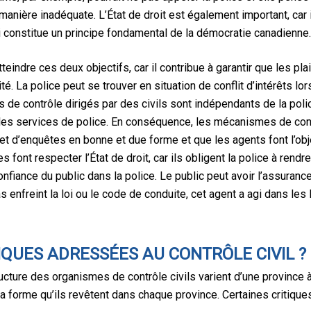
anière inadéquate. L’État de droit est également important, car 
ui constitue un principe fondamental de la démocratie canadienne
tteindre ces deux objectifs, car il contribue à garantir que les pl
ité. La police peut se trouver en situation de conflit d’intérêts 
e contrôle dirigés par des civils sont indépendants de la poli
s les services de police. En conséquence, les mécanismes de cont
jet d’enquêtes en bonne et due forme et que les agents font l’obj
font respecter l’État de droit, car ils obligent la police à rend
fiance du public dans la police. Le public peut avoir l’assuranc
pas enfreint la loi ou le code de conduite, cet agent a agi dans l
IQUES ADRESSÉES AU CONTRÔLE CIVIL ?
cture des organismes de contrôle civils varient d’une province à 
 la forme qu’ils revêtent dans chaque province. Certaines critiq