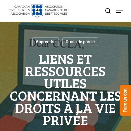
Skip
Menu
to
recherche
Close
main
Menu
content
Apprendre
Droits de parole
LIENS ET
RESSOURCES
UTILES
CONCERNANT LES
Faire un don
DROITS À LA VIE
PRIVÉE