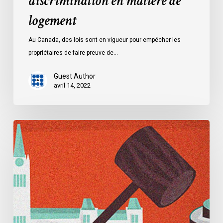
discrimination en matière de
logement
Au Canada, des lois sont en vigueur pour empêcher les
propriétaires de faire preuve de…
Guest Author
avril 14, 2022
Dossier
:
La
loi
controversée
de
l’Alberta
sur