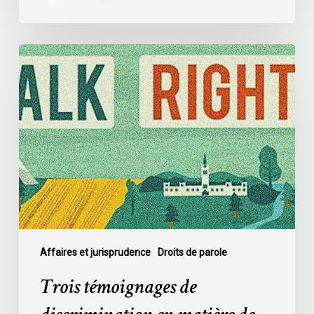
Trois
témoignages
de
discrimination
en
matière
de
logement
Affaires et jurisprudence
Droits de parole
Trois témoignages de