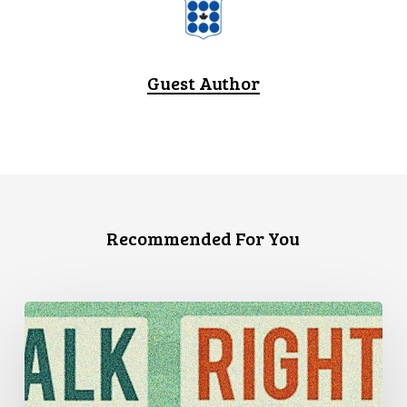
Guest Author
Recommended For You
Trois
témoignages
de
discrimination
en