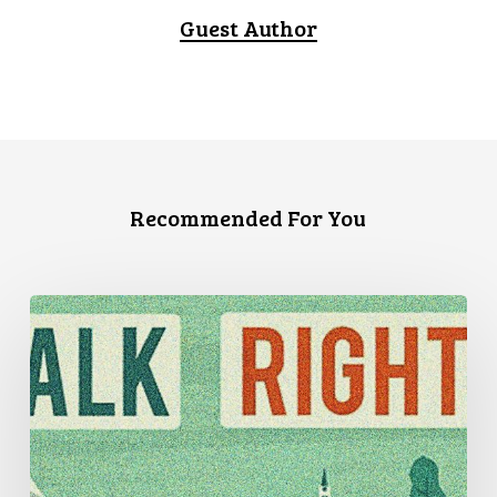
Guest Author
Recommended For You
Trois
témoignages
de
discrimination
en
matière
de