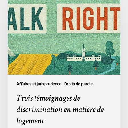
Trois
témoignages
de
discrimination
en
matière
de
logement
Affaires et jurisprudence
Droits de parole
Trois témoignages de
discrimination en matière de
logement