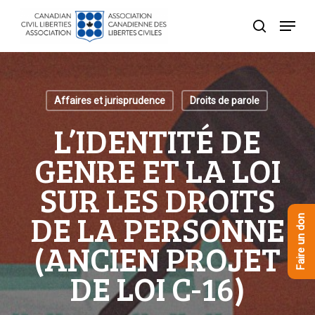
Skip
Menu
to
recherche
Close
main
Menu
content
Affaires et jurisprudence
Droits de parole
L’IDENTITÉ DE
GENRE ET LA LOI
SUR LES DROITS
DE LA PERSONNE
Faire un don
(ANCIEN PROJET
DE LOI C-16)