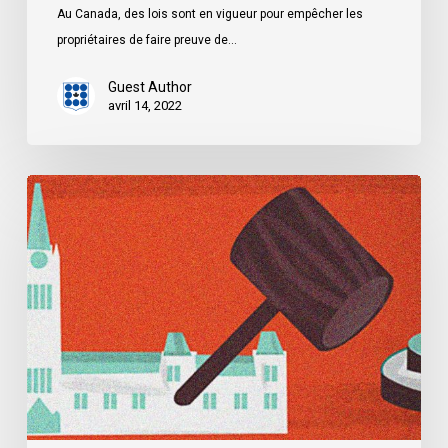
Au Canada, des lois sont en vigueur pour empêcher les
propriétaires de faire preuve de…
Guest Author
avril 14, 2022
Dossier
:
La
loi
controversée
de
l’Alberta
sur
la
protection
des