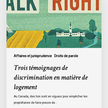
discrimination
en
matière
de
logement
Affaires et jurisprudence
Droits de parole
Trois témoignages de
discrimination en matière de
logement
Au Canada, des lois sont en vigueur pour empêcher les
propriétaires de faire preuve de…