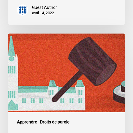
Guest Author
avril 14, 2022
Dossier
:
La
loi
controversée
de
l’Alberta
sur
la
protection
des
infrastructures
Apprendre
Droits de parole
essentielles