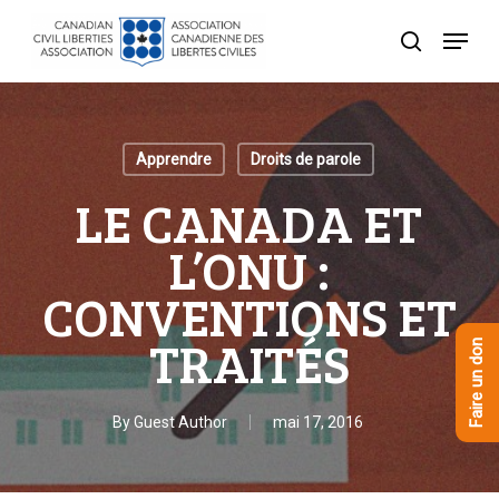
Skip
Menu
to
recherche
Close
main
Menu
content
Apprendre
Droits de parole
LE CANADA ET
L’ONU :
CONVENTIONS ET
TRAITÉS
Faire un don
By
Guest Author
mai 17, 2016