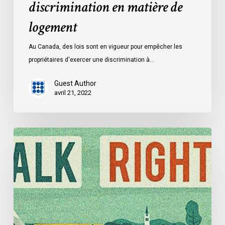
discrimination en matière de
logement
Au Canada, des lois sont en vigueur pour empêcher les
propriétaires d'exercer une discrimination à…
Guest Author
avril 21, 2022
Trois
témoignages
de
discrimination
en
matière
de
logement