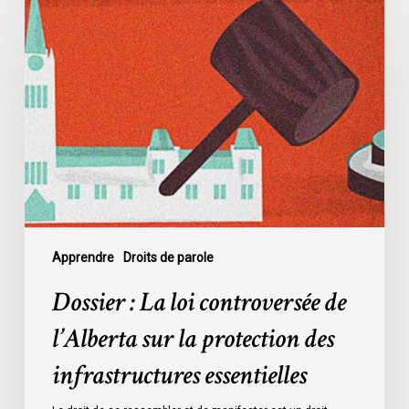
:
La
loi
controversée
de
l’Alberta
sur
la
protection
des
infrastructures
Apprendre
Droits de parole
essentielles
Dossier : La loi controversée de
l’Alberta sur la protection des
infrastructures essentielles