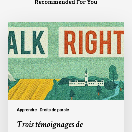
Recommended For You
Trois
témoignages
de
discrimination
en
matière
de
logement
Apprendre
Droits de parole
Trois témoignages de