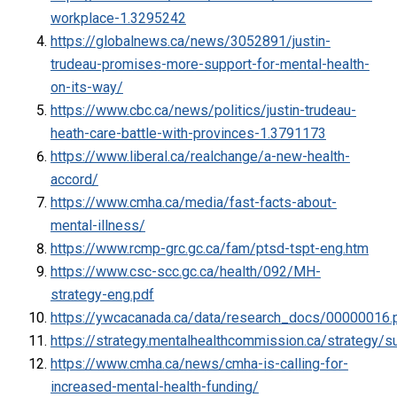
workplace-1.3295242
https://globalnews.ca/news/3052891/justin-
trudeau-promises-more-support-for-mental-health-
on-its-way/
https://www.cbc.ca/news/politics/justin-trudeau-
heath-care-battle-with-provinces-1.3791173
https://www.liberal.ca/realchange/a-new-health-
accord/
https://www.cmha.ca/media/fast-facts-about-
mental-illness/
https://www.rcmp-grc.gc.ca/fam/ptsd-tspt-eng.htm
https://www.csc-scc.gc.ca/health/092/MH-
strategy-eng.pdf
https://ywcacanada.ca/data/research_docs/00000016.
https://strategy.mentalhealthcommission.ca/strategy/
https://www.cmha.ca/news/cmha-is-calling-for-
increased-mental-health-funding/