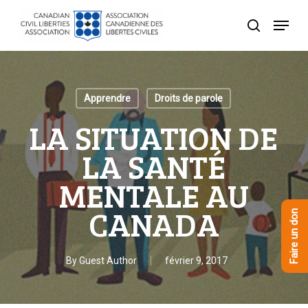
Skip
Menu
to
recherche
Close
main
Menu
content
Apprendre
Droits de parole
LA SITUATION DE
LA SANTÉ
MENTALE AU
CANADA
Faire un don
By
Guest Author
février 9, 2017