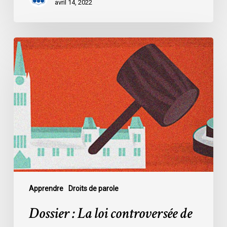
avril 14, 2022
Dossier
:
La
loi
controversée
de
l’Alberta
sur
la
protection
des
infrastructures
Apprendre
Droits de parole
essentielles
Dossier : La loi controversée de