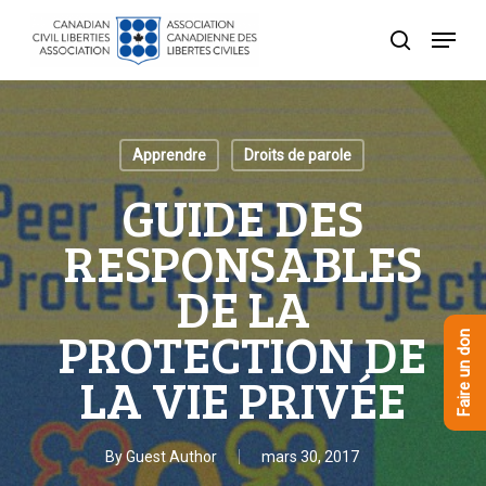
Skip
Menu
to
recherche
Close
main
Menu
content
Apprendre
Droits de parole
GUIDE DES
RESPONSABLES
DE LA
PROTECTION DE
Faire un don
LA VIE PRIVÉE
By
Guest Author
mars 30, 2017