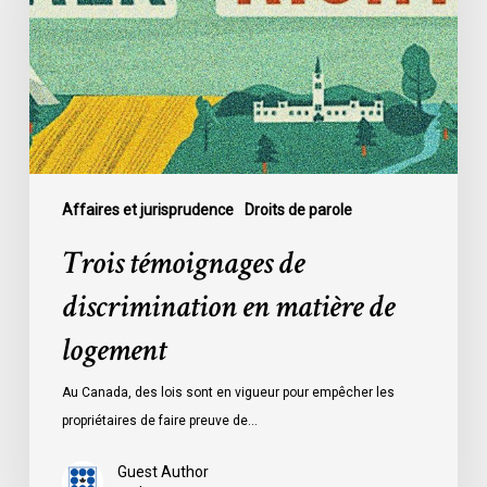
en
matière
de
logement
Affaires et jurisprudence
Droits de parole
Trois témoignages de
discrimination en matière de
logement
Au Canada, des lois sont en vigueur pour empêcher les
propriétaires de faire preuve de…
Guest Author