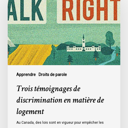
témoignages
de
discrimination
en
matière
de
logement
Apprendre
Droits de parole
Trois témoignages de
discrimination en matière de
logement
Au Canada, des lois sont en vigueur pour empêcher les