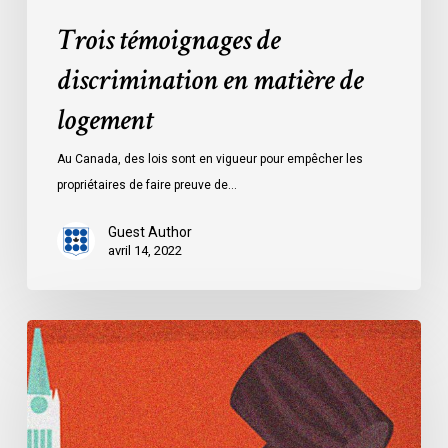
Trois témoignages de
discrimination en matière de
logement
Au Canada, des lois sont en vigueur pour empêcher les
propriétaires de faire preuve de…
Guest Author
avril 14, 2022
Dossier
:
La
loi
controversée