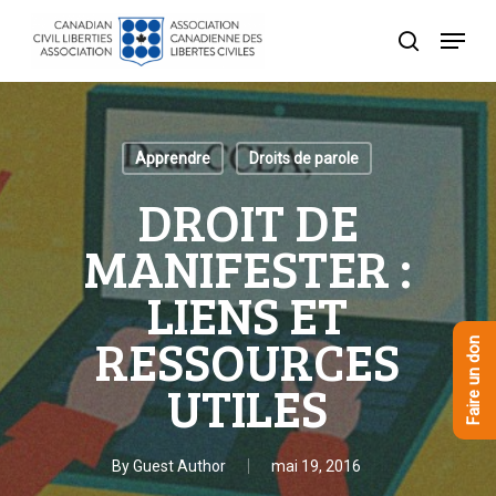
Skip
Menu
to
recherche
Close
main
Menu
content
Apprendre
Droits de parole
DROIT DE
MANIFESTER :
LIENS ET
RESSOURCES
Faire un don
UTILES
By
Guest Author
mai 19, 2016