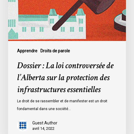
de
l’Alberta
sur
la
protection
des
infrastructures
Apprendre
Droits de parole
essentielles
Dossier : La loi controversée de
l’Alberta sur la protection des
infrastructures essentielles
Le droit de se rassembler et de manifester est un droit
fondamental dans une société…
Guest Author
avril 14, 2022