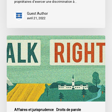
propriétaires d'exercer une discrimination à…
Guest Author
avril 21, 2022
Trois
témoignages
de
discrimination
en
matière
de
logement
Affaires et jurisprudence
Droits de parole