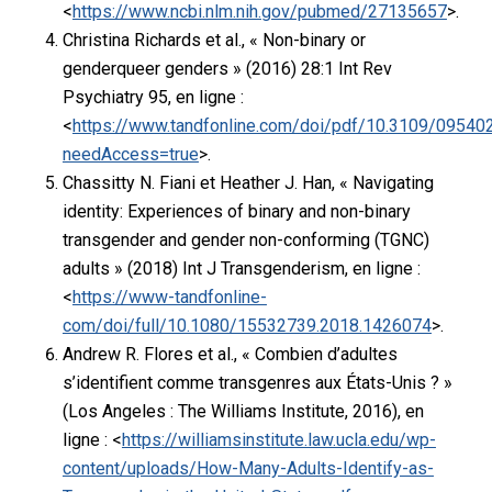
<
https://www.ncbi.nlm.nih.gov/pubmed/27135657
>.
Christina Richards et al., « Non-binary or
genderqueer genders » (2016) 28:1 Int Rev
Psychiatry 95, en ligne :
<
https://www.tandfonline.com/doi/pdf/10.3109/0954
needAccess=true
>.
Chassitty N. Fiani et Heather J. Han, « Navigating
identity: Experiences of binary and non-binary
transgender and gender non-conforming (TGNC)
adults » (2018) Int J Transgenderism, en ligne :
<
https://www-tandfonline-
com/doi/full/10.1080/15532739.2018.1426074
>.
Andrew R. Flores et al., « Combien d’adultes
s’identifient comme transgenres aux États-Unis ? »
(Los Angeles : The Williams Institute, 2016), en
ligne : <
https://williamsinstitute.law.ucla.edu/wp-
content/uploads/How-Many-Adults-Identify-as-