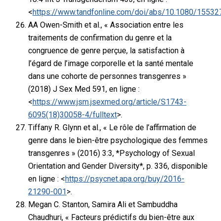
<
https://www.tandfonline.com/doi/abs/10.1080/1553
AA Owen-Smith et al., « Association entre les
traitements de confirmation du genre et la
congruence de genre perçue, la satisfaction à
l’égard de l’image corporelle et la santé mentale
dans une cohorte de personnes transgenres »
(2018) J Sex Med 591, en ligne :
<
https://www.jsm.jsexmed.org/article/S1743-
6095(18)30058-4/fulltext
>.
Tiffany R. Glynn et al., « Le rôle de l’affirmation de
genre dans le bien-être psychologique des femmes
transgenres » (2016) 3:3, *Psychology of Sexual
Orientation and Gender Diversity*, p. 336, disponible
en ligne : <
https://psycnet.apa.org/buy/2016-
21290-001
>.
Megan C. Stanton, Samira Ali et Sambuddha
Chaudhuri, « Facteurs prédictifs du bien-être aux