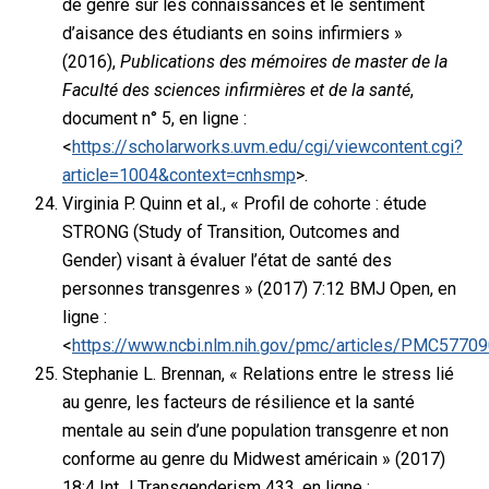
de genre sur les connaissances et le sentiment
d’aisance des étudiants en soins infirmiers »
(2016),
Publications des mémoires de master de la
Faculté des sciences infirmières et de la santé
,
document n° 5, en ligne :
<
https://scholarworks.uvm.edu/cgi/viewcontent.cgi?
article=1004&context=cnhsmp
>.
Virginia P. Quinn et al., « Profil de cohorte : étude
STRONG (Study of Transition, Outcomes and
Gender) visant à évaluer l’état de santé des
personnes transgenres » (2017) 7:12 BMJ Open, en
ligne :
<
https://www.ncbi.nlm.nih.gov/pmc/articles/PMC5770
Stephanie L. Brennan, « Relations entre le stress lié
au genre, les facteurs de résilience et la santé
mentale au sein d’une population transgenre et non
conforme au genre du Midwest américain » (2017)
18:4 Int J Transgenderism 433, en ligne :