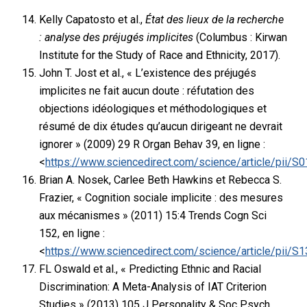
Kelly Capatosto et al.,
État des lieux de la recherche
: analyse des préjugés implicites
(Columbus : Kirwan
Institute for the Study of Race and Ethnicity, 2017).
John T. Jost et al., « L’existence des préjugés
implicites ne fait aucun doute : réfutation des
objections idéologiques et méthodologiques et
résumé de dix études qu’aucun dirigeant ne devrait
ignorer » (2009) 29 R Organ Behav 39, en ligne :
<
https://www.sciencedirect.com/science/article/pii
Brian A. Nosek, Carlee Beth Hawkins et Rebecca S.
Frazier, « Cognition sociale implicite : des mesures
aux mécanismes » (2011) 15:4 Trends Cogn Sci
152, en ligne :
<
https://www.sciencedirect.com/science/article/pii
FL Oswald et al., « Predicting Ethnic and Racial
Discrimination: A Meta-Analysis of IAT Criterion
Studies » (2013) 105 J Personality & Soc Psych