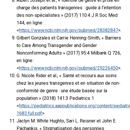
Albert Joseph et al., « Identité de genre et prise en
charge des patients transgenres : guide à l’intention
des non-spécialistes » (2017) 110:4 J R Soc Med
144, en ligne :
<
https://www.ncbi.nlm.nih.gov/pubmed/28382847
>.
Gilbert Gonzales et Carrie Henning-Smith, « Barriers
to Care Among Transgender and Gender
Nonconforming Adults » (2017) 95:4 Milbank Q 726,
en ligne :
<
https://www.ncbi.nlm.nih.gov/pubmed/29226450
>.
G. Nicole Rider et al., « Santé et recours aux soins
chez les jeunes transgenres et en situation de non-
conformité de genre : une étude basée sur la
population » (2018) 141:3 Pediatrics 1
<
https://pediatrics.aappublications.org/content/pedia
1683.full.pdf
>.
Jaclyn M. White Hughto, Sari L. Reisner et John E.
Pachankis, « Stigmatisation des personnes