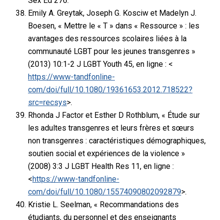
Sex Ed 276.
Emily A. Greytak, Joseph G. Kosciw et Madelyn J.
Boesen, « Mettre le « T » dans « Ressource » : les
avantages des ressources scolaires liées à la
communauté LGBT pour les jeunes transgenres »
(2013) 10:1-2 J LGBT Youth 45, en ligne : <
https://www-tandfonline-
com/doi/full/10.1080/19361653.2012.718522?
src=recsys
>.
Rhonda J Factor et Esther D Rothblum, « Étude sur
les adultes transgenres et leurs frères et sœurs
non transgenres : caractéristiques démographiques,
soutien social et expériences de la violence »
(2008) 3:3 J LGBT Health Res 11, en ligne :
<
https://www-tandfonline-
com/doi/full/10.1080/15574090802092879
>.
Kristie L. Seelman, « Recommandations des
étudiants, du personnel et des enseignants