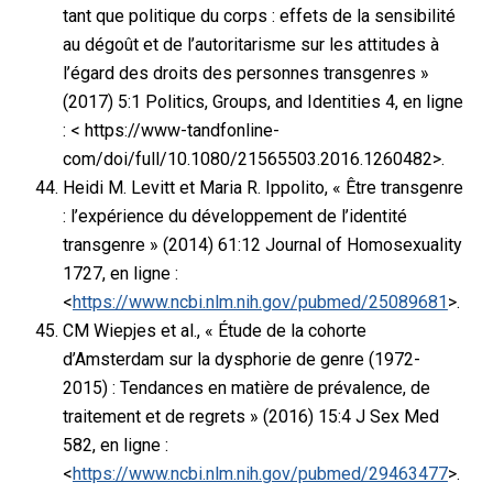
tant que politique du corps : effets de la sensibilité
au dégoût et de l’autoritarisme sur les attitudes à
l’égard des droits des personnes transgenres »
(2017) 5:1 Politics, Groups, and Identities 4, en ligne
: < https://www-tandfonline-
com/doi/full/10.1080/21565503.2016.1260482>.
Heidi M. Levitt et Maria R. Ippolito, « Être transgenre
: l’expérience du développement de l’identité
transgenre » (2014) 61:12 Journal of Homosexuality
1727, en ligne :
<
https://www.ncbi.nlm.nih.gov/pubmed/25089681
>.
CM Wiepjes et al., « Étude de la cohorte
d’Amsterdam sur la dysphorie de genre (1972-
2015) : Tendances en matière de prévalence, de
traitement et de regrets » (2016) 15:4 J Sex Med
582, en ligne :
<
https://www.ncbi.nlm.nih.gov/pubmed/29463477
>.