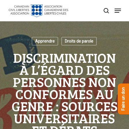
Skip
Menu
to
recherche
Close
main
Menu
content
Apprendre
Droits de parole
DISCRIMINATION
À L’ÉGARD DES
PERSONNES NON
CONFORMES AU
Faire un don
GENRE : SOURCES
UNIVERSITAIRES