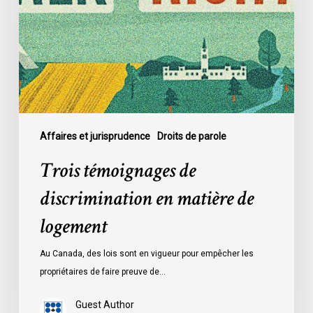
en
matière
de
logement
Affaires et jurisprudence
Droits de parole
Trois témoignages de
discrimination en matière de
logement
Au Canada, des lois sont en vigueur pour empêcher les
propriétaires de faire preuve de…
Guest Author