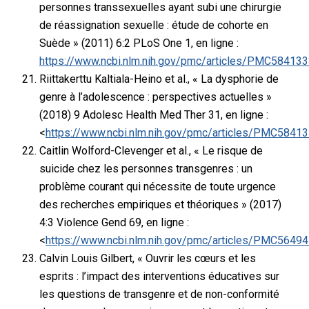
personnes transsexuelles ayant subi une chirurgie
de réassignation sexuelle : étude de cohorte en
Suède » (2011) 6:2 PLoS One 1, en ligne :
https://www.ncbi.nlm.nih.gov/pmc/articles/PMC584133
Riittakerttu Kaltiala-Heino et al., « La dysphorie de
genre à l’adolescence : perspectives actuelles »
(2018) 9 Adolesc Health Med Ther 31, en ligne :
<
https://www.ncbi.nlm.nih.gov/pmc/articles/PMC5841
Caitlin Wolford-Clevenger et al., « Le risque de
suicide chez les personnes transgenres : un
problème courant qui nécessite de toute urgence
des recherches empiriques et théoriques » (2017)
4:3 Violence Gend 69, en ligne :
<
https://www.ncbi.nlm.nih.gov/pmc/articles/PMC5649
Calvin Louis Gilbert, « Ouvrir les cœurs et les
esprits : l’impact des interventions éducatives sur
les questions de transgenre et de non-conformité