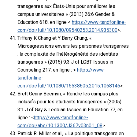
transgenres aux États-Unis pour améliorer les
campus universitaires » (2013) 26:6 Gender &
Education 618, en ligne <
https://www-tandfonline-
com/doi/full/10.1080/09540253.2014.935300
>.
Tiffany K Chang et Y Barry Chung, «
Microagressions envers les personnes transgenres
: la complexité de l’hétérogénéité des identités
transgenres » (2015) 9:3 J of LGBT Issues in
Counseling 217, en ligne : <
https://www-
tandfonline-
com/doi/full/10.1080/15538605.2015.1068146
>.
Brett Genny Beemyn, « Rendre les campus plus
inclusifs pour les étudiants transgenres » (2005)
3:1 J of Gay & Lesbian Issues in Education 77, en
ligne : <
https://www-tandfonline-
com/doi/abs/10.1300/J367v03n01_08
>.
Patrick R. Miller et al., « La politique transgenre en