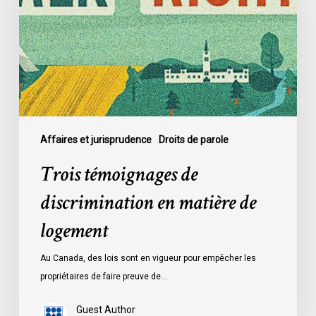
en
matière
de
logement
Affaires et jurisprudence
Droits de parole
Trois témoignages de
discrimination en matière de
logement
Au Canada, des lois sont en vigueur pour empêcher les
propriétaires de faire preuve de…
Guest Author