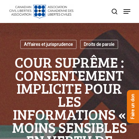
Skip
Menu
to
recherche
Close
main
Menu
content
Affaires et jurisprudence
Droits de parole
COUR SUPRÊME :
CONSENTEMENT
IMPLICITE POUR
LES
Faire un don
INFORMATIONS «
MOINS SENSIBLES