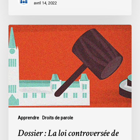
avril 14, 2022
Dossier
:
La
loi
controversée
de
l’Alberta
sur
la
protection
des
infrastructures
Apprendre
Droits de parole
essentielles
Dossier : La loi controversée de