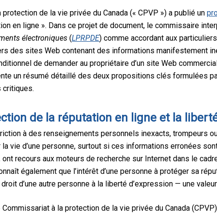
a protection de la vie privée du Canada (« CPVP ») a publié un
pr
tion en ligne ». Dans ce projet de document, le commissaire inte
ments électroniques
(
LPRPDE
) comme accordant aux particulier
 vers des sites Web contenant des informations manifestement i
conditionnel de demander au propriétaire d’un site Web commerci
sente un résumé détaillé des deux propositions clés formulées 
critiques.
tection de la réputation en ligne et la liber
triction à des renseignements personnels inexacts, trompeurs ou
la vie d’une personne, surtout si ces informations erronées son
nt recours aux moteurs de recherche sur Internet dans le cadr
onnaît également que l’intérêt d’une personne à protéger sa réput
droit d’une autre personne à la liberté d’expression — une valeur
 Commissariat à la protection de la vie privée du Canada (CPVP)