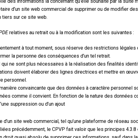
ie des informations la concernant qu’elle souhaite par la suite m
taire d’un site web commercial de supprimer ou de modifier des
 tiers sur ce site web.
RPDE
relatives au retrait ou à la modification sont les suivantes :
entement à tout moment, sous réserve des restrictions légales o
former la personne des conséquences d’un tel retrait.
ui ne sont plus nécessaires à la réalisation des finalités identi
ions doivent élaborer des lignes directrices et mettre en œuvr
re personnel.
anière convaincante que des données à caractère personnel so
onnées comme il convient. En fonction de la nature des données c
d’une suppression ou d’un ajout
rice d’un site web commercial, tel qu’une plateforme de réseau so
liées précédemment, le CPVP fait valoir que les principes 4.3.8 e
 droit quasi absolu de supprimer ces informations, sauf dans l