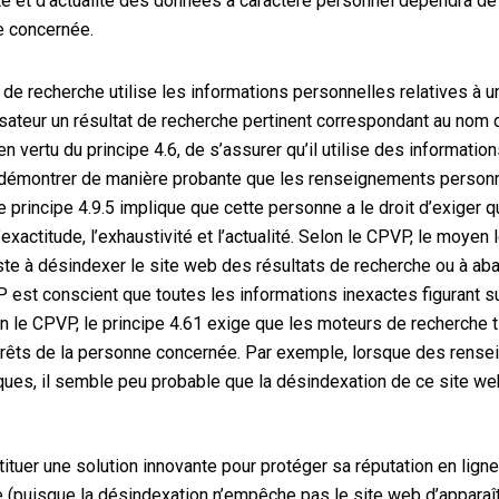
é et d’actualité des données à caractère personnel dépendra de l’u
e concernée.
de recherche utilise les informations personnelles relatives à u
utilisateur un résultat de recherche pertinent correspondant au nom
vertu du principe 4.6, de s’assurer qu’il utilise des information
démontrer de manière probante que les renseignements personne
e principe 4.9.5 implique que cette personne a le droit d’exiger 
l’exactitude, l’exhaustivité et l’actualité. Selon le CPVP, le moye
iste à désindexer le site web des résultats de recherche ou à a
P est conscient que toutes les informations inexactes figurant su
 le CPVP, le principe 4.61 exige que les moteurs de recherche ti
rêts de la personne concernée. Par exemple, lorsque des rensei
iques, il semble peu probable que la désindexation de ce site we
tuer une solution innovante pour protéger sa réputation en ligne 
(puisque la désindexation n’empêche pas le site web d’apparaît