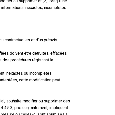
odifier ou supprimer et (2) lorsqu’une
 informations inexactes, incomplètes
u contractuelles et d’un préavis
fiées doivent être détruites, effacées
e des procédures régissant la
nt inexactes ou incomplètes,
ontestées, cette modification peut
cial, souhaite modifier ou supprimer des
t 4.5.3, pris conjointement, impliquent
a mesure où celles-ci sont soumises à