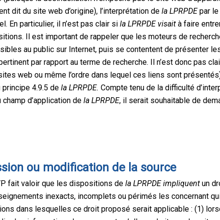
 dit du site web d’origine), l’interprétation de
la LPRPDE
par l
En particulier, il n’est pas clair si
la LPRPDE visait
à faire entr
sitions. Il est important de rappeler que les moteurs de recher
les au public sur Internet, puis se contentent de présenter les
pertinent par rapport au terme de recherche. Il n’est donc pas cla
 sites web ou même l’ordre dans lequel ces liens sont présentés)
u principe 4.9.5 de
la LPRPDE.
Compte tenu de la difficulté d’inte
u champ d’application de
la LPRPDE
, il serait souhaitable de de
ssion ou modification de la source
VP fait valoir que les dispositions de
la LPRPDE impliquent
un dr
seignements inexacts, incomplets ou périmés les concernant qui
s dans lesquelles ce droit proposé serait applicable : (1) lorsqu