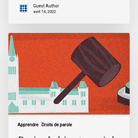
Guest Author
avril 14, 2022
Dossier
:
La
loi
controversée
de
l’Alberta
sur
la
protection
des
infrastructures
Apprendre
Droits de parole
essentielles