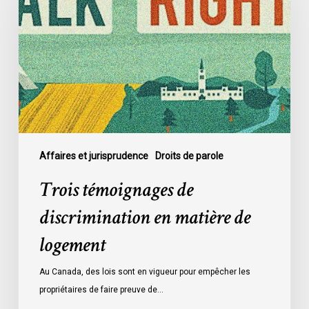
discrimination
en
matière
de
logement
Affaires et jurisprudence
Droits de parole
Trois témoignages de
discrimination en matière de
logement
Au Canada, des lois sont en vigueur pour empêcher les
propriétaires de faire preuve de…