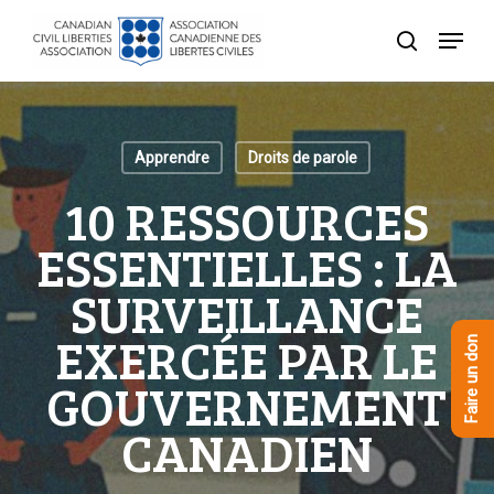
Skip
Menu
to
recherche
Close
main
Menu
content
Apprendre
Droits de parole
10 RESSOURCES
ESSENTIELLES : LA
SURVEILLANCE
EXERCÉE PAR LE
Faire un don
GOUVERNEMENT
CANADIEN