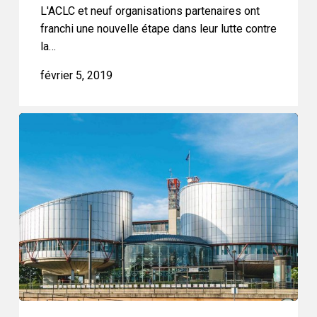
matière
L'ACLC et neuf organisations partenaires ont
de
franchi une nouvelle étape dans leur lutte contre
la…
droits
de
février 5, 2019
l’homme
L’affaire
INCLO
relative
à
la
surveillance
de
masse
se
poursuit