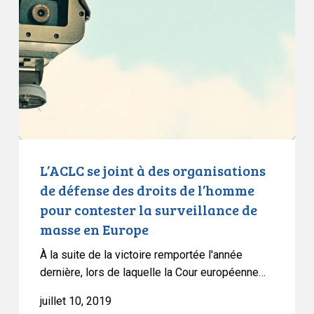
à
des
organisations
de
défense
des
droits
de
l’homme
L’ACLC se joint à des organisations
pour
de défense des droits de l’homme
contester
pour contester la surveillance de
la
masse en Europe
surveillance
de
À la suite de la victoire remportée l'année
masse
dernière, lors de laquelle la Cour européenne…
en
juillet 10, 2019
Europe