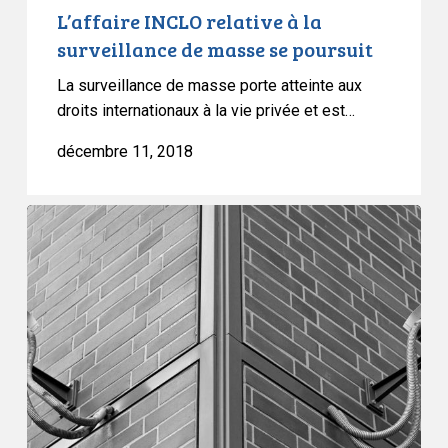
L’affaire INCLO relative à la
surveillance de masse se poursuit
La surveillance de masse porte atteinte aux
droits internationaux à la vie privée et est…
décembre 11, 2018
L’ACLC,
l’INCLO
et
d’autres
organisations
saluent
cette
victoire
historique