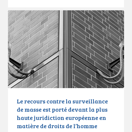
Le
recours
contre
la
surveillance
de
masse
est
porté
devant
la
plus
Le recours contre la surveillance
haute
de masse est porté devant la plus
juridiction
haute juridiction européenne en
européenne
matière de droits de l’homme
en