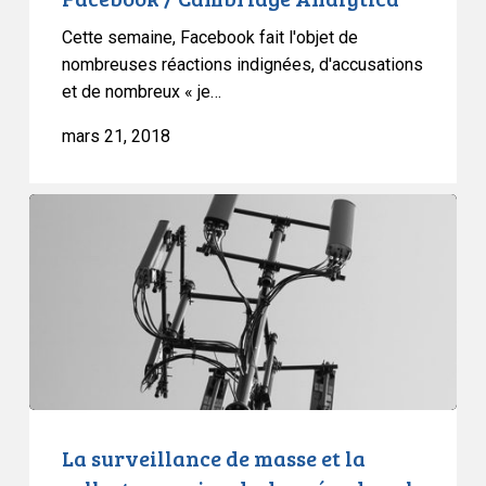
Cette semaine, Facebook fait l'objet de
nombreuses réactions indignées, d'accusations
et de nombreux « je…
mars 21, 2018
La
surveillance
de
masse
et
la
collecte
massive
de
La surveillance de masse et la
données