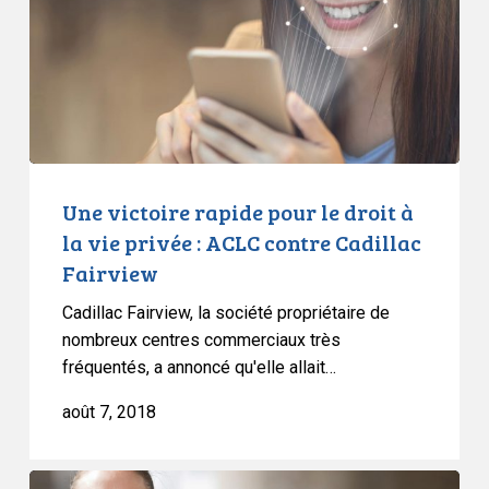
le
droit
à
la
vie
privée
:
ACLC
Une victoire rapide pour le droit à
contre
la vie privée : ACLC contre Cadillac
Cadillac
Fairview
Fairview
Cadillac Fairview, la société propriétaire de
nombreux centres commerciaux très
fréquentés, a annoncé qu'elle allait…
août 7, 2018
L’ACLC