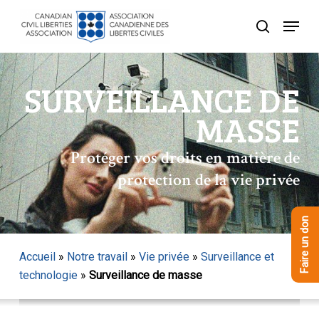
Skip
Menu
to
recherche
Close
main
Menu
content
SURVEILLANCE DE
MASSE
Protéger vos droits en matière de
protection de la vie privée
Faire un don
Accueil
»
Notre travail
»
Vie privée
»
Surveillance et
technologie
»
Surveillance de masse