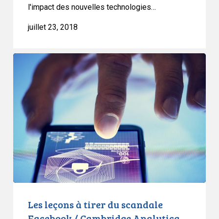
l'impact des nouvelles technologies…
juillet 23, 2018
Les
leçons
à
tirer
du
scandale
Facebook
/
Cambridge
Analytica
Les leçons à tirer du scandale
Facebook / Cambridge Analytica