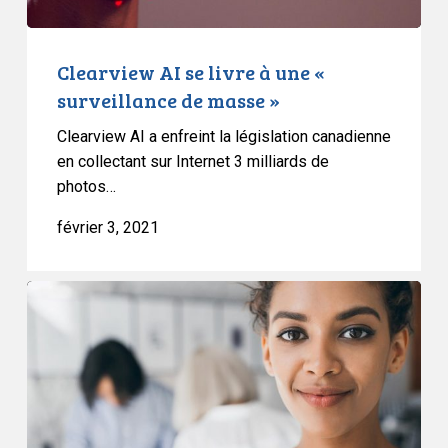
masse
»
Clearview AI se livre à une «
surveillance de masse »
Clearview AI a enfreint la législation canadienne
en collectant sur Internet 3 milliards de
photos…
février 3, 2021
Un
projet
pilote
de
reconnaissance
faciale