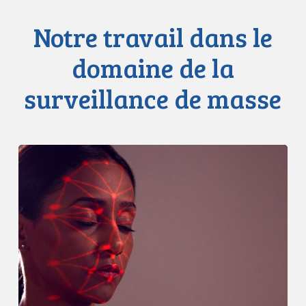
Notre travail dans le
domaine de la
surveillance de masse
Clearview
AI
se
livre
à
une
«
surveillance
de