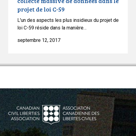
collecte massive de données dans le
dans
projet de loi C-59
le
projet
L'un des aspects les plus insidieux du projet de
de
loi C-59 réside dans la manière…
loi
C-
septembre 12, 2017
59