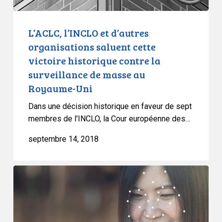
contre
la
surveillance
L’ACLC, l’INCLO et d’autres
de
organisations saluent cette
masse
victoire historique contre la
au
surveillance de masse au
Royaume-
Royaume-Uni
Uni
Dans une décision historique en faveur de sept
membres de l'INCLO, la Cour européenne des…
septembre 14, 2018
Une
victoire
rapide
pour