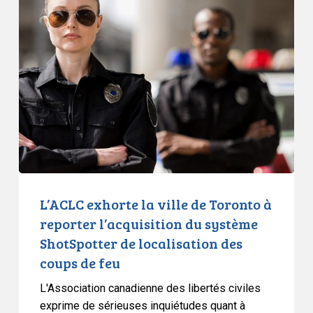
exhorte
la
ville
de
Toronto
à
reporter
l’acquisition
du
système
ShotSpotter
L’ACLC exhorte la ville de Toronto à
de
reporter l’acquisition du système
localisation
ShotSpotter de localisation des
des
coups de feu
coups
de
L'Association canadienne des libertés civiles
feu
exprime de sérieuses inquiétudes quant à