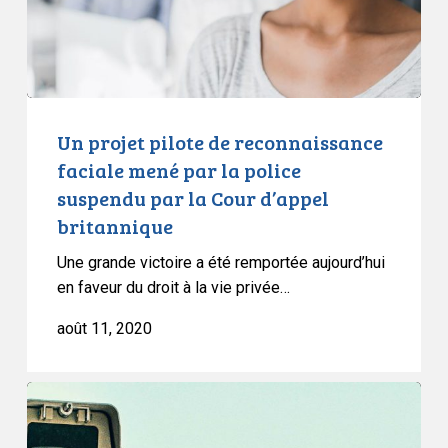
mené
par
la
police
suspendu
par
Un projet pilote de reconnaissance
la
faciale mené par la police
Cour
suspendu par la Cour d’appel
d’appel
britannique
britannique
Une grande victoire a été remportée aujourd’hui
en faveur du droit à la vie privée…
août 11, 2020
L’ACLC
se
joint