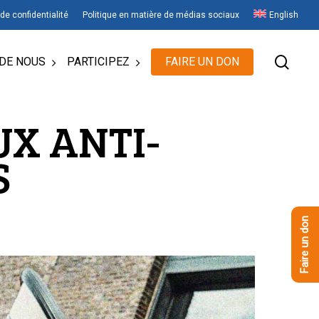
 de confidentialité
Politique en matière de médias sociaux
English
rech
DE NOUS
PARTICIPEZ
FAIRE UN DON
X ANTI-
S
Faire un don