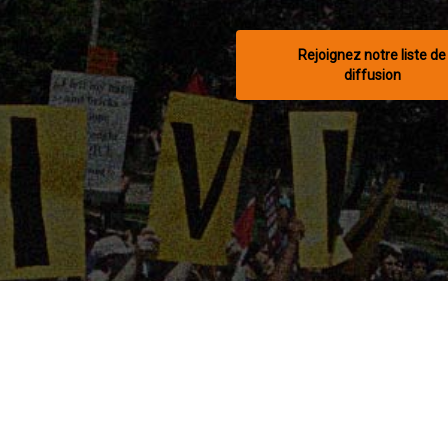
Rejoignez notre liste de
diffusion
méro d’enregistrement d’organisme de bienfaisance : 754802288 RR0
© 2026 CCLA.
twitter
facebook
youtube
instagram