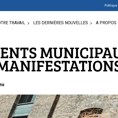
Politique
TRE TRAVAIL
LES DERNIÈRES NOUVELLES
A PROPOS 
ENTS MUNICIPAU
MANIFESTATION
ons
 Échap pour fermer