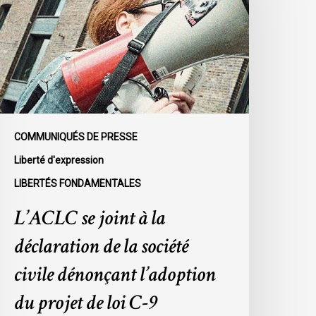
a
éclaration
e
a
ociété
ivile
énonçant
COMMUNIQUÉS DE PRESSE
’adoption
Liberté d'expression
u
LIBERTÉS FONDAMENTALES
rojet
e
L’ACLC se joint à la
oi
déclaration de la société
-
civile dénonçant l’adoption
du projet de loi C-9