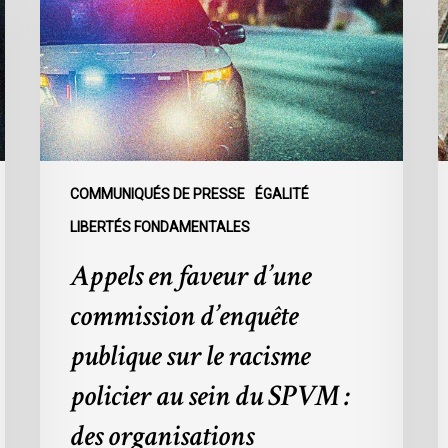
d’une
à
commission
l
d’enquête
d
publique
d
sur
l
le
s
racisme
c
policier
d
COMMUNIQUÉS DE PRESSE
ÉGALITÉ
au
l
LIBERTÉS FONDAMENTALES
sein
d
Appels en faveur d’une
du
p
SPVM
d
commission d’enquête
:
l
des
C
publique sur le racisme
organisations
9
policier au sein du SPVM :
demandent
des
des organisations