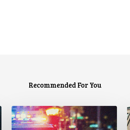
Recommended For You
Appels
L
en
s
faveur
j