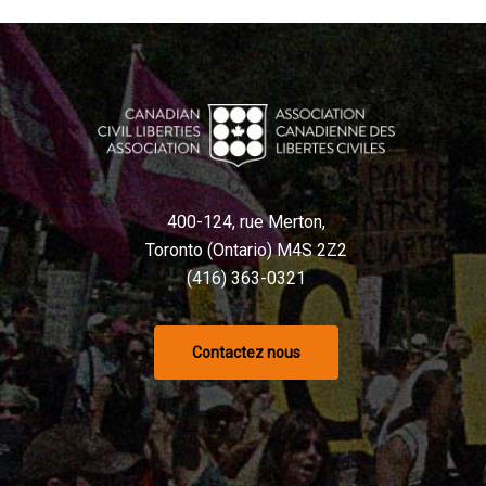
400-124, rue Merton,
Toronto (Ontario) M4S 2Z2
(416) 363-0321
Contactez nous