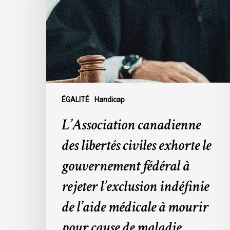
libertés
civiles
exhorte
le
gouvernement
fédéral
à
rejeter
ÉGALITÉ
Handicap
l’exclusion
L’Association canadienne
indéfinie
de
des libertés civiles exhorte le
l’aide
gouvernement fédéral à
médicale
à
rejeter l’exclusion indéfinie
mourir
de l’aide médicale à mourir
pour
cause
pour cause de maladie