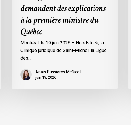
explications
demandent des explications
à
la
à la première ministre du
première
Québec
ministre
du
Montréal, le 19 juin 2026 – Hoodstock, la
Québec
Clinique juridique de Saint-Michel, la Ligue
des…
Anaïs Bussières McNicoll
juin 19, 2026