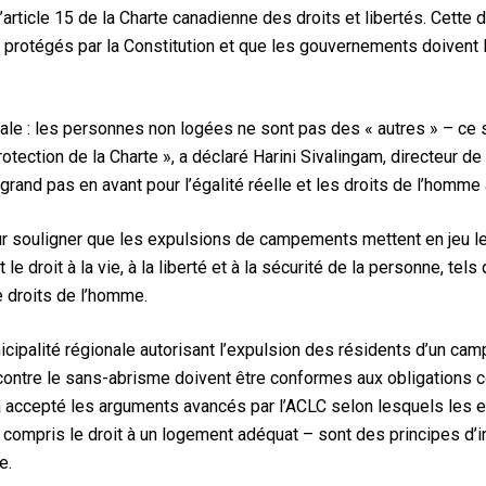
’article 15 de la Charte canadienne des droits et libertés. Cett
 protégés par la Constitution et que les gouvernements doivent le
tale : les personnes non logées ne sont pas des « autres » – c
otection de la Charte », a déclaré Harini Sivalingam, directeur de
n grand pas en avant pour l’égalité réelle et les droits de l’homme
our souligner que les expulsions de campements mettent en jeu l
t le droit à la vie, à la liberté et à la sécurité de la personne, tel
e droits de l’homme.
nicipalité régionale autorisant l’expulsion des résidents d’un c
contre le sans-abrisme doivent être conformes aux obligations co
 a accepté les arguments avancés par l’ACLC selon lesquels les
 compris le droit à un logement adéquat – sont des principes d’in
e.