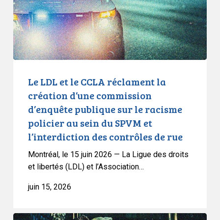
la
création
d’une
commission
d’enquête
publique
Le LDL et le CCLA réclament la
sur
création d’une commission
le
d’enquête publique sur le racisme
racisme
policier au sein du SPVM et
policier
l’interdiction des contrôles de rue
au
sein
Montréal, le 15 juin 2026 — La Ligue des droits
du
et libertés (LDL) et l’Association…
SPVM
juin 15, 2026
et
l’interdiction
des
Tribune