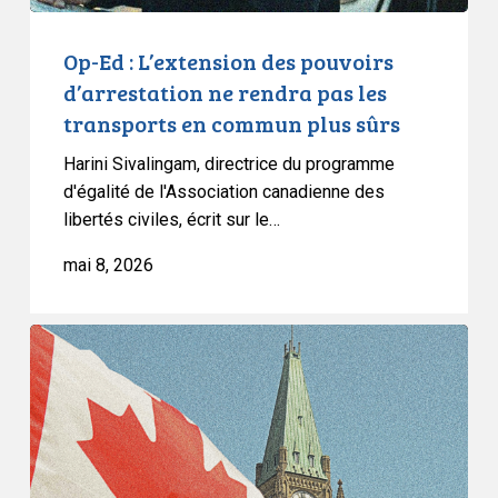
les
transports
Op-Ed : L’extension des pouvoirs
en
d’arrestation ne rendra pas les
commun
transports en commun plus sûrs
plus
Harini Sivalingam, directrice du programme
sûrs
d'égalité de l'Association canadienne des
libertés civiles, écrit sur le…
mai 8, 2026
L’ACLC
félicite
la
juge
Louise
Arbour