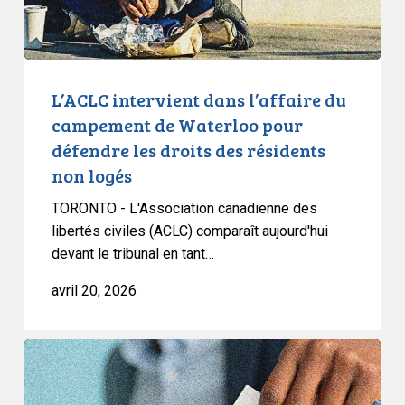
pour
défendre
les
droits
L’ACLC intervient dans l’affaire du
des
campement de Waterloo pour
résidents
défendre les droits des résidents
non
non logés
logés
TORONTO - L'Association canadienne des
libertés civiles (ACLC) comparaît aujourd'hui
devant le tribunal en tant…
avril 20, 2026
L’ACLC
tire
la