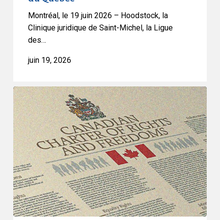
organisations
demandent
Montréal, le 19 juin 2026 – Hoodstock, la
des
Clinique juridique de Saint-Michel, la Ligue
explications
des…
à
juin 19, 2026
la
première
ministre
Dans
du
une
Québec
contribution
adressée
au
Parlement,
l’ACLC
plaide
en
faveur
d’un