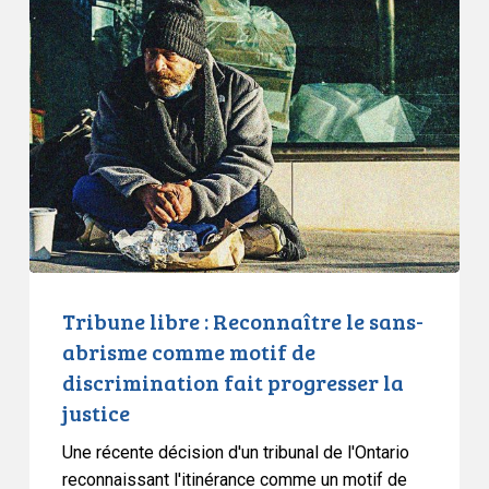
contrôles
libre
de
:
rue
Reconnaître
le
sans-
abrisme
comme
motif
de
discrimination
fait
Tribune libre : Reconnaître le sans-
progresser
abrisme comme motif de
la
discrimination fait progresser la
justice
justice
Une récente décision d'un tribunal de l'Ontario
reconnaissant l'itinérance comme un motif de