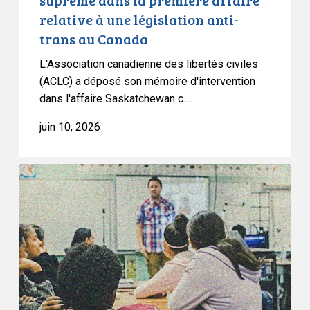
suprême dans la première affaire
législation
relative à une législation anti-
anti-
trans au Canada
trans
au
L'Association canadienne des libertés civiles
Canada
(ACLC) a déposé son mémoire d'intervention
dans l'affaire Saskatchewan c.…
juin 10, 2026
L’ACLC
intervient
dans
l’affaire
UBC
pour
défendre
les