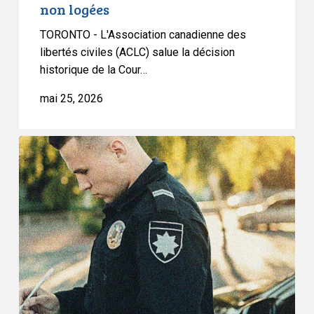
non logées
droits
des
TORONTO - L'Association canadienne des
personnes
libertés civiles (ACLC) salue la décision
historique de la Cour…
non
logées
mai 25, 2026
Op-
Ed
:
L’extension
des
pouvoirs
d’arrestation
ne
rendra
pas