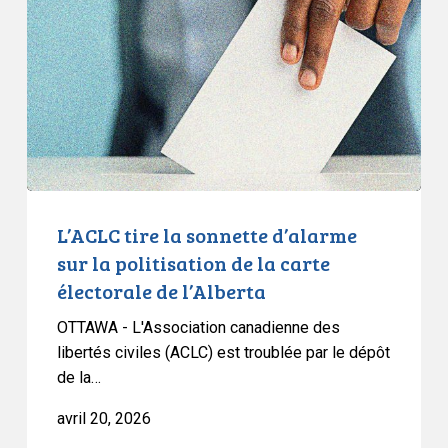
sonnette
d’alarme
sur
la
politisation
de
la
carte
électorale
L’ACLC tire la sonnette d’alarme
de
sur la politisation de la carte
l’Alberta
électorale de l’Alberta
OTTAWA - L'Association canadienne des
libertés civiles (ACLC) est troublée par le dépôt
de la…
avril 20, 2026