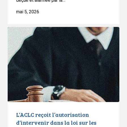
déçue et alarmée par la…
mai 5, 2026
L’ACLC
reçoit
l’autorisation
d’intervenir
dans
la
loi
sur
les
pronoms
et
la
L’ACLC reçoit l’autorisation
clause
d’intervenir dans la loi sur les
dérogatoire