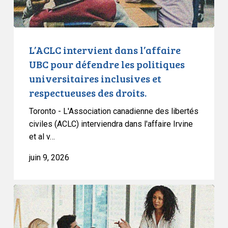
politiques
universitaires
inclusives
et
L’ACLC intervient dans l’affaire
respectueuses
UBC pour défendre les politiques
des
universitaires inclusives et
droits.
respectueuses des droits.
Toronto - L'Association canadienne des libertés
civiles (ACLC) interviendra dans l'affaire Irvine
et al v…
juin 9, 2026
L’ACLC
soutient
les