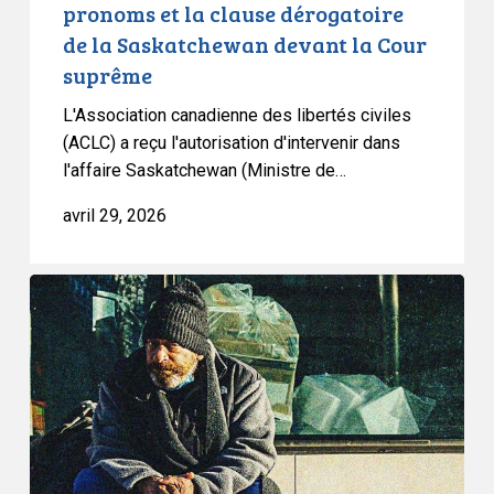
pronoms et la clause dérogatoire
de
de la Saskatchewan devant la Cour
la
suprême
Saskatchewan
devant
L'Association canadienne des libertés civiles
la
(ACLC) a reçu l'autorisation d'intervenir dans
Cour
l'affaire Saskatchewan (Ministre de…
suprême
avril 29, 2026
L’ACLC
intervient
dans
l’affaire
du
campement
de
Waterloo