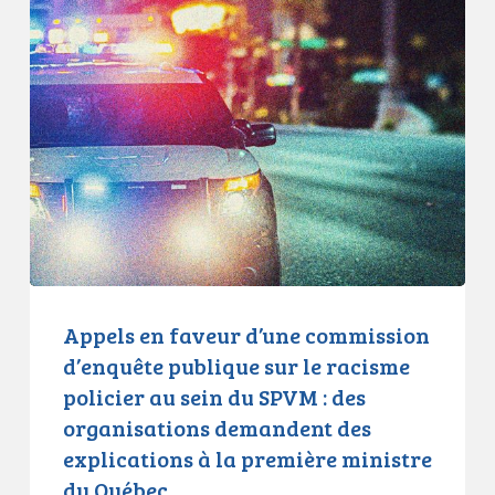
Appels
en
faveur
d’une
commission
d’enquête
publique
sur
le
racisme
policier
au
Appels en faveur d’une commission
sein
d’enquête publique sur le racisme
du
policier au sein du SPVM : des
SPVM
organisations demandent des
:
explications à la première ministre
des
du Québec