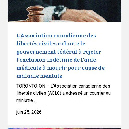
gouvernement
fédéral
à
rejeter
l’exclusion
L’Association canadienne des
indéfinie
libertés civiles exhorte le
de
gouvernement fédéral à rejeter
l’aide
l’exclusion indéfinie de l’aide
médicale
médicale à mourir pour cause de
à
maladie mentale
mourir
pour
TORONTO, ON – L’Association canadienne des
cause
libertés civiles (ACLC) a adressé un courrier au
de
ministre…
maladie
juin 25, 2026
mentale