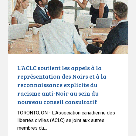
appels
à
la
représentation
des
Noirs
et
à
la
L’ACLC soutient les appels à la
reconnaissance
représentation des Noirs et à la
explicite
reconnaissance explicite du
du
racisme anti-Noir au sein du
racisme
nouveau conseil consultatif
anti-
Noir
TORONTO, ON - L'Association canadienne des
au
libertés civiles (ACLC) se joint aux autres
sein
membres du…
du