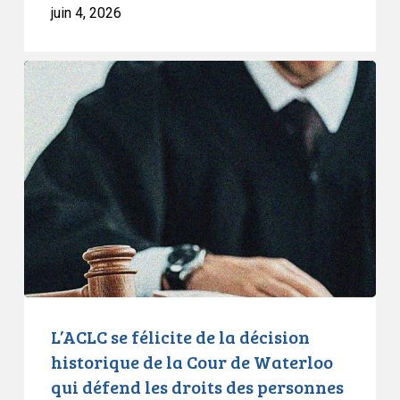
juin 4, 2026
nouveau
conseil
consultatif
L’ACLC
se
félicite
de
la
décision
historique
de
la
Cour
de
Waterloo
L’ACLC se félicite de la décision
qui
historique de la Cour de Waterloo
défend
qui défend les droits des personnes
les