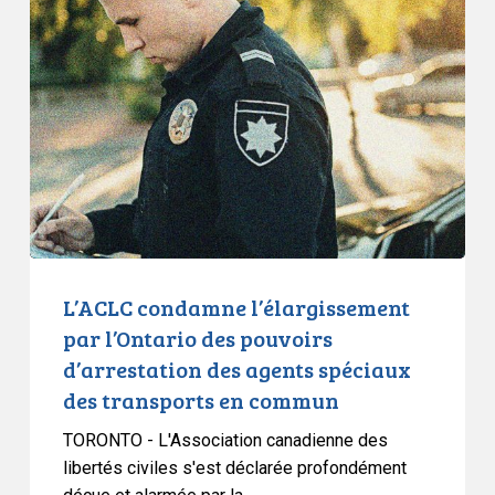
condamne
l’élargissement
par
l’Ontario
des
pouvoirs
d’arrestation
des
agents
spéciaux
des
L’ACLC condamne l’élargissement
transports
par l’Ontario des pouvoirs
en
d’arrestation des agents spéciaux
commun
des transports en commun
TORONTO - L'Association canadienne des
libertés civiles s'est déclarée profondément