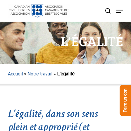
Skip
Menu
to
recherche
Close
main
Menu
content
L'ÉGALITÉ
Accueil
»
Notre travail
»
L’égalité
Faire un don
L'égalité, dans son sens
plein et approprié (et