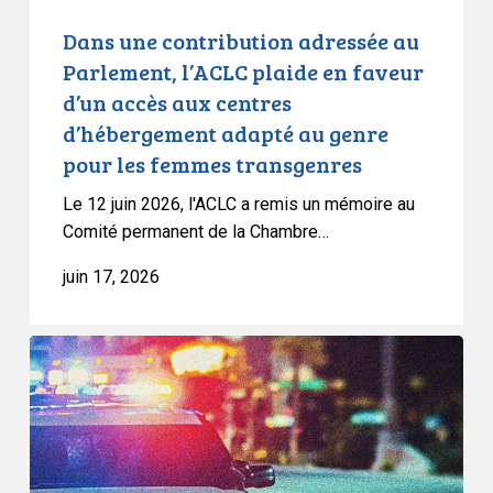
accès
Dans une contribution adressée au
aux
Parlement, l’ACLC plaide en faveur
centres
d’un accès aux centres
d’hébergement
d’hébergement adapté au genre
adapté
pour les femmes transgenres
au
genre
Le 12 juin 2026, l'ACLC a remis un mémoire au
pour
Comité permanent de la Chambre…
les
juin 17, 2026
femmes
transgenres
Le
LDL
et
le
CCLA
réclament