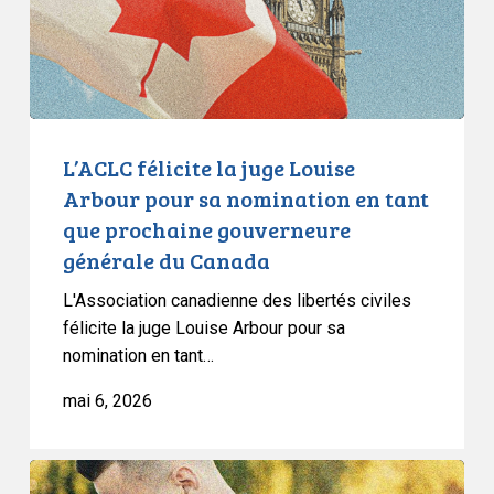
pour
sa
nomination
en
tant
que
L’ACLC félicite la juge Louise
prochaine
Arbour pour sa nomination en tant
gouverneure
que prochaine gouverneure
générale
générale du Canada
du
Canada
L'Association canadienne des libertés civiles
félicite la juge Louise Arbour pour sa
nomination en tant…
mai 6, 2026
L’ACLC