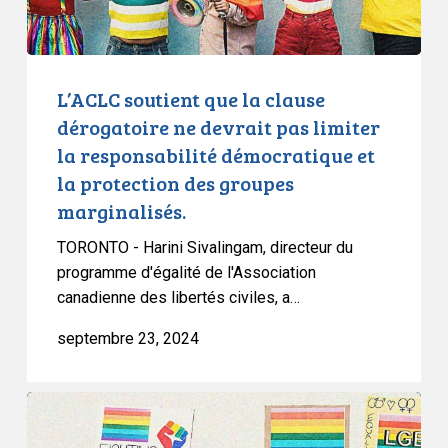
pas
limiter
la
responsabilité
L’ACLC soutient que la clause
démocratique
dérogatoire ne devrait pas limiter
et
la responsabilité démocratique et
la
la protection des groupes
protection
marginalisés.
des
groupes
TORONTO - Harini Sivalingam, directeur du
marginalisés.
programme d'égalité de l'Association
canadienne des libertés civiles, a…
septembre 23, 2024
L’ACLC
soutient