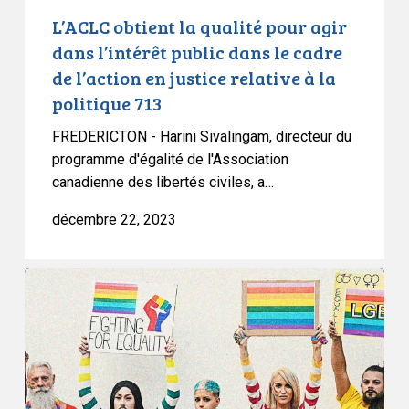
cadre
L’ACLC obtient la qualité pour agir
de
dans l’intérêt public dans le cadre
l’action
de l’action en justice relative à la
en
politique 713
justice
relative
FREDERICTON - Harini Sivalingam, directeur du
à
programme d'égalité de l'Association
canadienne des libertés civiles, a…
la
politique
décembre 22, 2023
713
Réaction
de
l’ACLC
au
projet
de