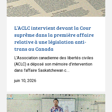
première
affaire
relative
à
L’ACLC intervient devant la Cour
une
suprême dans la première affaire
législation
relative à une législation anti-
anti-
trans au Canada
trans
au
L'Association canadienne des libertés civiles
Canada
(ACLC) a déposé son mémoire d'intervention
dans l'affaire Saskatchewan c.…
juin 10, 2026
L’ACLC
intervient
dans