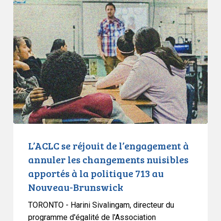
se
réjouit
de
l’engagement
à
annuler
les
changements
nuisibles
apportés
à
L’ACLC se réjouit de l’engagement à
la
annuler les changements nuisibles
politique
apportés à la politique 713 au
713
Nouveau-Brunswick
au
Nouveau-
TORONTO - Harini Sivalingam, directeur du
Brunswick
programme d'égalité de l'Association