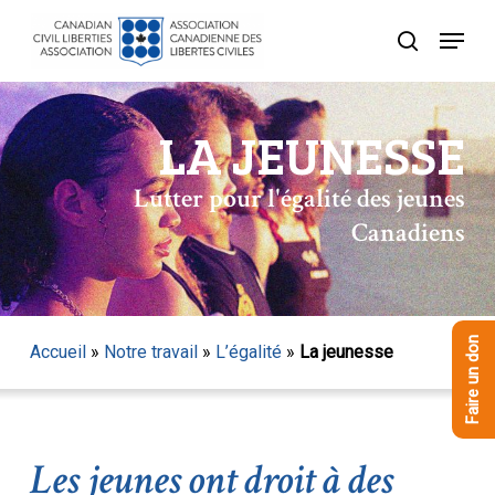
Skip
Menu
to
recherche
Close
main
Menu
content
LA JEUNESSE
Lutter pour l'égalité des jeunes
Canadiens
Faire un don
Accueil
»
Notre travail
»
L’égalité
»
La jeunesse
Les jeunes ont droit à des