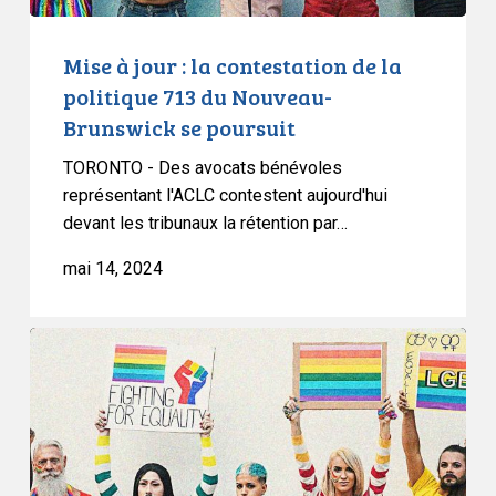
du
Nouveau-
Mise à jour : la contestation de la
Brunswick
politique 713 du Nouveau-
se
Brunswick se poursuit
poursuit
TORONTO - Des avocats bénévoles
représentant l'ACLC contestent aujourd'hui
devant les tribunaux la rétention par…
mai 14, 2024
L’ACLC
réagit
à
la
dernière
directive