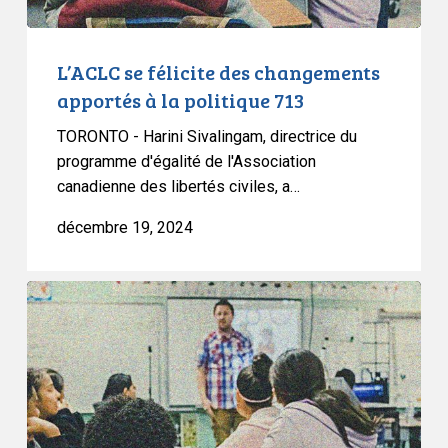
713
L’ACLC se félicite des changements
apportés à la politique 713
TORONTO - Harini Sivalingam, directrice du
programme d'égalité de l'Association
canadienne des libertés civiles, a…
décembre 19, 2024
L’ACLC
condamne
fermement
la
législation
albertaine