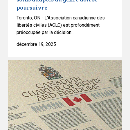
poursuivre
Toronto, ON - L'Association canadienne des
libertés civiles (ACLC) est profondément
préoccupée par la décision…
décembre 19, 2025
L’ACLC
tire
la
sonnette
d’alarme
alors
que
le
gouvernement