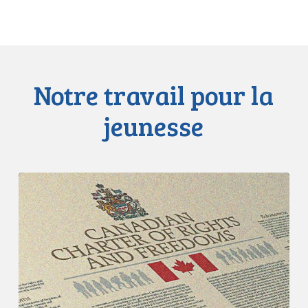
Notre travail pour la
jeunesse
L’ACLC
intervient
devant
la
Cour
suprême
dans
la