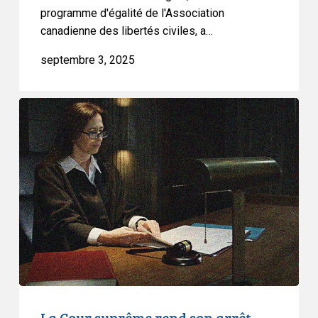
au
programme d'égalité de l'Association
canadienne des libertés civiles, a…
sens
de
septembre 3, 2025
la
Convention
La
Cour
suprême
rend
son
arrêt
dans
l’affaire
I.M.
sur
la
condamnation
La Cour suprême rend son arrêt