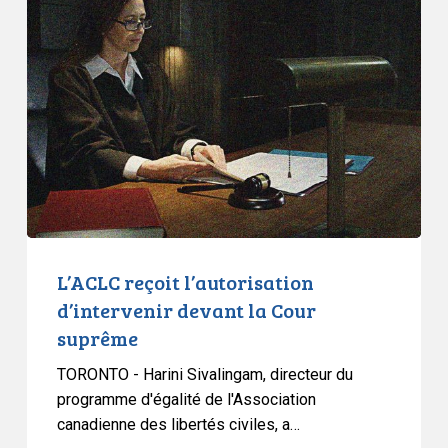
reçoit
l’autorisation
d’intervenir
devant
la
Cour
suprême
L’ACLC reçoit l’autorisation
d’intervenir devant la Cour
suprême
TORONTO - Harini Sivalingam, directeur du
programme d'égalité de l'Association
canadienne des libertés civiles, a…