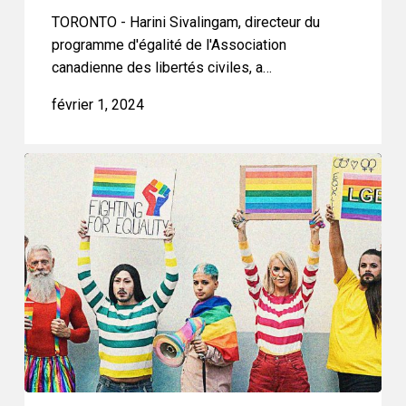
TORONTO - Harini Sivalingam, directeur du
Alberta
programme d'égalité de l'Association
canadienne des libertés civiles, a…
février 1, 2024
L’ACLC
obtient
la
qualité
pour
agir
dans
l’intérêt
public
dans
le