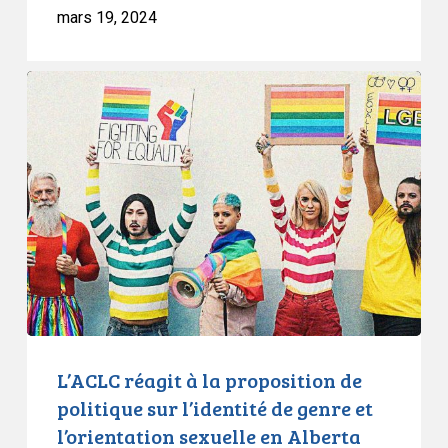
mars 19, 2024
L’ACLC
réagit
à
la
proposition
de
politique
sur
l’identité
de
genre
et
L’ACLC réagit à la proposition de
l’orientation
politique sur l’identité de genre et
sexuelle
l’orientation sexuelle en Alberta
en