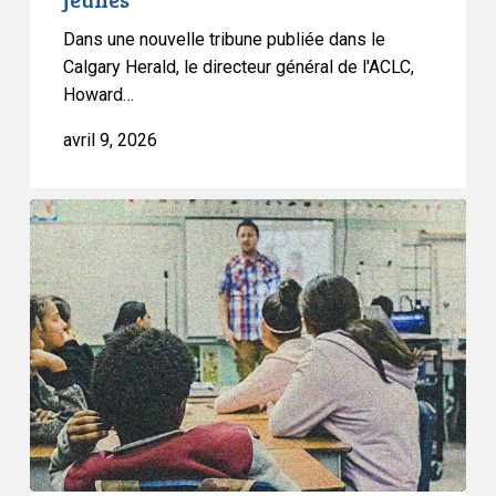
;
il
Dans une nouvelle tribune publiée dans le
vise
Calgary Herald, le directeur général de l'ACLC,
Howard…
à
restreindre
avril 9, 2026
la
liberté
d’esprit
Le
des
projet
jeunes
de
loi
sur
l’éducation
de
l’Alberta
consacre
la