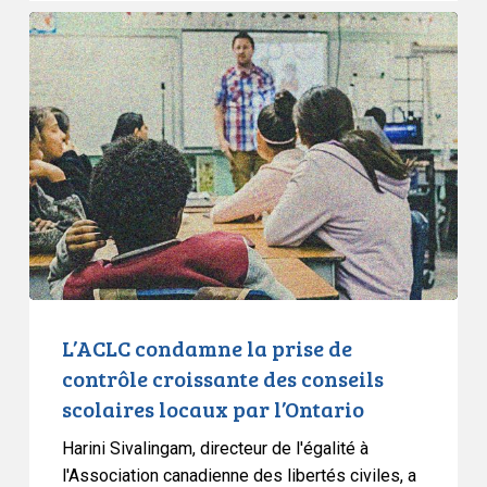
L’ACLC
condamne
la
prise
de
contrôle
croissante
des
conseils
scolaires
locaux
par
L’ACLC condamne la prise de
l’Ontario
contrôle croissante des conseils
scolaires locaux par l’Ontario
Harini Sivalingam, directeur de l'égalité à
l'Association canadienne des libertés civiles, a