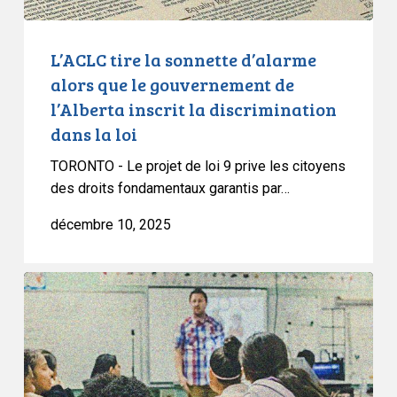
de
l’Alberta
inscrit
L’ACLC tire la sonnette d’alarme
la
alors que le gouvernement de
discrimination
l’Alberta inscrit la discrimination
dans
dans la loi
la
loi
TORONTO - Le projet de loi 9 prive les citoyens
des droits fondamentaux garantis par…
décembre 10, 2025
Déclaration
conjointe
des
organisations
de