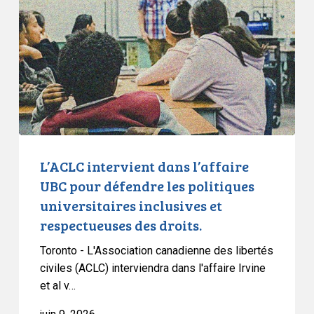
l’affaire
UBC
pour
défendre
les
politiques
universitaires
inclusives
et
L’ACLC intervient dans l’affaire
respectueuses
UBC pour défendre les politiques
des
universitaires inclusives et
droits.
respectueuses des droits.
Toronto - L'Association canadienne des libertés
civiles (ACLC) interviendra dans l'affaire Irvine
et al v…