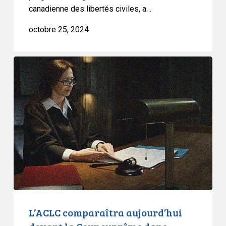
canadienne des libertés civiles, a…
octobre 25, 2024
L’ACLC
comparaîtra
aujourd’hui
devant
la
Cour
suprême
dans
l’affaire
I.M.
c.
R
L’ACLC comparaîtra aujourd’hui
sur