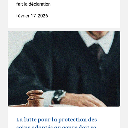
fait la déclaration…
février 17, 2026
La
lutte
pour
la
protection
des
soins
adaptés
au
genre
doit
se
La lutte pour la protection des
poursuivre
soins adaptés au genre doit se