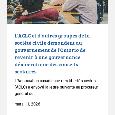
civile
demandent
au
gouvernement
de
L’ACLC et d’autres groupes de la
l’Ontario
société civile demandent au
de
gouvernement de l’Ontario de
revenir
revenir à une gouvernance
à
démocratique des conseils
une
scolaires
gouvernance
démocratique
L'Association canadienne des libertés civiles
des
(ACLC) a envoyé la lettre suivante au procureur
conseils
général de…
scolaires
mars 11, 2026