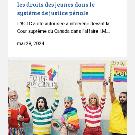
les droits des jeunes dans le
dans
système de justice pénale
le
système
L'ACLC a été autorisée à intervenir devant la
de
Cour suprême du Canada dans l'affaire I.M.…
justice
mai 28, 2024
pénale
Mise
à
jour
:
la
contestation
de
la
politique
713