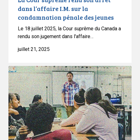
pénale
dans l’affaire I.M. sur la
des
condamnation pénale des jeunes
jeunes
Le 18 juillet 2025, la Cour suprême du Canada a
rendu son jugement dans l'affaire…
juillet 21, 2025
L’ACLC
se
félicite
des
changements
apportés
à
la
politique