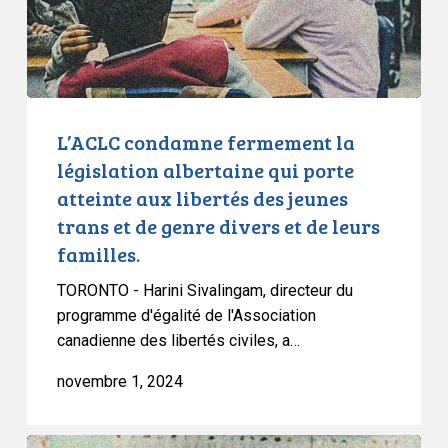
qui
porte
atteinte
aux
libertés
des
L’ACLC condamne fermement la
jeunes
législation albertaine qui porte
trans
atteinte aux libertés des jeunes
et
trans et de genre divers et de leurs
de
familles.
genre
divers
TORONTO - Harini Sivalingam, directeur du
et
programme d'égalité de l'Association
de
canadienne des libertés civiles, a…
leurs
novembre 1, 2024
familles.
L’ACLC