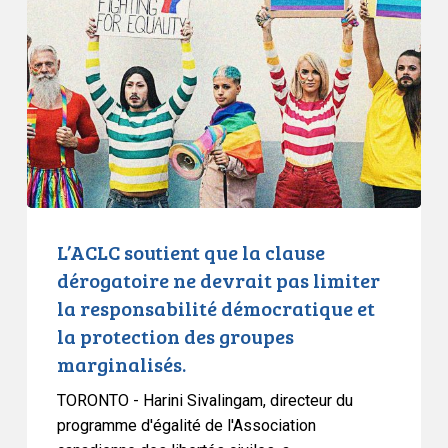
que
la
clause
dérogatoire
ne
devrait
pas
limiter
la
responsabilité
L’ACLC soutient que la clause
démocratique
dérogatoire ne devrait pas limiter
et
la responsabilité démocratique et
la
la protection des groupes
protection
marginalisés.
des
groupes
TORONTO - Harini Sivalingam, directeur du
marginalisés.
programme d'égalité de l'Association