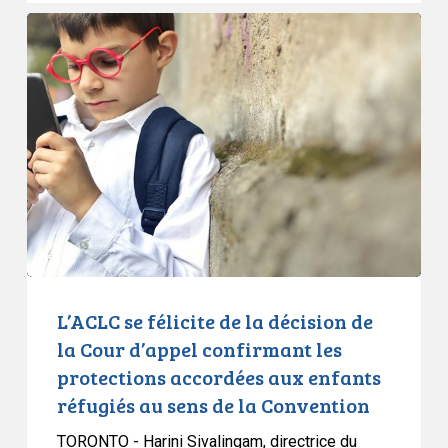
L’ACLC
se
félicite
de
la
décision
de
la
Cour
d’appel
confirmant
les
L’ACLC se félicite de la décision de
protections
la Cour d’appel confirmant les
accordées
protections accordées aux enfants
aux
réfugiés au sens de la Convention
enfants
réfugiés
TORONTO - Harini Sivalingam, directrice du