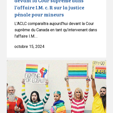
devant la Cour suprême dans
la
l’affaire I.M. c. R sur la justice
justice
pénale pour mineurs
pénale
pour
L'ACLC comparaîtra aujourd'hui devant la Cour
mineurs
suprême du Canada en tant qu'intervenant dans
l'affaire I.M.…
octobre 15, 2024
L’ACLC
soutient
que
la
clause
dérogatoire
ne
devrait