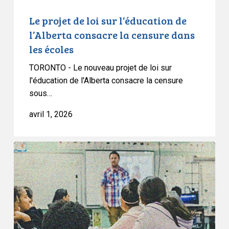
censure
dans
Le projet de loi sur l’éducation de
les
l’Alberta consacre la censure dans
écoles
les écoles
TORONTO - Le nouveau projet de loi sur
l'éducation de l'Alberta consacre la censure
sous…
avril 1, 2026
L’ACLC
et
d’autres
groupes
de
la
société