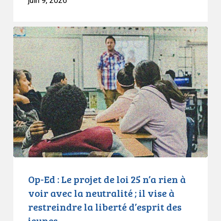
juin 9, 2026
Op-
Ed
:
Le
projet
de
loi
25
n’a
rien
à
voir
Op-Ed : Le projet de loi 25 n’a rien à
avec
voir avec la neutralité ; il vise à
la
restreindre la liberté d’esprit des
neutralité
jeunes