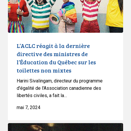
des
ministres
de
l’Éducation
du
Québec
L’ACLC réagit à la dernière
sur
directive des ministres de
les
l’Éducation du Québec sur les
toilettes
toilettes non mixtes
non
mixtes
Harini Sivalingam, directeur du programme
d'égalité de l'Association canadienne des
libertés civiles, a fait la…
mai 7, 2024
L’ACLC