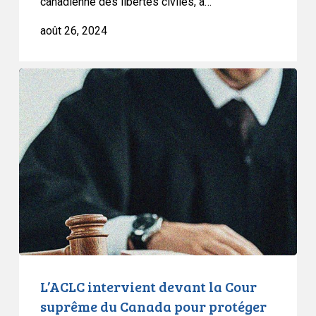
canadienne des libertés civiles, a…
août 26, 2024
L’ACLC
intervient
devant
la
Cour
suprême
du
Canada
pour
protéger
les
droits
L’ACLC intervient devant la Cour
des
suprême du Canada pour protéger
jeunes