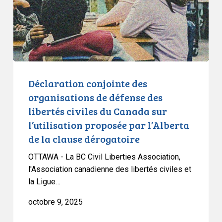
défense
des
libertés
civiles
du
Canada
sur
Déclaration conjointe des
l’utilisation
organisations de défense des
proposée
libertés civiles du Canada sur
par
l’utilisation proposée par l’Alberta
l’Alberta
de la clause dérogatoire
de
la
OTTAWA - La BC Civil Liberties Association,
clause
l'Association canadienne des libertés civiles et
dérogatoire
la Ligue…
octobre 9, 2025