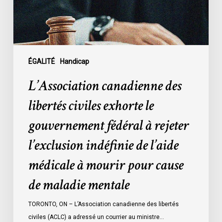
gouvernement
fédéral
à
rejeter
l’exclusion
ÉGALITÉ
Handicap
indéfinie
L’Association canadienne des
de
l’aide
libertés civiles exhorte le
médicale
gouvernement fédéral à rejeter
à
mourir
l’exclusion indéfinie de l’aide
pour
médicale à mourir pour cause
cause
de
de maladie mentale
maladie
mentale
TORONTO, ON – L’Association canadienne des libertés
civiles (ACLC) a adressé un courrier au ministre…