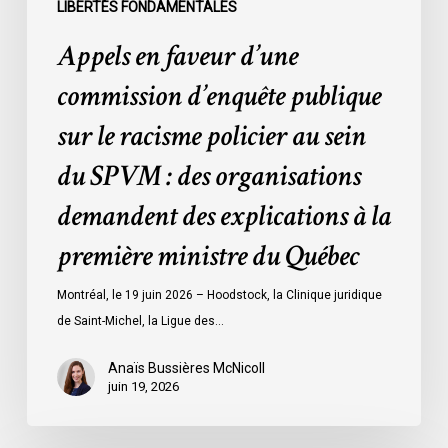
sein
LIBERTÉS FONDAMENTALES
du
Appels en faveur d’une
SPVM
:
commission d’enquête publique
des
sur le racisme policier au sein
organisations
demandent
du SPVM : des organisations
des
demandent des explications à la
explications
à
première ministre du Québec
la
première
Montréal, le 19 juin 2026 – Hoodstock, la Clinique juridique
ministre
de Saint-Michel, la Ligue des…
du
Québec
Anaïs Bussières McNicoll
juin 19, 2026