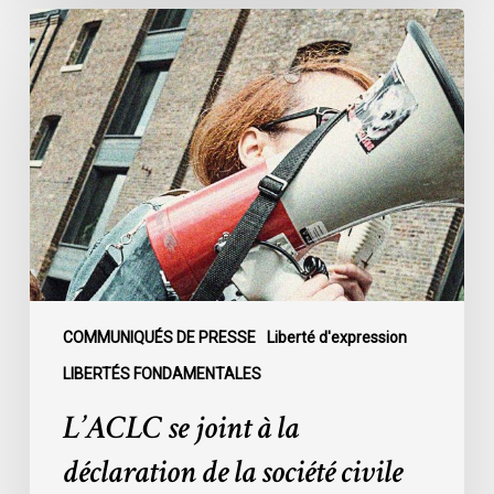
L’ACLC
se
joint
à
la
déclaration
de
la
société
civile
dénonçant
l’adoption
COMMUNIQUÉS DE PRESSE
Liberté d'expression
du
LIBERTÉS FONDAMENTALES
projet
L’ACLC se joint à la
de
loi
déclaration de la société civile
C-