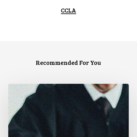
CCLA
Recommended For You
L’Association
canadienne
des
libertés
civiles
exhorte
le