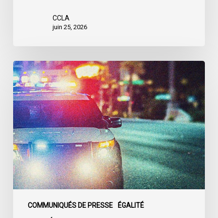
CCLA
juin 25, 2026
Appels
en
faveur
d’une
commission
d’enquête
publique
sur
le
racisme
policier
au
COMMUNIQUÉS DE PRESSE
ÉGALITÉ