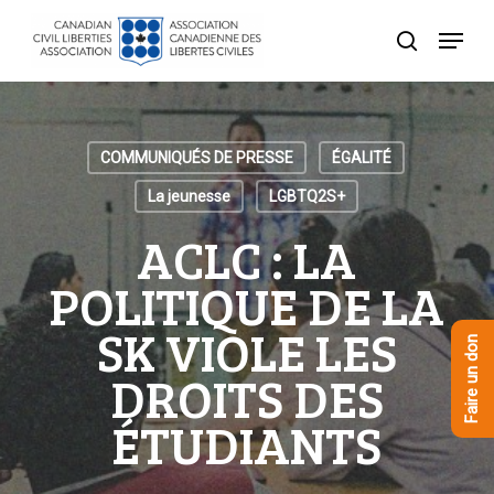
Skip
Menu
to
recherche
Close
main
Menu
content
COMMUNIQUÉS DE PRESSE
ÉGALITÉ
La jeunesse
LGBTQ2S+
ACLC : LA
POLITIQUE DE LA
SK VIOLE LES
Faire un don
DROITS DES
ÉTUDIANTS