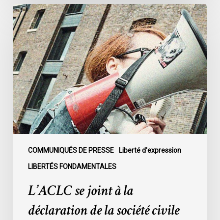
L’ACLC
se
joint
à
la
déclaration
de
la
société
civile
dénonçant
l’adoption
COMMUNIQUÉS DE PRESSE
Liberté d'expression
du
LIBERTÉS FONDAMENTALES
projet
L’ACLC se joint à la
de
loi
déclaration de la société civile
C-