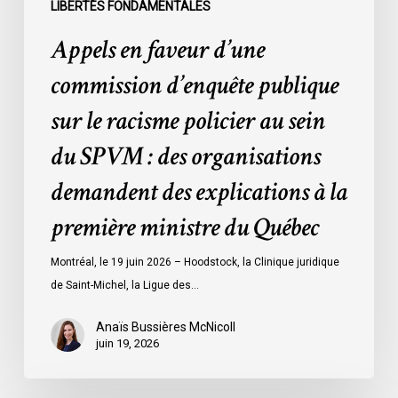
sein
LIBERTÉS FONDAMENTALES
du
Appels en faveur d’une
SPVM
:
commission d’enquête publique
des
sur le racisme policier au sein
organisations
demandent
du SPVM : des organisations
des
demandent des explications à la
explications
à
première ministre du Québec
la
première
Montréal, le 19 juin 2026 – Hoodstock, la Clinique juridique
ministre
de Saint-Michel, la Ligue des…
du
Québec
Anaïs Bussières McNicoll
juin 19, 2026