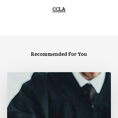
CCLA
Recommended For You
L’Association
canadienne
des
libertés
civiles
exhorte
le