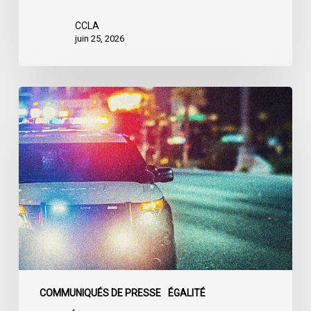
CCLA
juin 25, 2026
Appels
en
faveur
d’une
commission
d’enquête
publique
sur
le
racisme
policier
au
COMMUNIQUÉS DE PRESSE
ÉGALITÉ