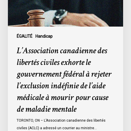
gouvernement
fédéral
à
rejeter
l’exclusion
ÉGALITÉ
Handicap
indéfinie
L’Association canadienne des
de
l’aide
libertés civiles exhorte le
médicale
gouvernement fédéral à rejeter
à
mourir
l’exclusion indéfinie de l’aide
pour
médicale à mourir pour cause
cause
de
de maladie mentale
maladie
mentale
TORONTO, ON – L’Association canadienne des libertés
civiles (ACLC) a adressé un courrier au ministre…