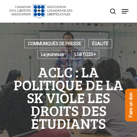
Skip
Menu
to
recherche
Close
main
Menu
content
COMMUNIQUÉS DE PRESSE
ÉGALITÉ
La jeunesse
LGBTQ2S+
ACLC : LA
POLITIQUE DE LA
SK VIOLE LES
Faire un don
DROITS DES
ÉTUDIANTS