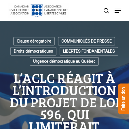
Skip
Menu
to
recherche
Close
main
Menu
content
Clause dérogatoire
COMMUNIQUÉS DE PRESSE
Droits démocratiques
LIBERTÉS FONDAMENTALES
Urgence démocratique au Québec
L’ACLC RÉAGIT À
L’INTRODUCTION
Faire un don
DU PROJET DE LOI
596, QUI
LIMITERAIT