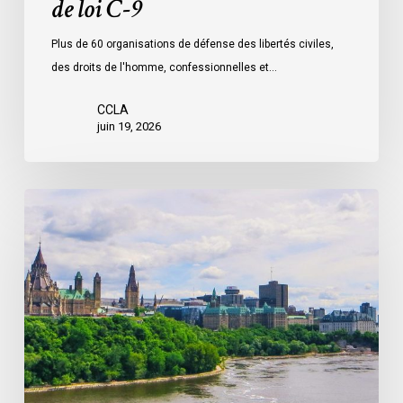
de loi C-9
Plus de 60 organisations de défense des libertés civiles,
des droits de l'homme, confessionnelles et…
CCLA
juin 19, 2026
La
société
civile
appelle
les
dirigeants
politiques
fédéraux
à