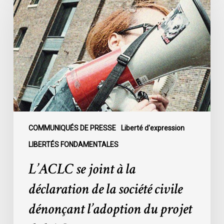
joint
à
la
déclaration
de
la
société
civile
dénonçant
l’adoption
COMMUNIQUÉS DE PRESSE
Liberté d'expression
du
LIBERTÉS FONDAMENTALES
projet
L’ACLC se joint à la
de
loi
déclaration de la société civile
C-
dénonçant l’adoption du projet
9