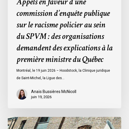
Appels en faveur d’une
SPVM
:
commission d’enquête publique
des
sur le racisme policier au sein
organisations
demandent
du SPVM : des organisations
des
demandent des explications à la
explications
à
première ministre du Québec
la
première
Montréal, le 19 juin 2026 – Hoodstock, la Clinique juridique
ministre
de Saint-Michel, la Ligue des…
du
Québec
Anaïs Bussières McNicoll
juin 19, 2026
L’ACLC
se