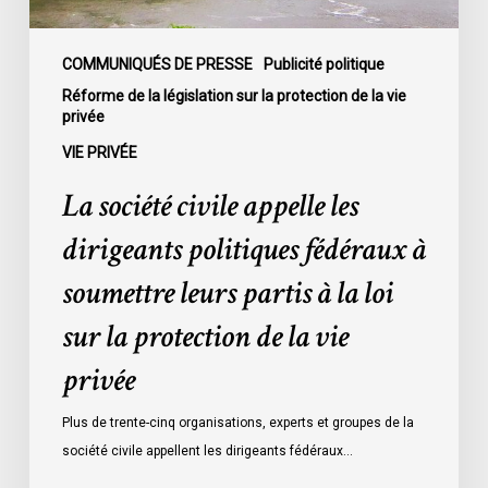
soumettre
leurs
partis
COMMUNIQUÉS DE PRESSE
Publicité politique
à
Réforme de la législation sur la protection de la vie
privée
la
loi
VIE PRIVÉE
sur
La société civile appelle les
la
protection
dirigeants politiques fédéraux à
de
soumettre leurs partis à la loi
la
vie
sur la protection de la vie
privée
privée
Plus de trente-cinq organisations, experts et groupes de la
société civile appellent les dirigeants fédéraux…