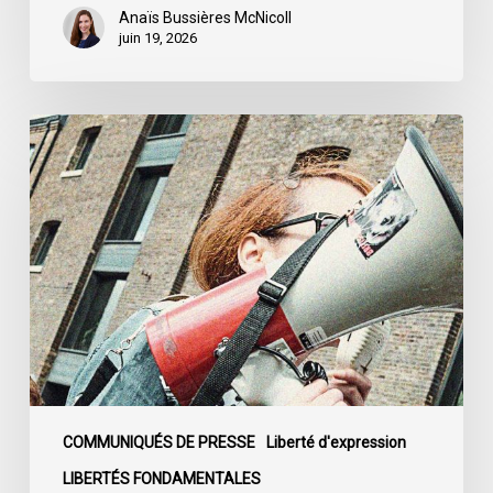
Québec
Anaïs Bussières McNicoll
juin 19, 2026
L’ACLC
se
joint
à
la
déclaration
de
la
société
civile
dénonçant
l’adoption
COMMUNIQUÉS DE PRESSE
Liberté d'expression
du
LIBERTÉS FONDAMENTALES