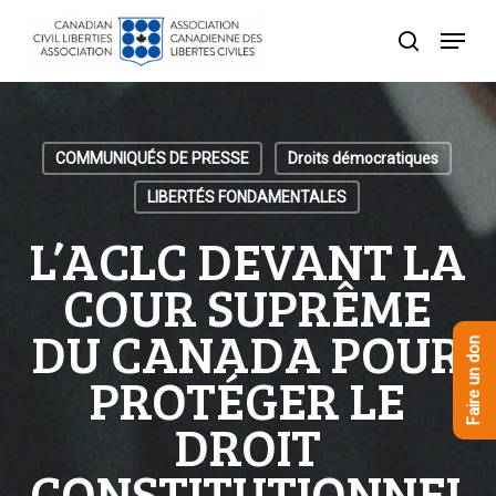
Skip
Menu
to
recherche
Close
main
Menu
content
COMMUNIQUÉS DE PRESSE
Droits démocratiques
LIBERTÉS FONDAMENTALES
L’ACLC DEVANT LA
COUR SUPRÊME
DU CANADA POUR
Faire un don
PROTÉGER LE
DROIT
CONSTITUTIONNEL