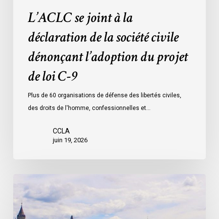
projet
L’ACLC se joint à la
de
loi
déclaration de la société civile
C-
dénonçant l’adoption du projet
9
de loi C-9
Plus de 60 organisations de défense des libertés civiles,
des droits de l'homme, confessionnelles et…
CCLA
juin 19, 2026
La
société
civile
appelle