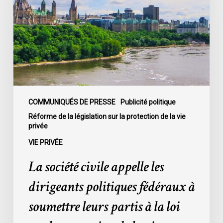
les
dirigeants
politiques
fédéraux
à
soumettre
leurs
partis
COMMUNIQUÉS DE PRESSE
Publicité politique
à
Réforme de la législation sur la protection de la vie
privée
la
loi
VIE PRIVÉE
sur
La société civile appelle les
la
protection
dirigeants politiques fédéraux à
de
soumettre leurs partis à la loi
la
vie