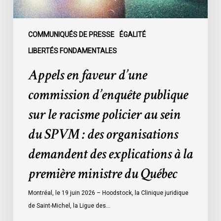
racisme
policier
au
COMMUNIQUÉS DE PRESSE
ÉGALITÉ
sein
LIBERTÉS FONDAMENTALES
du
Appels en faveur d’une
SPVM
:
commission d’enquête publique
des
sur le racisme policier au sein
organisations
demandent
du SPVM : des organisations
des
demandent des explications à la
explications
à
première ministre du Québec
la
première
Montréal, le 19 juin 2026 – Hoodstock, la Clinique juridique
ministre
de Saint-Michel, la Ligue des…
du