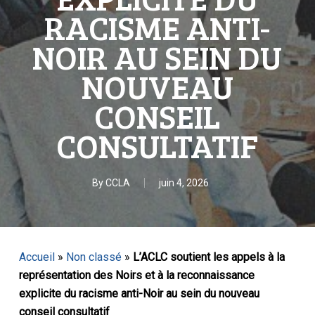
RACISME ANTI-
NOIR AU SEIN DU
NOUVEAU
CONSEIL
CONSULTATIF
By
CCLA
juin 4, 2026
Accueil
»
Non classé
»
L’ACLC soutient les appels à la
représentation des Noirs et à la reconnaissance
explicite du racisme anti-Noir au sein du nouveau
conseil consultatif