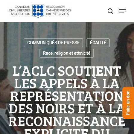
Skip
Menu
to
recherche
Close
main
Menu
content
COMMUNIQUÉS DE PRESSE
ÉGALITÉ
Race, religion et ethnicité
L’ACLC SOUTIENT
LES APPELS À LA
REPRÉSENTATION
Faire un don
DES NOIRS ET À LA
RECONNAISSANCE
EXPLICITE DU