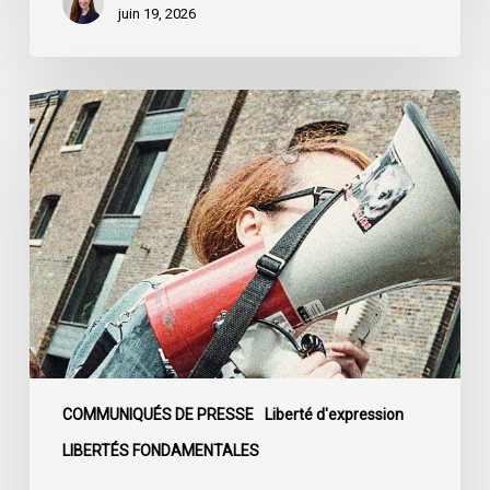
juin 19, 2026
L’ACLC
se
joint
à
la
déclaration
de
la
société
civile
dénonçant
l’adoption
COMMUNIQUÉS DE PRESSE
Liberté d'expression
du
LIBERTÉS FONDAMENTALES
projet