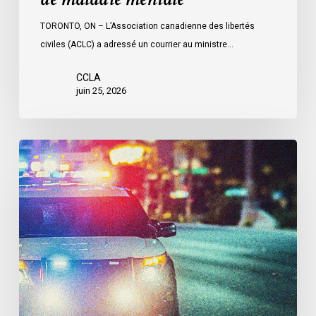
maladie
mentale
TORONTO, ON – L’Association canadienne des libertés
civiles (ACLC) a adressé un courrier au ministre…
CCLA
juin 25, 2026
Appels
en
faveur
d’une
commission
d’enquête
publique
sur
le
racisme