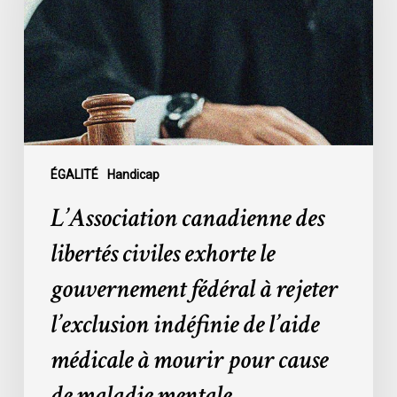
civiles
exhorte
le
gouvernement
fédéral
à
rejeter
l’exclusion
ÉGALITÉ
Handicap
indéfinie
L’Association canadienne des
de
l’aide
libertés civiles exhorte le
médicale
gouvernement fédéral à rejeter
à
mourir
l’exclusion indéfinie de l’aide
pour
médicale à mourir pour cause
cause
de
de maladie mentale