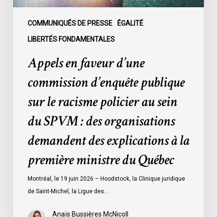
policier
au
COMMUNIQUÉS DE PRESSE
ÉGALITÉ
sein
LIBERTÉS FONDAMENTALES
du
Appels en faveur d’une
SPVM
:
commission d’enquête publique
des
sur le racisme policier au sein
organisations
demandent
du SPVM : des organisations
des
demandent des explications à la
explications
à
première ministre du Québec
la
première
Montréal, le 19 juin 2026 – Hoodstock, la Clinique juridique
ministre
de Saint-Michel, la Ligue des…
du
Québec
Anaïs Bussières McNicoll