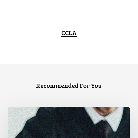
CCLA
Recommended For You
L’Association
canadienne
des
libertés