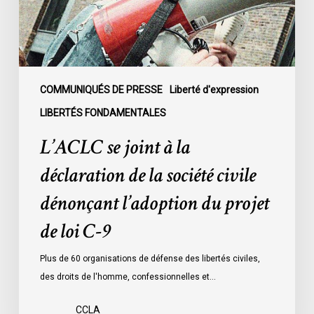
la
société
civile
dénonçant
l’adoption
COMMUNIQUÉS DE PRESSE
Liberté d'expression
du
LIBERTÉS FONDAMENTALES
projet
L’ACLC se joint à la
de
loi
déclaration de la société civile
C-
dénonçant l’adoption du projet
9
de loi C-9
Plus de 60 organisations de défense des libertés civiles,
des droits de l'homme, confessionnelles et…
CCLA