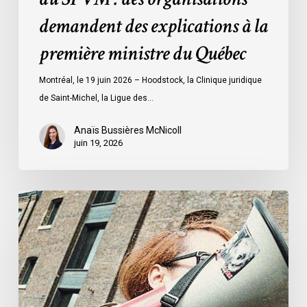
des
demandent des explications à la
explications
à
première ministre du Québec
la
première
Montréal, le 19 juin 2026 – Hoodstock, la Clinique juridique
ministre
de Saint-Michel, la Ligue des…
du
Québec
Anaïs Bussières McNicoll
juin 19, 2026
L’ACLC
se
joint
à
la
déclaration
de