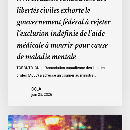
l’aide
libertés civiles exhorte le
médicale
gouvernement fédéral à rejeter
à
mourir
l’exclusion indéfinie de l’aide
pour
médicale à mourir pour cause
cause
de
de maladie mentale
maladie
mentale
TORONTO, ON – L’Association canadienne des libertés
civiles (ACLC) a adressé un courrier au ministre…
CCLA
juin 25, 2026
Appels
en