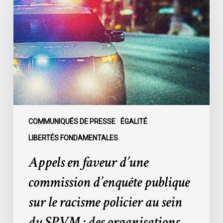
faveur
d’une
commission
d’enquête
publique
sur
le
racisme
policier
au
COMMUNIQUÉS DE PRESSE
ÉGALITÉ
sein
LIBERTÉS FONDAMENTALES
du
Appels en faveur d’une
SPVM
:
commission d’enquête publique
des
sur le racisme policier au sein
organisations
demandent
du SPVM : des organisations