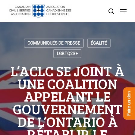
Skip
Menu
to
recherche
Close
main
Menu
content
COMMUNIQUÉS DE PRESSE
ÉGALITÉ
LGBTQ2S+
L’ACLC SE JOINT À
UNE COALITION
APPELANT LE
Faire un don
GOUVERNEMENT
DE L’ONTARIO À
RÉTABLIR LE