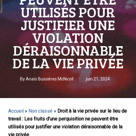
UTILISÉS POUR
JUSTIFIER UNE
VIOLATION
DÉRAISONNABLE
DE LA VIE PRIVÉE
By
Anaïs Bussières McNicoll
juin 21, 2024
Accueil
»
Non classé
»
Droit à la vie privée sur le lieu de
travail : Les fruits d’une perquisition ne peuvent être
utilisés pour justifier une violation déraisonnable de la
vie privée