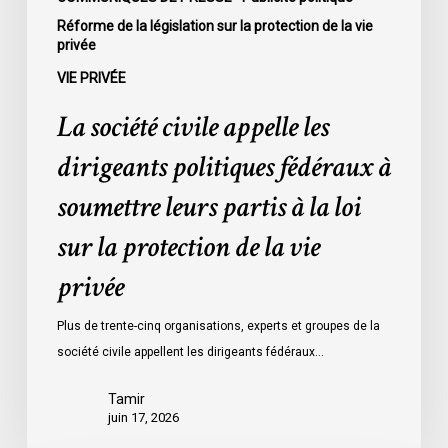
à
Réforme de la législation sur la protection de la vie
privée
la
loi
VIE PRIVÉE
sur
La société civile appelle les
la
protection
dirigeants politiques fédéraux à
de
soumettre leurs partis à la loi
la
vie
sur la protection de la vie
privée
privée
Plus de trente-cinq organisations, experts et groupes de la
société civile appellent les dirigeants fédéraux…
Tamir
juin 17, 2026