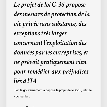
Le projet de loi C-36 propose
substance,
des
des mesures de protection de la
exceptions
vie privée sans substance, des
très
larges
exceptions très larges
concernant
concernant l’exploitation des
l’exploitation
des
données par les entreprises, et
données
ne prévoit pratiquement rien
par
les
pour remédier aux préjudices
entreprises,
liés à l’IA
et
ne
Hier, le gouvernement a déposé le projet de loi C-36, intitulé
prévoit
« Loi sur la…
pratiquement
rien