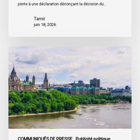
jointe à une déclaration dénonçant la décision du…
le
projet
Tamir
de
juin 18, 2026
loi
C-
22
La
société
civile
appelle
les
dirigeants
politiques
fédéraux
à
soumettre
leurs
partis
COMMUNIQUÉS DE PRESSE
Publicité politique