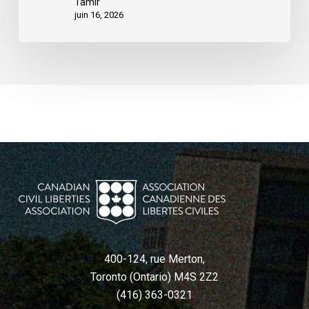
Tamir
pour
juin 16, 2026
remédier
aux
préjudices
liés
à
l’IA
400-124, rue Merton,
Toronto (Ontario) M4S 2Z2
(416) 363-0321