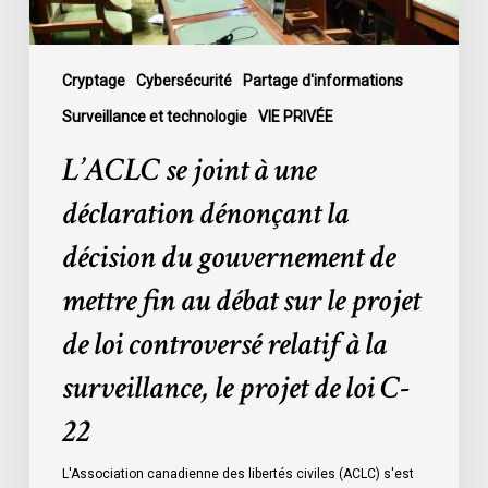
du
gouvernement
de
Cryptage
Cybersécurité
Partage d'informations
mettre
Surveillance et technologie
VIE PRIVÉE
fin
L’ACLC se joint à une
au
débat
déclaration dénonçant la
sur
décision du gouvernement de
le
projet
mettre fin au débat sur le projet
de
de loi controversé relatif à la
loi
controversé
surveillance, le projet de loi C-
relatif
à
22
la
L'Association canadienne des libertés civiles (ACLC) s'est
surveillance,