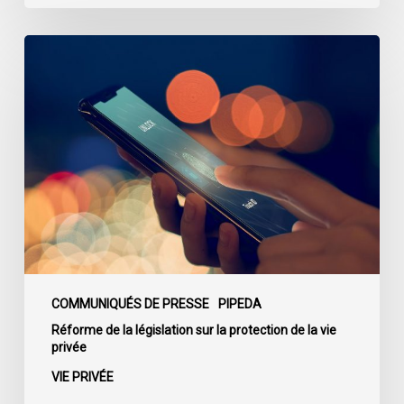
Le
projet
de
loi
C-
36
propose
des
mesures
de
protection
de
COMMUNIQUÉS DE PRESSE
PIPEDA
la
Réforme de la législation sur la protection de la vie
privée
vie
privée
VIE PRIVÉE
sans