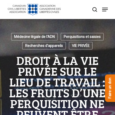
Skip
Menu
to
recherche
Close
main
Menu
content
Médecine légale de l'ADN
Perquisitions et saisies
Recherches d'appareils
VIE PRIVÉE
DROIT À LA VIE
PRIVÉE SUR LE
LIEU DE TRAVAIL :
Faire un don
LES FRUITS D’UNE
PERQUISITION NE
PEUVENT ÊTRE