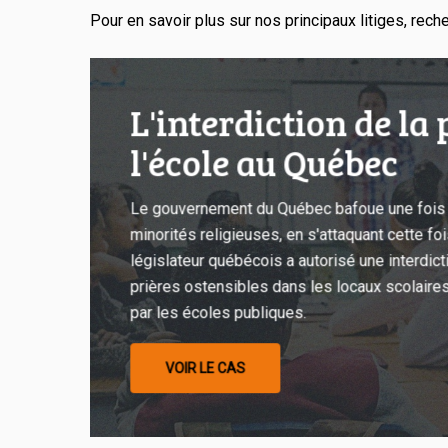
Pour en savoir plus sur nos principaux litiges, rech
L’interdiction
de
L'interdiction de la 
la
l'école au Québec
prière
à
l’école
Le gouvernement du Québec bafoue une fois 
au
minorités religieuses, en s'attaquant cette fo
Québec
législateur québécois a autorisé une interdic
prières ostensibles dans les locaux scolaires
par les écoles publiques.
VOIR LE CAS