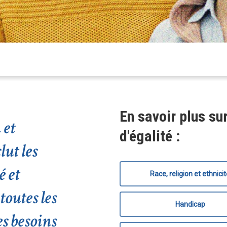
En savoir plus sur
 et
d'égalité :
lut les
é et
Race, religion et ethnici
toutes les
 Échap pour fermer
Handicap
s besoins