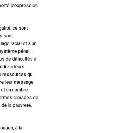
liberté d’expression
galité, ce sont
s sont
age racial et à un
 système pénal ;
 de difficultés à
ndre à leurs
s ressources qui
ndre leur message
; et un nombre
formes croisées de
 de la pauvreté,
utien, à la