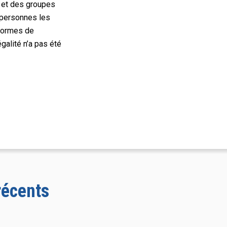
s et des groupes
s personnes les
 formes de
égalité n’a pas été
récents