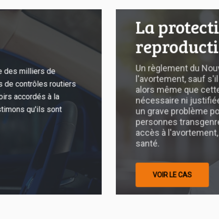
Droits
La protect
en
reproducti
matière
de
reproduction
Un règlement du Nouv
e des milliers de
l'avortement, sauf s'i
 de contrôles routiers
alors même que cette
irs accordés à la
nécessaire ni justifi
stimons qu'ils sont
un grave problème pou
personnes transgenres
accès à l'avortement
santé.
VOIR LE CAS