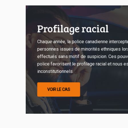
Profilage
racial
Profilage racial
Chaque année, la police canadienne intercept
personnes issues de minorités ethniques lors
effectués sans motif de suspicion. Ces pouvo
police favorisent le profilage racial et nous e
inconstitutionnels.
VOIR LE CAS