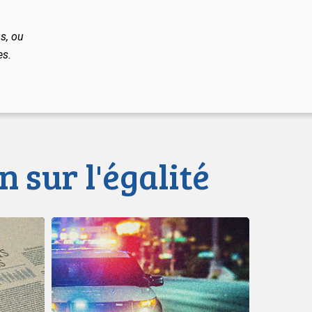
s, ou
es.
n sur l'égalité
Le
LDL
et
le
CCLA