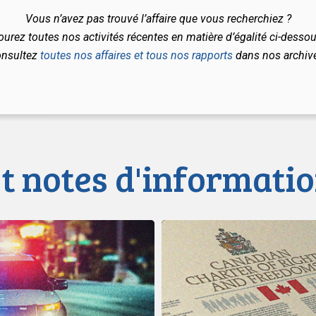
Vous n’avez pas trouvé l’affaire que vous recherchiez ?
ourez toutes nos activités récentes en matière d’égalité ci-dessou
onsultez
toutes nos affaires et tous nos rapports
dans nos archiv
t notes d'informatio
Dans
une
contribution
adressée
ion
au