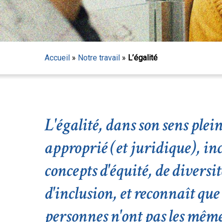
Accueil
»
Notre travail
»
L’égalité
L'égalité, dans son sens plein
approprié (et juridique), inc
concepts d'équité, de diversit
d'inclusion, et reconnaît que 
Appuyez sur Entrée pour lancer la recherche ou sur
personnes n'ont pas les même