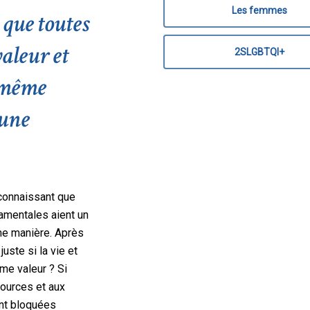
Les femmes
 que toutes
valeur et
2SLGBTQI+
a même
'une
econnaissant que
damentales aient un
me manière. Après
uste si la vie et
me valeur ? Si
ources et aux
ont bloquées