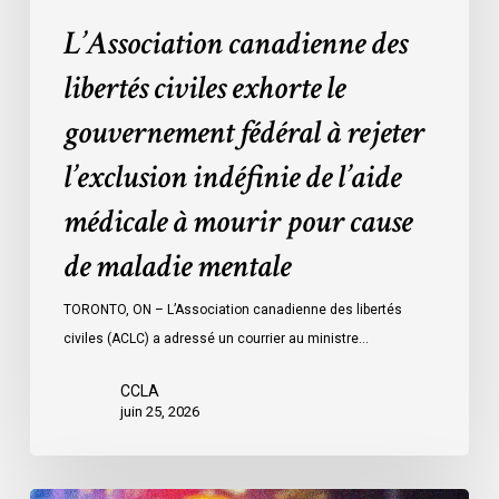
indéfinie
L’Association canadienne des
de
l’aide
libertés civiles exhorte le
médicale
gouvernement fédéral à rejeter
à
mourir
l’exclusion indéfinie de l’aide
pour
médicale à mourir pour cause
cause
de
de maladie mentale
maladie
mentale
TORONTO, ON – L’Association canadienne des libertés
civiles (ACLC) a adressé un courrier au ministre…
CCLA
juin 25, 2026