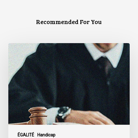
Recommended For You
L’Association
canadienne
des
libertés
civiles
exhorte
le
gouvernement
fédéral
à
rejeter
l’exclusion
ÉGALITÉ
Handicap