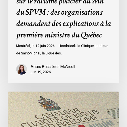
sur le racisme policier au sein
demandent
du SPVM : des organisations
des
demandent des explications à la
explications
à
première ministre du Québec
la
première
Montréal, le 19 juin 2026 – Hoodstock, la Clinique juridique
ministre
de Saint-Michel, la Ligue des…
du
Québec
Anaïs Bussières McNicoll
juin 19, 2026
Dans
une
contribution
adressée
au