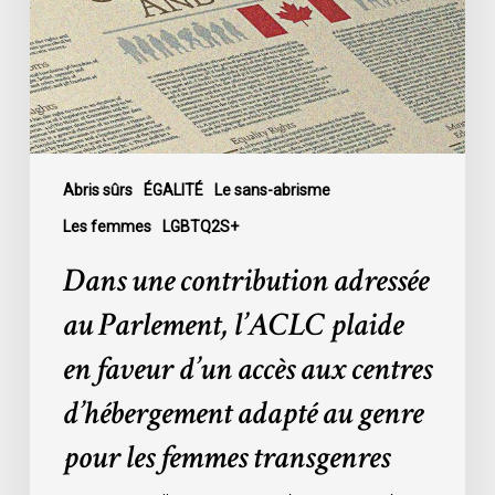
Parlement,
l’ACLC
plaide
en
faveur
d’un
accès
Abris sûrs
ÉGALITÉ
Le sans-abrisme
aux
Les femmes
LGBTQ2S+
centres
Dans une contribution adressée
d’hébergement
adapté
au Parlement, l’ACLC plaide
au
en faveur d’un accès aux centres
genre
pour
d’hébergement adapté au genre
les
pour les femmes transgenres
femmes
transgenres