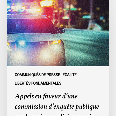
Appels
en
faveur
d’une
commission
d’enquête
publique
sur
le
racisme
policier
au
COMMUNIQUÉS DE PRESSE
ÉGALITÉ
sein
LIBERTÉS FONDAMENTALES
du
Appels en faveur d’une
SPVM
:
commission d’enquête publique
des
organisations