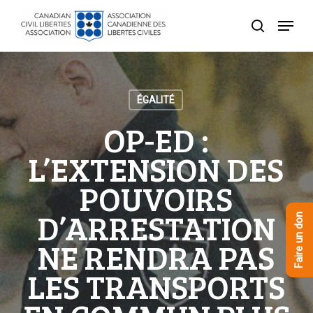
Skip
Menu
to
recherche
Close
main
Menu
content
ÉGALITÉ
OP-ED :
L’EXTENSION DES
POUVOIRS
D’ARRESTATION
Faire un don
NE RENDRA PAS
LES TRANSPORTS