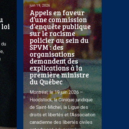
d’une
juin 19, 2026
Appels en faveur
commission
u
d’une commission
d’enquête
 loi
d’enquête publique
publique
sur le racisme
sur
policier au sein du
le
r du
SPVM : des
racisme
e,
organisations
policier
u
demandent des
explications à la
au
première ministre
sein
du Québec
du
SPVM
Montréal, le 19 juin 2026 –
:
Hoodstock, la Clinique juridique
des
de Saint-Michel, la Ligue des
organisations
droits et libertés et l’Association
demandent
canadienne des libertés civiles
des