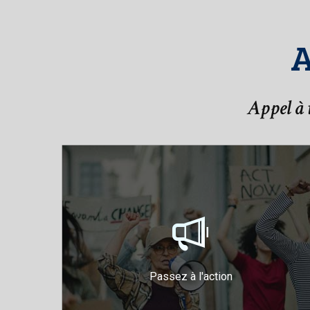
A
Appel à t
Agissez pour protéger
votre démocratie
Organisez une collecte de
fonds
Rejoignez notre liste de
Passez à l'action
diffusion