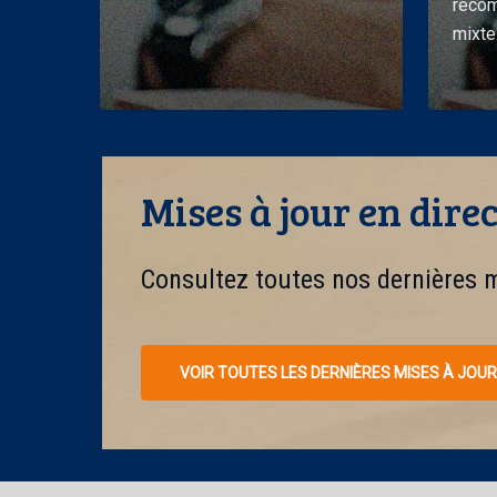
recom
McKee
de
mixt
maladie
mentale
Mises à jour en direc
Consultez toutes nos dernières mi
VOIR TOUTES LES DERNIÈRES MISES À JOU