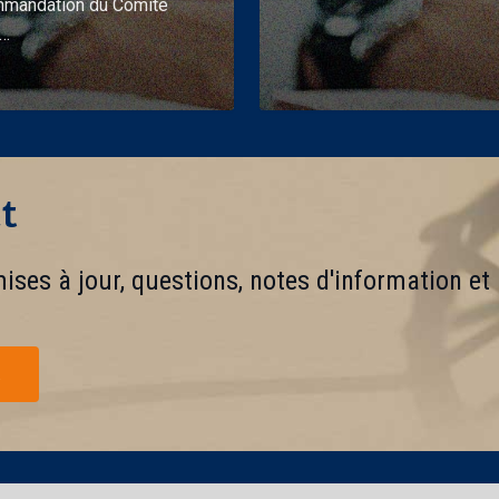
mandation du Comité
e…
t
ses à jour, questions, notes d'information et 
R