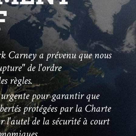
F
rk Carney a prévenu que nous
pture" de l'ordre
s règles.
 urgente pour garantir que
 libertés protégées par la Charte
r l'autel de la sécurité à court
 Échap pour fermer
conomiques.