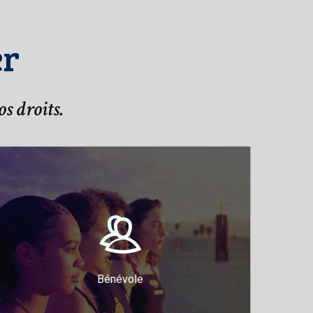
er
os droits.
Participez et rejoignez
la cause
Volontaires juridiques
Volontaires pour l’engagement
du public
Bénévole