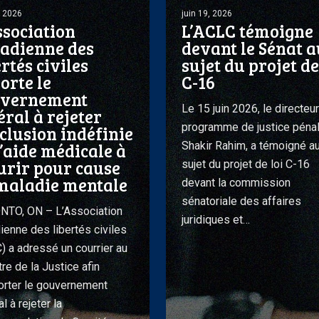
le
, 2026
juin 19, 2026
ssociation
L’ACLC témoigne
Sénat
adienne des
devant le Sénat a
au
ertés civiles
sujet du projet de
sujet
orte le
C-16
ement
du
uvernement
projet
Le 15 juin 2026, le directeu
éral à rejeter
de
programme de justice pénal
xclusion indéfinie
loi
l’aide médicale à
Shakir Rahim, a témoigné a
rir pour cause
on
C-
sujet du projet de loi C-16
maladie mentale
16
devant la commission
sénatoriale des affaires
TO, ON – L’Association
juridiques et…
ienne des libertés civiles
e
) a adressé un courrier au
re de la Justice afin
orter le gouvernement
l à rejeter la