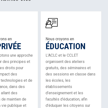
Learn
More
About
Our
yons en
Nous croyons en
Work
PRIVÉE
ÉDUCATION
in
Education
ptons une approche
L’ACLC et le CCLET
r des principes et
organisent des ateliers
les droits pour
gratuits, des séminaires et
’impact des
des sessions en classe dans
 technologies et de
les écoles, les
lance, dans des
établissements
allant des
d’enseignement et les
 de maintien de
facultés d’éducation, afin
la vie publique et
d’éduquer les citoyens sur