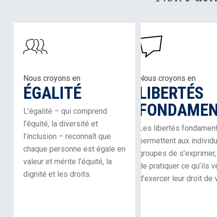
Learn
Learn
About
About
Our
Our
Work
Work
Nous croyons en
Nous croyons en
In
in
LIBERTÉS
ÉGALITÉ
Equality
Fundamental
Freedoms
FONDAMEN
L’égalité – qui comprend
l’équité, la diversité et
Les libertés fondamen
l’inclusion – reconnaît que
permettent aux individu
chaque personne est égale en
groupes de s’exprimer, 
valeur et mérite l’équité, la
de pratiquer ce qu’ils v
dignité et les droits.
d’exercer leur droit de 