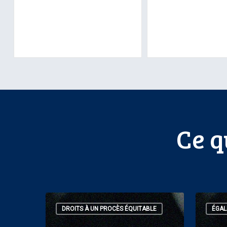
Ce q
La
L’Associ
DROITS À UN PROCÈS ÉQUITABLE
ÉGAL
Cour
canadien
de
des