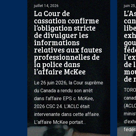
cassation
libertés
juillet 14, 2026
juin 25
La Cour de
L’A
confirme
civiles
cassation confirme
can
l’obligation
exhorte
l’obligation stricte
lib
stricte
le
de divulguer les
exh
de
gouvern
informations
go
divulguer
fédéral
relatives aux fautes
féd
les
à
professionnelles de
l’e
informations
rejeter
la police dans
de 
l’affaire McKee
mou
relatives
l’exclusi
de 
aux
indéfinie
Le 26 juin 2026, la Cour suprême
fautes
de
TORON
du Canada a rendu son arrêt
professionnelles
l’aide
canad
dans l’affaire EPS c. McKee,
de
médical
(ACLC
2026 CSC 24. L’ACLC était
la
à
minist
intervenante dans cette affaire.
police
mourir
d’exh
L’affaire McKee portait…
dans
pour
fédéra
l’affaire
cause