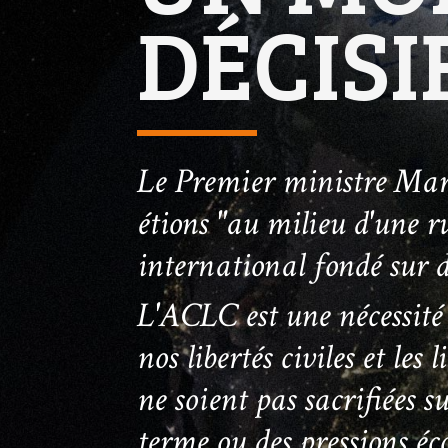
DÉCISI
Le Premier ministre Ma
étions "au milieu d'une ru
international fondé sur de
L'ACLC est une nécessité
nos libertés civiles et les
ne soient pas sacrifiées su
Appuyez sur Entrée pour lancer la recherche ou sur
terme ou des pressions é