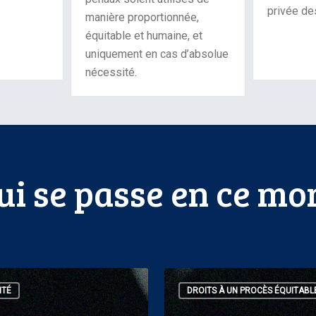
privée de
manière proportionnée,
équitable et humaine, et
uniquement en cas d’absolue
nécessité.
ui se passe en ce m
ation
L’ACLC
ITÉ
DROITS À UN PROCÈS ÉQUITABL
ne
témoigne
devant