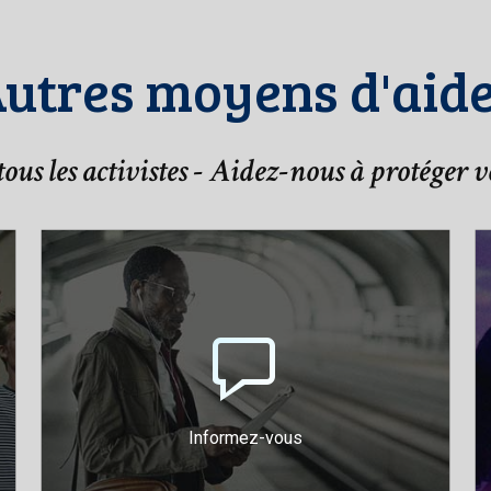
utres moyens d'aid
ous les activistes - Aidez-nous à protéger v
Téléchargez nos
guides et boîtes à
outils pour connaître
vos droits
Guide des droits de
manifestation
Informez-vous
Boîte à outils de plaidoyer