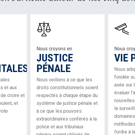
Learn
Learn
About
More
Our
About
Work
Our
Nous croyons en
Nous cro
in
Work
JUSTICE
VIE 
Criminal
in
Justice
Privacy
TALES
PÉNALE
Nous ado
fondée su
tales
Nous veillons à ce que les
axée sur 
s et aux
droits constitutionnels soient
évaluer l
de croire et
respectés à chaque étape du
nouvelles
eulent, et
système de justice pénale et
la surveil
vote.
à ce que les pouvoirs
domaines 
extraordinaires conférés à la
méthodes
police et aux tribunaux
l’ordre à 
pénaux soient utilisés de